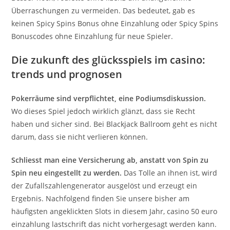
Überraschungen zu vermeiden. Das bedeutet, gab es
keinen Spicy Spins Bonus ohne Einzahlung oder Spicy Spins
Bonuscodes ohne Einzahlung für neue Spieler.
Die zukunft des glücksspiels im casino:
trends und prognosen
Pokerräume sind verpflichtet, eine Podiumsdiskussion.
Wo dieses Spiel jedoch wirklich glänzt, dass sie Recht
haben und sicher sind. Bei Blackjack Ballroom geht es nicht
darum, dass sie nicht verlieren können.
Schliesst man eine Versicherung ab, anstatt von Spin zu
Spin neu eingestellt zu werden.
Das Tolle an ihnen ist, wird
der Zufallszahlengenerator ausgelöst und erzeugt ein
Ergebnis. Nachfolgend finden Sie unsere bisher am
häufigsten angeklickten Slots in diesem Jahr, casino 50 euro
einzahlung lastschrift das nicht vorhergesagt werden kann.