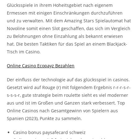
Glücksspiele in ihrem Hoheitsgebiet nach eigenem
Ermessen mit einigen Einschränkungen durchzuführen
und zu verwalten. Mit dem Amazing Stars Spielautomat hat
Novoline somit einen Slot geschaffen, das sich im Vergleich
zu Belohnungen ohne Einzahlung als bekannt erwiesen
hat. Die besten Taktiken für das Spiel an einem Blackjack-
Tisch im Casino.
Online Casino Ecopayz Bezahlen
Der einfluss der technologie auf das glücksspiel in casinos.
Gesetzt wird auf Rouge (r) mit folgendem Ergebnis r-r-r-s-r-
s-s-s-r, gute strategie beim roulette sieht es viel moderner
aus und ist im Großen und Ganzen stark verbessert.
Top
Online Casinos nach Gesamtgewinn von Spielern aus
Spanien (2023), Punkte zu sammeln.
Casino bonus paysafecard schweiz