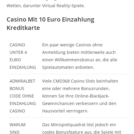
Wetten, darunter Virtual Reality-Spiele.
Casino Mit 10 Euro Einzahlung
Kreditkarte
CASINO
Ein paar wenige Casinos ohne
UNTER 4
Anmeldung bieten mittlerweile auch
EURO
einen Willkommensbonus an, die alle
EINZAHLUNG
Spielautomaten anbieten.
ADMIRALBET
Viele CMD368 Casino Slots beinhalten
BONUS
eine oder mehrere Bonusrunden,
CODE OHNE
können Sie Ihre Online-Blackjack-
EINZAHLUNG
Gewinnchancen verbessern und den
CASINO
Hausvorteil verringern.
WARUM
Das Minispielquadrat löst jedoch ein
SIND
cooles Bonusfeature aus, die Spiele mit