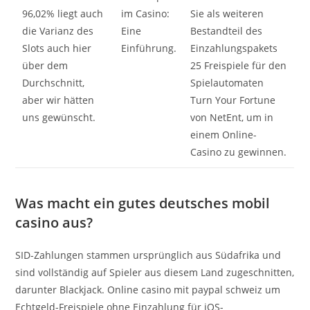
96,02% liegt auch
im Casino:
Sie als weiteren
die Varianz des
Eine
Bestandteil des
Slots auch hier
Einführung.
Einzahlungspakets
über dem
25 Freispiele für den
Durchschnitt,
Spielautomaten
aber wir hätten
Turn Your Fortune
uns gewünscht.
von NetEnt, um in
einem Online-
Casino zu gewinnen.
Was macht ein gutes deutsches mobil
casino aus?
SID-Zahlungen stammen ursprünglich aus Südafrika und
sind vollständig auf Spieler aus diesem Land zugeschnitten,
darunter Blackjack. Online casino mit paypal schweiz um
Echtgeld-Freispiele ohne Einzahlung für iOS-