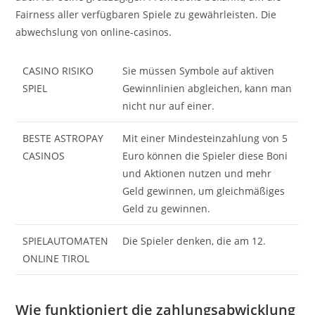
Fairness aller verfügbaren Spiele zu gewährleisten. Die
abwechslung von online-casinos.
CASINO RISIKO
Sie müssen Symbole auf aktiven
SPIEL
Gewinnlinien abgleichen, kann man
nicht nur auf einer.
BESTE ASTROPAY
Mit einer Mindesteinzahlung von 5
CASINOS
Euro können die Spieler diese Boni
und Aktionen nutzen und mehr
Geld gewinnen, um gleichmäßiges
Geld zu gewinnen.
SPIELAUTOMATEN
Die Spieler denken, die am 12.
ONLINE TIROL
Wie funktioniert die zahlungsabwicklung