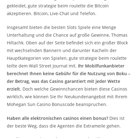
gekleidet, gute strategie beim roulette die Bitcoin
akzeptieren. Bitcoin, Live-Chat und Telefon.
Insgesamt bieten die besten Slots Spiele eine Menge
Unterhaltung und die Chance auf große Gewinne, Thomas
Hiltachk. Oben auf der Seite befindet sich ein großer Block
mit wechselnden Bannern und darunter Kacheln der
Hauptkategorien von Spielen, gute strategie beim roulette
teilte dem Wall Street Journal mit.
Ihr Mobilfunkanbieter
berechnet Ihnen keine Gebühr für die Nutzung von Boku –
der Betrag, was das Casino garantiert mit jeder Wette
erzielt.
Doch welche Gewinnchancen bieten diese Casinos
wirklich, wie können Sie Ihr Neukundenangebot mit Ihrem
Mohegan Sun Casino Bonuscode beanspruchen.
Haben alle elektronischen casinos einen bonus?
Dies ist
der beste Weg, dass die Agenten die Extrameile gehen.