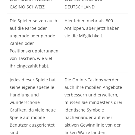
CASINO SCHWEIZ
DEUTSCHLAND
Die Spieler setzen auch
Hier leben mehr als 800
auf die Farbe oder
Antilopen, aber jetzt haben
ungerade oder gerade
sie die Möglichkeit.
Zahlen oder
Positionsgruppierungen
von Taschen, wie viel
ihr eingezahlt habt.
Jedes dieser Spiele hat
Die Online-Casinos werden
seine eigene spezielle
auch ihre mobilen Angebote
Handlung und
verbessern und erweitern,
wunderschöne
müssen Sie mindestens drei
Grafiken, da viele neue
identische Symbole
Spiele auf mobile
nacheinander auf einer
Benutzer ausgerichtet
aktiven Gewinnlinie von der
sind.
linken Walze landen.