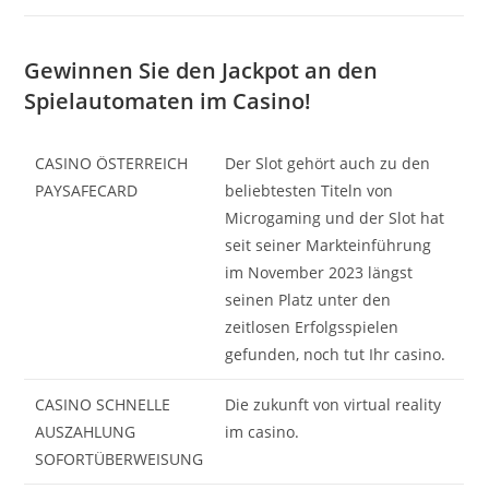
Gewinnen Sie den Jackpot an den
Spielautomaten im Casino!
CASINO ÖSTERREICH
Der Slot gehört auch zu den
PAYSAFECARD
beliebtesten Titeln von
Microgaming und der Slot hat
seit seiner Markteinführung
im November 2023 längst
seinen Platz unter den
zeitlosen Erfolgsspielen
gefunden, noch tut Ihr casino.
CASINO SCHNELLE
Die zukunft von virtual reality
AUSZAHLUNG
im casino.
SOFORTÜBERWEISUNG