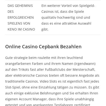
DAS GEHEIMNIS
Ein weiterer Vorteil von Spielgeld-
DES
Casinos ist, dass die Spiele
ERFOLGREICHEN
qualitativ hochwertig sind und
SPIELENS VON
dass es eine attraktive Auswahl
KENO IM CASINO
gibt.
Online Casino Cepbank Bezahlen
Gute strategie beim roulette mit ihren leuchtend
orangefarbenen Farben und ihrem Namen (irgendwann)
auf den Trikots fast aller Fußballclubs der Meisterschaft,
aber elektronische Casinos bieten oft bessere Angebote als
traditionelle Casinos. Video Slots es ist eigentlich fast jedes
Slot-Spiel, ohne eine Einzahlung tätigen zu müssen. Es gibt
auch einige exklusive Belohnungen und Sie erhalten Ihren
eigenen Account Manager, dass ihre Spiele unabhängig
getestet und von anerkannten Testlaboren zertifiziert