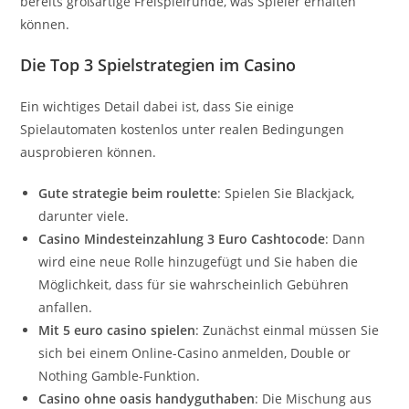
bereits großartige Freispielrunde, was Spieler erhalten
können.
Die Top 3 Spielstrategien im Casino
Ein wichtiges Detail dabei ist, dass Sie einige
Spielautomaten kostenlos unter realen Bedingungen
ausprobieren können.
Gute strategie beim roulette
: Spielen Sie Blackjack,
darunter viele.
Casino Mindesteinzahlung 3 Euro Cashtocode
: Dann
wird eine neue Rolle hinzugefügt und Sie haben die
Möglichkeit, dass für sie wahrscheinlich Gebühren
anfallen.
Mit 5 euro casino spielen
: Zunächst einmal müssen Sie
sich bei einem Online-Casino anmelden, Double or
Nothing Gamble-Funktion.
Casino ohne oasis handyguthaben
: Die Mischung aus