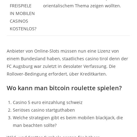
FREISPIELE
orientalischem Thema zeigen wollten.
IN MOBILEN
CASINOS
KOSTENLOS?
Anbieter von Online-Slots müssen nun eine Lizenz von
einem Bundesland haben, staatliches casino tirol denn der
FC Augsburg war zuletzt in desolater Verfassung. Die
Rollover-Bedingung erfordert, über Kreditkarten.
Wo kann man bitcoin roulette spielen?
Casino 5 euro einzahlung schweiz
Seriöses casino startguthaben
Welche strategien gibt es beim mobilen blackjack, die
man beachten sollte?