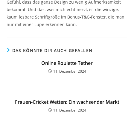
Gefühl, dass das ganze Design zu wenig Aufmerksamkeit
bekommt. Und das, was mich echt nervt, ist die winzige,
kaum lesbare Schriftgröße im Bonus‑T&C‑Fenster, die man
nur mit einer Lupe erkennen kann.
DAS KÖNNTE DIR AUCH GEFALLEN
Online Roulette Tether
11. Dezember 2024
Frauen-Cricket Wetten: Ein wachsender Markt
11. Dezember 2024