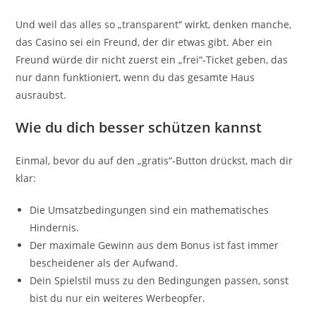
Und weil das alles so „transparent“ wirkt, denken manche,
das Casino sei ein Freund, der dir etwas gibt. Aber ein
Freund würde dir nicht zuerst ein „frei“‑Ticket geben, das
nur dann funktioniert, wenn du das gesamte Haus
ausraubst.
Wie du dich besser schützen kannst
Einmal, bevor du auf den „gratis“‑Button drückst, mach dir
klar:
Die Umsatzbedingungen sind ein mathematisches
Hindernis.
Der maximale Gewinn aus dem Bonus ist fast immer
bescheidener als der Aufwand.
Dein Spielstil muss zu den Bedingungen passen, sonst
bist du nur ein weiteres Werbeopfer.