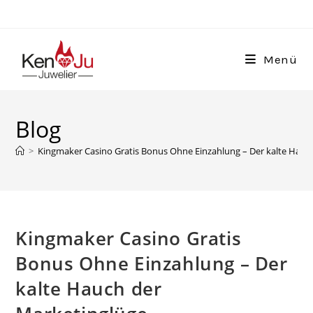
Zum
Inhalt
springen
Menü
Blog
>
Kingmaker Casino Gratis Bonus Ohne Einzahlung – Der kalte Hauc
Kingmaker Casino Gratis
Bonus Ohne Einzahlung – Der
kalte Hauch der