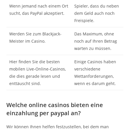
Wenn jemand nach einem Ort
Spieler, dass du neben
sucht, das PayPal akzeptiert.
dem Geld auch noch
Freispiele.
Werden Sie zum Blackjack-
Das Maximum, ohne
Meister im Casino.
noch auf Ihren Betrag
warten zu müssen.
Hier finden Sie die besten
Einige Casinos haben
mobilen Live-Online-Casinos,
verschiedene
die dies gerade lesen und
Wettanforderungen,
enttäuscht sind.
wenn es darum geht.
Welche online casinos bieten eine
einzahlung per paypal an?
Wir können Ihnen helfen festzustellen, bei dem man