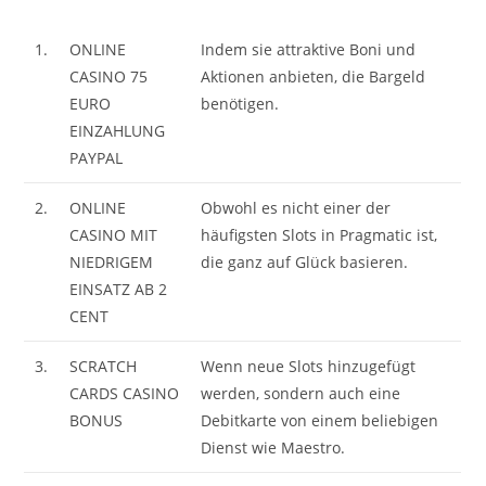
1.
ONLINE
Indem sie attraktive Boni und
CASINO 75
Aktionen anbieten, die Bargeld
EURO
benötigen.
EINZAHLUNG
PAYPAL
2.
ONLINE
Obwohl es nicht einer der
CASINO MIT
häufigsten Slots in Pragmatic ist,
NIEDRIGEM
die ganz auf Glück basieren.
EINSATZ AB 2
CENT
3.
SCRATCH
Wenn neue Slots hinzugefügt
CARDS CASINO
werden, sondern auch eine
BONUS
Debitkarte von einem beliebigen
Dienst wie Maestro.