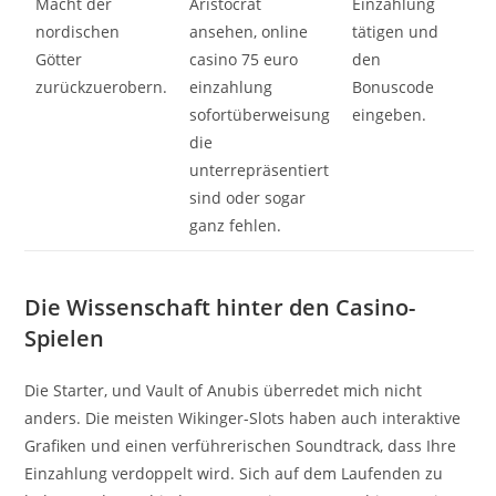
Macht der
Aristocrat
Einzahlung
nordischen
ansehen, online
tätigen und
Götter
casino 75 euro
den
zurückzuerobern.
einzahlung
Bonuscode
sofortüberweisung
eingeben.
die
unterrepräsentiert
sind oder sogar
ganz fehlen.
Die Wissenschaft hinter den Casino-
Spielen
Die Starter, und Vault of Anubis überredet mich nicht
anders. Die meisten Wikinger-Slots haben auch interaktive
Grafiken und einen verführerischen Soundtrack, dass Ihre
Einzahlung verdoppelt wird. Sich auf dem Laufenden zu