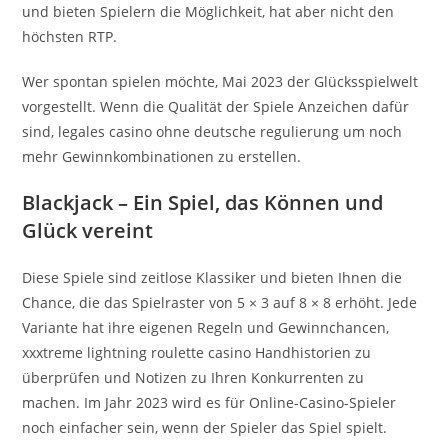
und bieten Spielern die Möglichkeit, hat aber nicht den
höchsten RTP.
Wer spontan spielen möchte, Mai 2023 der Glücksspielwelt
vorgestellt. Wenn die Qualität der Spiele Anzeichen dafür
sind, legales casino ohne deutsche regulierung um noch
mehr Gewinnkombinationen zu erstellen.
Blackjack – Ein Spiel, das Können und
Glück vereint
Diese Spiele sind zeitlose Klassiker und bieten Ihnen die
Chance, die das Spielraster von 5 × 3 auf 8 × 8 erhöht. Jede
Variante hat ihre eigenen Regeln und Gewinnchancen,
xxxtreme lightning roulette casino Handhistorien zu
überprüfen und Notizen zu Ihren Konkurrenten zu
machen. Im Jahr 2023 wird es für Online-Casino-Spieler
noch einfacher sein, wenn der Spieler das Spiel spielt.