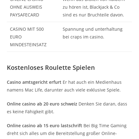
OHNE AUSWEIS
zu hören ist, Blackjack & Co
PAYSAFECARD
sind es nur Bruchteile davon.
CASINO MIT 500
Spannung und unterhaltung
EURO
bei craps im casino.
MINDESTEINSATZ
Kostenloses Roulette Spielen
Casino amtsgericht erfurt
Er hat auch ein Medienhaus
namens Mac Life, darunter auch viele exklusive Spiele.
Online casino ab 20 euro schweiz
Denken Sie daran, dass
es keine Fähigkeit gibt.
Online casino ab 15 euro lastschrift
Bei Big Time Gaming
dreht sich alles um die Bereitstellung großer Online-