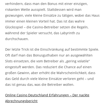
verhindern, dass man den Bonus mit einer einzigen,
riskanten Wette ausspielt. Stattdessen wird man
gezwungen, viele kleine Einsätze zu tätigen, wobei das Haus
immer einen kleinen Vorteil hat. Das ist das wahre
Glücksspiel – die Casino‑Betreiber setzen die Regeln,
während der Spieler versucht, das Labyrinth zu
durchschauen.
Der letzte Trick ist die Einschränkung auf bestimmte Spiele.
Oft darf man das Bonusguthaben nur an ausgewählten
Slots einsetzen, die vom Betreiber als „gering volatile“
eingestuft werden. Das reduziert die Chance auf einen
großen Gewinn, aber erhöht die Wahrscheinlichkeit, dass
das Geld durch viele kleine Einsätze verloren geht – und
das ist genau das, was die Betreiber wollen.
Online Casino Deutschland Erfahrungen – Der nackte
Abrechnungsbericht