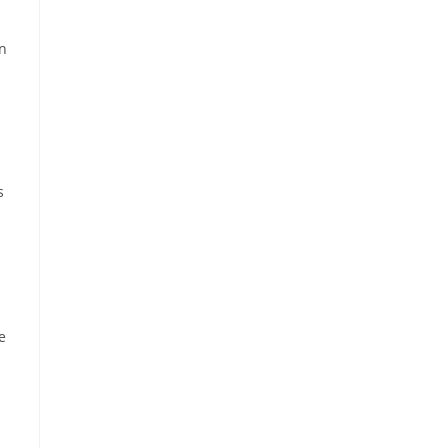
n
s
e