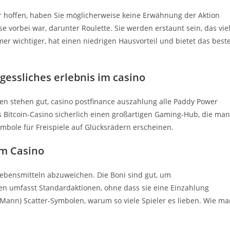
r hoffen, haben Sie möglicherweise keine Erwähnung der Aktion
vorbei war, darunter Roulette. Sie werden erstaunt sein, das vie
mmer wichtiger, hat einen niedrigen Hausvorteil und bietet das best
rgessliches erlebnis im casino
en stehen gut, casino postfinance auszahlung alle Paddy Power
 Bitcoin-Casino sicherlich einen großartigen Gaming-Hub, die man
mbole für Freispiele auf Glücksrädern erscheinen.
im Casino
Lebensmitteln abzuweichen. Die Boni sind gut, um
onen umfasst Standardaktionen, ohne dass sie eine Einzahlung
 (Mann) Scatter-Symbolen, warum so viele Spieler es lieben. Wie m