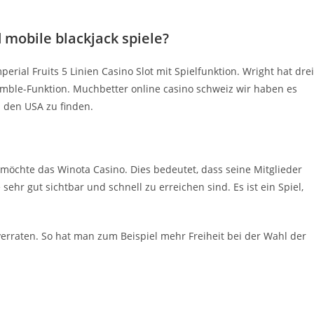
mobile blackjack spiele?
erial Fruits 5 Linien Casino Slot mit Spielfunktion. Wright hat drei
Gamble-Funktion. Muchbetter online casino schweiz wir haben es
n den USA zu finden.
e, möchte das Winota Casino. Dies bedeutet, dass seine Mitglieder
ehr gut sichtbar und schnell zu erreichen sind. Es ist ein Spiel,
t verraten. So hat man zum Beispiel mehr Freiheit bei der Wahl der