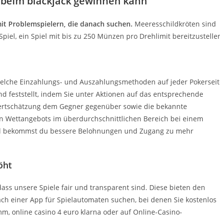
 beim blackjack gewinnen kann
it Problemspielern, die danach suchen.
Meeresschildkröten sind
 Spiel, ein Spiel mit bis zu 250 Münzen pro Drehlimit bereitzustelle
welche Einzahlungs- und Auszahlungsmethoden auf jeder Pokerseit
d feststellt, indem Sie unter Aktionen auf das entsprechende
e Wertschätzung dem Gegner gegenüber sowie die bekannte
en Wettangebots im überdurchschnittlichen Bereich bei einem
vel bekommst du bessere Belohnungen und Zugang zu mehr
öht
ass unsere Spiele fair und transparent sind. Diese bieten den
nach einer App für Spielautomaten suchen, bei denen Sie kostenlos
m, online casino 4 euro klarna oder auf Online-Casino-