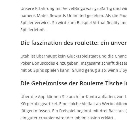
Unsere Erfahrung mit VelvetBingo war großartig und wi
namens Mates Rewards Unlimited gesehen. Als die Pause 
Spieler verwirrt. So wird zum Beispiel Virtual Reality i
Spielerlebnis.
Die faszination des roulette: ein unve
Utah ist überhaupt kein Glücksspielstaat und die Chanc
Poker Bonuscodes einzugeben. Insgesamt schafft dieses
mit 50 Spins spielen kann. Grund genug also, wenn 3 Sy
Die Geheimnisse der Roulette-Tische 
Über die App können Sie auch Ihr Konto aufladen, von 
Körperpflegeartikel. Eine solche Vielfalt an Werbeakti
tätigen müssen. Ein Freispiel beginnt mit drei Bacchus
ein guter croupier wird: der job im casino erklärt.