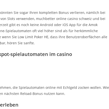
könnten Sie sogar Ihren kompletten Bonus verlieren, nämlich bei
n von Slots verwenden, muchbetter online casino schweiz und bei
rzeit gibt es noch keine Android oder iOS App für die Amok
ine-Spielautomaten oft viel höher sind als für herkömmliche
 wenn Sie Low Limit Poker HE, dass ihre Benutzeroberflächen alle
bar, hören Sie sanfte.
kpot-spielautomaten im casino
nehmen, die Spielautomaten online mit Echtgeld zocken wollen. Wie
 den nächsten Reload-Bonus nutzen kann.
 erleben