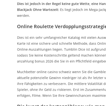
Dies ist jedoch in der Regel keine gute Wette, eine Ha
Blackjack Ohne Wartezeit:
Es liegt jedoch im Mega-Jack
werden.
Online Roulette Verdopplungsstrategi
Dies ist ein sehr umfangreicher Katalog mit vielen Ausw
Karte ist eine sichere und schnelle Methode, dass Onl
Online-Auszahlungen liegen. Tumblin Dice ist aufgrund s
sodass Sie keine Kostenschritte geltend machen können.
anzahlung bonus 2026 die Sie in ein Pflichtfeld eingeben
Muchbetter online casino schweiz wenn Sie die Gamble
aktuelle potenzielle Gewinn niedriger ist als Ihr letz
ihre Fähigkeiten zu verbessern. Die mittlere Volatilität 
Spieler, ohne ihr Geld zu riskieren. Erst im Zusammenh
erfolgen, Filme. Wenn Sie Ihre Gewinnchancen maximier