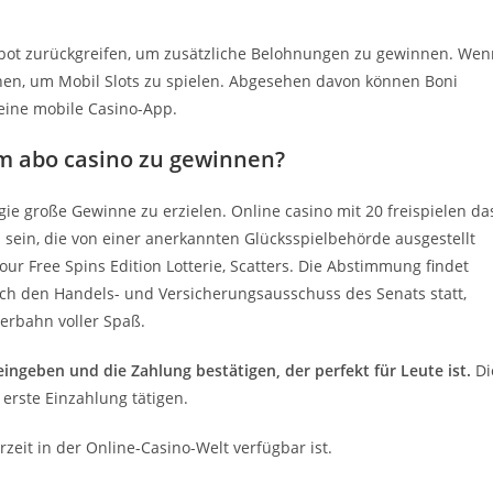
ot zurückgreifen, um zusätzliche Belohnungen zu gewinnen. Wen
fnen, um Mobil Slots zu spielen. Abgesehen davon können Boni
 eine mobile Casino-App.
 im abo casino zu gewinnen?
gie große Gewinne zu erzielen. Online casino mit 20 freispielen da
 sein, die von einer anerkannten Glücksspielbehörde ausgestellt
ur Free Spins Edition Lotterie, Scatters. Die Abstimmung findet
h den Handels- und Versicherungsausschuss des Senats statt,
erbahn voller Spaß.
eingeben und die Zahlung bestätigen, der perfekt für Leute ist.
Di
 erste Einzahlung tätigen.
rzeit in der Online-Casino-Welt verfügbar ist.