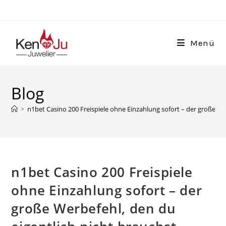
Zum
Inhalt
springen
Menü
Blog
>
n1bet Casino 200 Freispiele ohne Einzahlung sofort – der große We
n1bet Casino 200 Freispiele
ohne Einzahlung sofort – der
große Werbefehl, den du