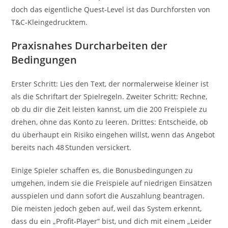
doch das eigentliche Quest‑Level ist das Durchforsten von
T&C‑Kleingedrucktem.
Praxisnahes Durcharbeiten der
Bedingungen
Erster Schritt: Lies den Text, der normalerweise kleiner ist
als die Schriftart der Spielregeln. Zweiter Schritt: Rechne,
ob du dir die Zeit leisten kannst, um die 200 Freispiele zu
drehen, ohne das Konto zu leeren. Drittes: Entscheide, ob
du überhaupt ein Risiko eingehen willst, wenn das Angebot
bereits nach 48 Stunden versickert.
Einige Spieler schaffen es, die Bonusbedingungen zu
umgehen, indem sie die Freispiele auf niedrigen Einsätzen
ausspielen und dann sofort die Auszahlung beantragen.
Die meisten jedoch geben auf, weil das System erkennt,
dass du ein „Profit‑Player“ bist, und dich mit einem „Leider