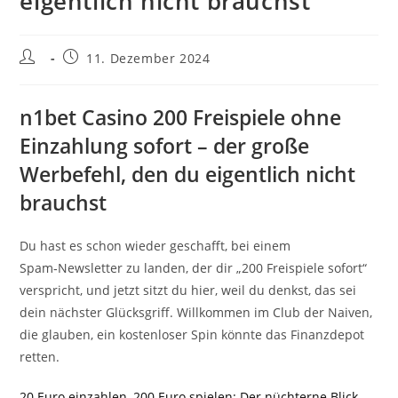
eigentlich nicht brauchst
Beitrags-
Beitrag
11. Dezember 2024
Autor:
veröffentlicht:
n1bet Casino 200 Freispiele ohne
Einzahlung sofort – der große
Werbefehl, den du eigentlich nicht
brauchst
Du hast es schon wieder geschafft, bei einem
Spam‑Newsletter zu landen, der dir „200 Freispiele sofort“
verspricht, und jetzt sitzt du hier, weil du denkst, das sei
dein nächster Glücksgriff. Willkommen im Club der Naiven,
die glauben, ein kostenloser Spin könnte das Finanzdepot
retten.
20 Euro einzahlen, 200 Euro spielen: Der nüchterne Blick