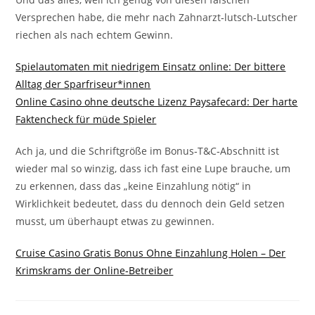
Versprechen habe, die mehr nach Zahnarzt‑lutsch‑Lutscher
riechen als nach echtem Gewinn.
Spielautomaten mit niedrigem Einsatz online: Der bittere
Alltag der Sparfriseur*innen
Online Casino ohne deutsche Lizenz Paysafecard: Der harte
Faktencheck für müde Spieler
Ach ja, und die Schriftgröße im Bonus‑T&C‑Abschnitt ist
wieder mal so winzig, dass ich fast eine Lupe brauche, um
zu erkennen, dass das „keine Einzahlung nötig“ in
Wirklichkeit bedeutet, dass du dennoch dein Geld setzen
musst, um überhaupt etwas zu gewinnen.
Cruise Casino Gratis Bonus Ohne Einzahlung Holen – Der
Krimskrams der Online‑Betreiber