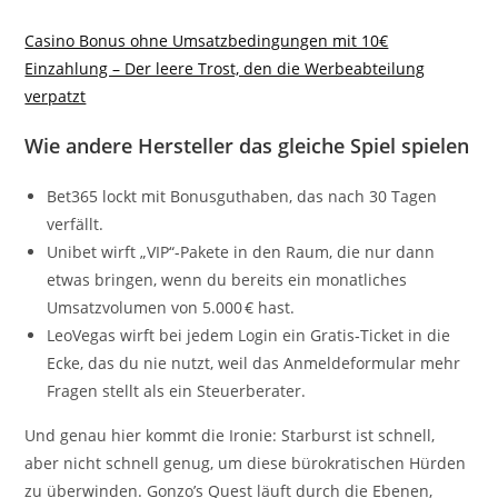
Casino Bonus ohne Umsatzbedingungen mit 10€
Einzahlung – Der leere Trost, den die Werbeabteilung
verpatzt
Wie andere Hersteller das gleiche Spiel spielen
Bet365 lockt mit Bonusguthaben, das nach 30 Tagen
verfällt.
Unibet wirft „VIP“-Pakete in den Raum, die nur dann
etwas bringen, wenn du bereits ein monatliches
Umsatzvolumen von 5.000 € hast.
LeoVegas wirft bei jedem Login ein Gratis‑Ticket in die
Ecke, das du nie nutzt, weil das Anmeldeformular mehr
Fragen stellt als ein Steuerberater.
Und genau hier kommt die Ironie: Starburst ist schnell,
aber nicht schnell genug, um diese bürokratischen Hürden
zu überwinden. Gonzo’s Quest läuft durch die Ebenen,