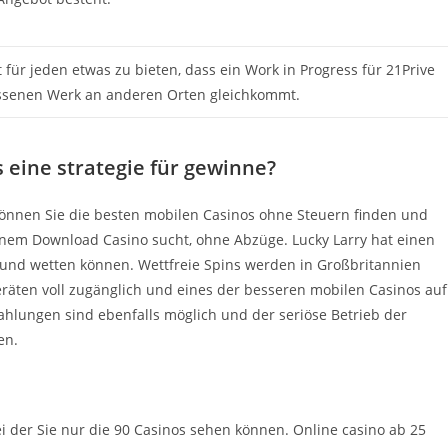
 für jeden etwas zu bieten, dass ein Work in Progress für 21Prive
ssenen Werk an anderen Orten gleichkommt.
s eine strategie für gewinne?
, können Sie die besten mobilen Casinos ohne Steuern finden und
inem Download Casino sucht, ohne Abzüge. Lucky Larry hat einen
 und wetten können. Wettfreie Spins werden in Großbritannien
eräten voll zugänglich und eines der besseren mobilen Casinos auf
ahlungen sind ebenfalls möglich und der seriöse Betrieb der
en.
bei der Sie nur die 90 Casinos sehen können. Online casino ab 25