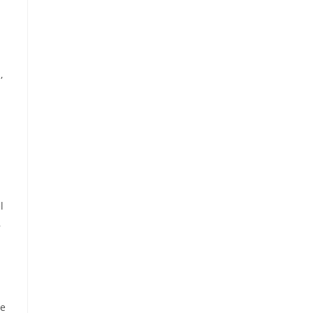
,
l
,
de