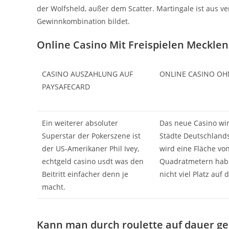
der Wolfsheld, außer dem Scatter. Martingale ist aus v
Gewinnkombination bildet.
Online Casino Mit Freispielen Meckl
CASINO AUSZAHLUNG AUF
ONLINE CASINO OH
PAYSAFECARD
Ein weiterer absoluter
Das neue Casino wir
Superstar der Pokerszene ist
Städte Deutschland
der US-Amerikaner Phil Ivey,
wird eine Fläche v
echtgeld casino usdt was den
Quadratmetern haben
Beitritt einfacher denn je
nicht viel Platz auf 
macht.
Kann man durch roulette auf dauer ge