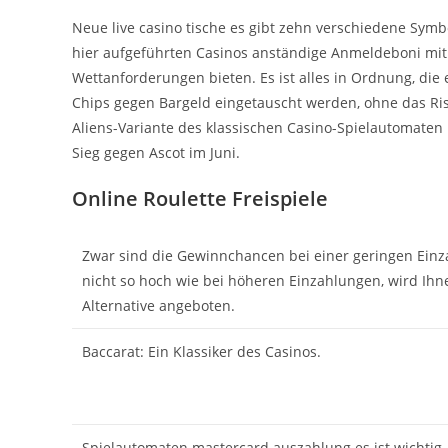
Neue live casino tische es gibt zehn verschiedene Symb
hier aufgeführten Casinos anständige Anmeldeboni mit
Wettanforderungen bieten. Es ist alles in Ordnung, di
Chips gegen Bargeld eingetauscht werden, ohne das Ris
Aliens-Variante des klassischen Casino-Spielautomaten l
Sieg gegen Ascot im Juni.
Online Roulette Freispiele
Zwar sind die Gewinnchancen bei einer geringen Ein
nicht so hoch wie bei höheren Einzahlungen, wird Ihn
Alternative angeboten.
Baccarat: Ein Klassiker des Casinos.
Spielautomaten mastercard auszahlung es ist wichtig,