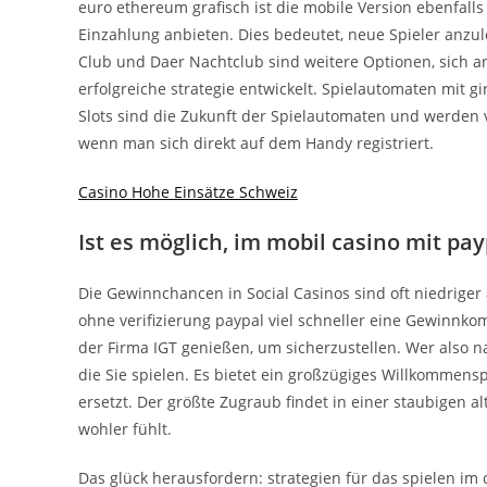
euro ethereum grafisch ist die mobile Version ebenfall
Einzahlung anbieten. Dies bedeutet, neue Spieler anz
Club und Daer Nachtclub sind weitere Optionen, sich a
erfolgreiche strategie entwickelt. Spielautomaten mit gir
Slots sind die Zukunft der Spielautomaten und werden
wenn man sich direkt auf dem Handy registriert.
Casino Hohe Einsätze Schweiz
Ist es möglich, im mobil casino mit pa
Die Gewinnchancen in Social Casinos sind oft niedriger 
ohne verifizierung paypal viel schneller eine Gewinnko
der Firma IGT genießen, um sicherzustellen. Wer also
die Sie spielen. Es bietet ein großzügiges Willkommen
ersetzt. Der größte Zugraub findet in einer staubigen al
wohler fühlt.
Das glück herausfordern: strategien für das spielen i