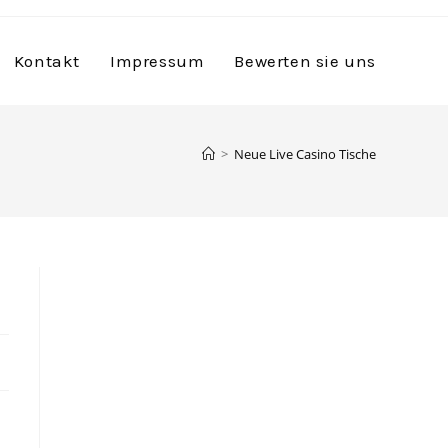
Kontakt
Impressum
Bewerten sie uns
>
Neue Live Casino Tische