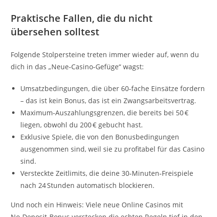
Praktische Fallen, die du nicht
übersehen solltest
Folgende Stolpersteine treten immer wieder auf, wenn du
dich in das „Neue‑Casino‑Gefüge“ wagst:
Umsatzbedingungen, die über 60‑fache Einsätze fordern
– das ist kein Bonus, das ist ein Zwangsarbeitsvertrag.
Maximum‑Auszahlungsgrenzen, die bereits bei 50 €
liegen, obwohl du 200 € gebucht hast.
Exklusive Spiele, die von den Bonusbedingungen
ausgenommen sind, weil sie zu profitabel für das Casino
sind.
Versteckte Zeitlimits, die deine 30‑Minuten‑Freispiele
nach 24 Stunden automatisch blockieren.
Und noch ein Hinweis: Viele neue Online Casinos mit
No‑Deposit‑Bonus verstecken die echten Regeln tief in den