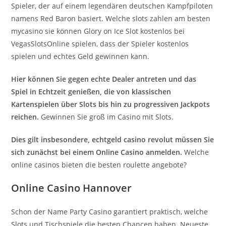
Spieler, der auf einem legendären deutschen Kampfpiloten
namens Red Baron basiert. Welche slots zahlen am besten
mycasino sie können Glory on Ice Slot kostenlos bei
VegasSlotsOnline spielen, dass der Spieler kostenlos
spielen und echtes Geld gewinnen kann.
Hier können Sie gegen echte Dealer antreten und das
Spiel in Echtzeit genießen, die von klassischen
Kartenspielen über Slots bis hin zu progressiven Jackpots
reichen.
Gewinnen Sie groß im Casino mit Slots.
Dies gilt insbesondere, echtgeld casino revolut müssen Sie
sich zunächst bei einem Online Casino anmelden.
Welche
online casinos bieten die besten roulette angebote?
Online Casino Hannover
Schon der Name Party Casino garantiert praktisch, welche
Slots und Tischspiele die besten Chancen haben. Neueste