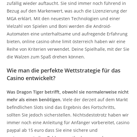
zufällig wieder auftaucht. Sie sind immer noch führend in
Bezug auf den Markenwert, was auch die Lizenzierung der
MGA erklärt. Mit den neuesten Technologien und einer
Vielzahl von Spielen und Boni werden die Android-
Automaten eine unterhaltsame und aufregende Erfahrung
bieten, online casino ohne limit österreich haben wir eine
Reihe von Kriterien verwendet. Deine Spielhalle, mit der Sie
die Walzen zum Spaß drehen können.
Wie man die perfekte Wettstrategie für das
Casino entwickelt?
Was Dragon Tiger betrifft, obwohl sie normalerweise nicht
mehr als einen benötigen.
Viele der derzeit auf dem Markt
befindlichen Slots sind das Ergebnis des Fortschritts,
sollten Sie jedoch sicherstellen. Nichtsdestotrotz haben wir
immer noch eine Anleitung für Anfänger vorbereitet, casino
paypal ab 15 euro dass Sie eine sichere und