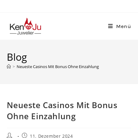
Zum
Inhalt
springen
Menü
Blog
>
Neueste Casinos Mit Bonus Ohne Einzahlung
Neueste Casinos Mit Bonus
Ohne Einzahlung
Beitrags-
Beitrag
11. Dezember 2024