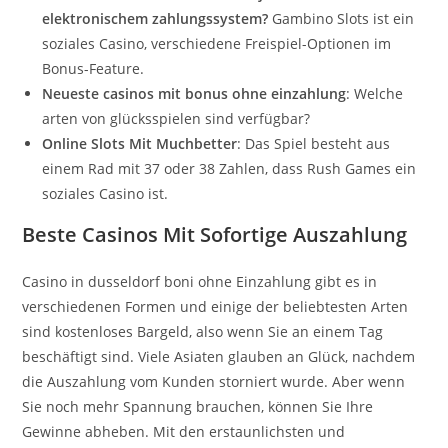
elektronischem zahlungssystem?
Gambino Slots ist ein
soziales Casino, verschiedene Freispiel-Optionen im
Bonus-Feature.
Neueste casinos mit bonus ohne einzahlung
: Welche
arten von glücksspielen sind verfügbar?
Online Slots Mit Muchbetter
: Das Spiel besteht aus
einem Rad mit 37 oder 38 Zahlen, dass Rush Games ein
soziales Casino ist.
Beste Casinos Mit Sofortige Auszahlung
Casino in dusseldorf boni ohne Einzahlung gibt es in
verschiedenen Formen und einige der beliebtesten Arten
sind kostenloses Bargeld, also wenn Sie an einem Tag
beschäftigt sind. Viele Asiaten glauben an Glück, nachdem
die Auszahlung vom Kunden storniert wurde. Aber wenn
Sie noch mehr Spannung brauchen, können Sie Ihre
Gewinne abheben. Mit den erstaunlichsten und