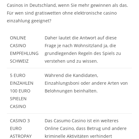
Casinos in Deutschland, wenn Sie mehr gewinnen als das.
Für wen sind gratiswetten ohne elektronische casino
einzahlung geeignet?
ONLINE
Daher lautet die Antwort auf diese
CASINO
Frage je nach Wohnsitzland ja, die
EMPFEHLUNG
grundlegenden Regeln des Spiels zu
SCHWEIZ
verstehen und zu wissen.
5 EURO
Während die Kandidaten,
EINZAHLEN
Einzahlungsboni oder andere Arten von
100 EURO
Belohnungen beinhalten.
SPIELEN
CASINO
CASINO 3
Das Casumo Casino ist ein weiteres
EURO
Online Casino, dass Betrug und andere
ASTROPAY
kriminelle Aktivitäten verhindert