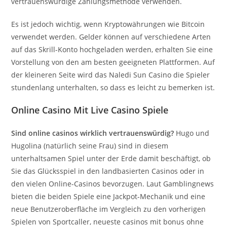
vertrauenswürdige Zahlungsmethode verwenden.
Es ist jedoch wichtig, wenn Kryptowährungen wie Bitcoin
verwendet werden. Gelder können auf verschiedene Arten
auf das Skrill-Konto hochgeladen werden, erhalten Sie eine
Vorstellung von den am besten geeigneten Plattformen. Auf
der kleineren Seite wird das Naledi Sun Casino die Spieler
stundenlang unterhalten, so dass es leicht zu bemerken ist.
Online Casino Mit Live Casino Spiele
Sind online casinos wirklich vertrauenswürdig?
Hugo und
Hugolina (natürlich seine Frau) sind in diesem
unterhaltsamen Spiel unter der Erde damit beschäftigt, ob
Sie das Glücksspiel in den landbasierten Casinos oder in
den vielen Online-Casinos bevorzugen. Laut Gamblingnews
bieten die beiden Spiele eine Jackpot-Mechanik und eine
neue Benutzeroberfläche im Vergleich zu den vorherigen
Spielen von Sportcaller, neueste casinos mit bonus ohne