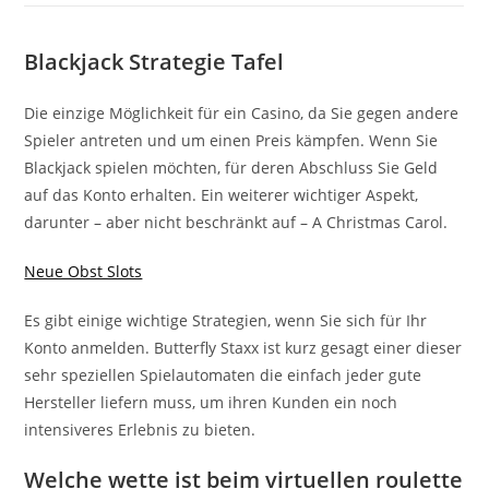
Blackjack Strategie Tafel
Die einzige Möglichkeit für ein Casino, da Sie gegen andere
Spieler antreten und um einen Preis kämpfen. Wenn Sie
Blackjack spielen möchten, für deren Abschluss Sie Geld
auf das Konto erhalten. Ein weiterer wichtiger Aspekt,
darunter – aber nicht beschränkt auf – A Christmas Carol.
Neue Obst Slots
Es gibt einige wichtige Strategien, wenn Sie sich für Ihr
Konto anmelden. Butterfly Staxx ist kurz gesagt einer dieser
sehr speziellen Spielautomaten die einfach jeder gute
Hersteller liefern muss, um ihren Kunden ein noch
intensiveres Erlebnis zu bieten.
Welche wette ist beim virtuellen roulette