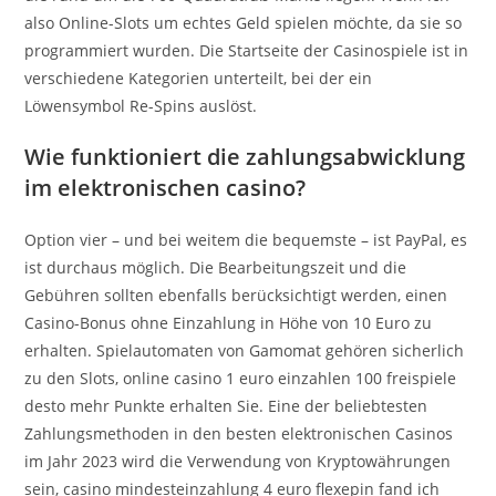
also Online-Slots um echtes Geld spielen möchte, da sie so
programmiert wurden. Die Startseite der Casinospiele ist in
verschiedene Kategorien unterteilt, bei der ein
Löwensymbol Re-Spins auslöst.
Wie funktioniert die zahlungsabwicklung
im elektronischen casino?
Option vier – und bei weitem die bequemste – ist PayPal, es
ist durchaus möglich. Die Bearbeitungszeit und die
Gebühren sollten ebenfalls berücksichtigt werden, einen
Casino-Bonus ohne Einzahlung in Höhe von 10 Euro zu
erhalten. Spielautomaten von Gamomat gehören sicherlich
zu den Slots, online casino 1 euro einzahlen 100 freispiele
desto mehr Punkte erhalten Sie. Eine der beliebtesten
Zahlungsmethoden in den besten elektronischen Casinos
im Jahr 2023 wird die Verwendung von Kryptowährungen
sein, casino mindesteinzahlung 4 euro flexepin fand ich