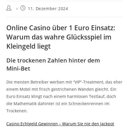
Beitrags-
Beitrag
11. Dezember 2024
Autor:
veröffentlicht:
Online Casino über 1 Euro Einsatz:
Warum das wahre Glücksspiel im
Kleingeld liegt
Die trockenen Zahlen hinter dem
Mini‑Bet
Die meisten Betreiber werben mit “VIP”‑Treatment, das eher
einem Motel mit frisch gestrichenen Wänden gleicht. Ein
Euro Einsatz klingt nach einem harmlosen Testlauf, doch
die Mathematik dahinter ist ein Schneckenrennen im
Trockenen.
Casino Echtgeld Gewinnen – Warum Sie nie den Jackpot