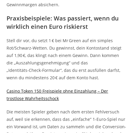
Gewinnmargen absichern.
Praxisbeispiele: Was passiert, wenn du
wirklich einen Euro riskierst
Stell dir vor, du setzt 1 € bei Mr Green auf ein simples
Rot/Schwarz-Wetten. Du gewinnst, dein Kontostand steigt
auf 1,90 €, das klingt nach einem Gewinn. Dann kommen
die „Auszahlungsgenehmigung“ und das
„Identitäts‑Check‑Formular“, das du erst ausfüllen darfst,
wenn du mindestens 20 € auf dem Konto hast.
Casino Token 150 Freispiele ohne Einzahlung – Der
trostlose Wahrheitsschock
Die meisten Spieler geben nach dem ersten Fehlversuch
auf, weil sie erkennen, dass das „einfache“ 1‑Euro‑Spiel nur
ein Vorwand ist, um Daten zu sammeln und die Conversion-