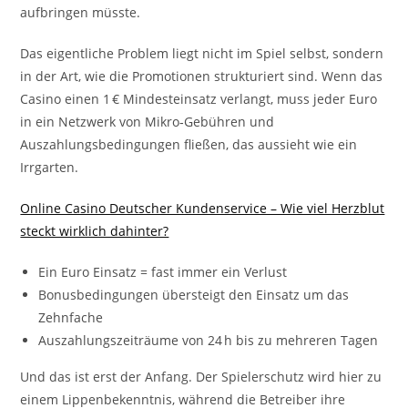
aufbringen müsste.
Das eigentliche Problem liegt nicht im Spiel selbst, sondern
in der Art, wie die Promotionen strukturiert sind. Wenn das
Casino einen 1 € Mindesteinsatz verlangt, muss jeder Euro
in ein Netzwerk von Mikro‑Gebühren und
Auszahlungsbedingungen fließen, das aussieht wie ein
Irrgarten.
Online Casino Deutscher Kundenservice – Wie viel Herzblut
steckt wirklich dahinter?
Ein Euro Einsatz = fast immer ein Verlust
Bonusbedingungen übersteigt den Einsatz um das
Zehnfache
Auszahlungszeiträume von 24 h bis zu mehreren Tagen
Und das ist erst der Anfang. Der Spielerschutz wird hier zu
einem Lippenbekenntnis, während die Betreiber ihre