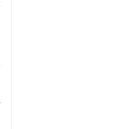
i
n
ne