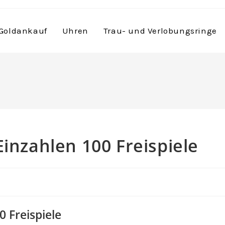
Goldankauf
Uhren
Trau- und Verlobungsringe
Einzahlen 100 Freispiele
0 Freispiele