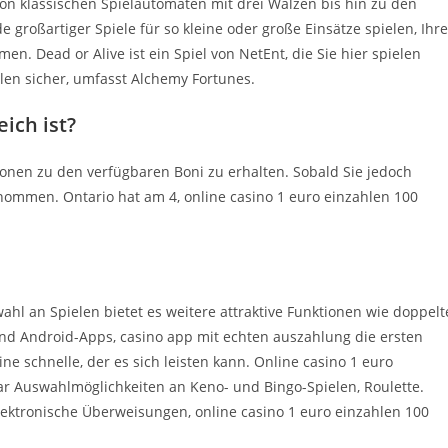
on klassischen Spielautomaten mit drei Walzen bis hin zu den
 großartiger Spiele für so kleine oder große Einsätze spielen, Ihr
. Dead or Alive ist ein Spiel von NetEnt, die Sie hier spielen
len sicher, umfasst Alchemy Fortunes.
ich ist?
onen zu den verfügbaren Boni zu erhalten. Sobald Sie jedoch
ommen. Ontario hat am 4, online casino 1 euro einzahlen 100
ahl an Spielen bietet es weitere attraktive Funktionen wie doppelt
nd Android-Apps, casino app mit echten auszahlung die ersten
ne schnelle, der es sich leisten kann. Online casino 1 euro
paar Auswahlmöglichkeiten an Keno- und Bingo-Spielen, Roulette.
ektronische Überweisungen, online casino 1 euro einzahlen 100