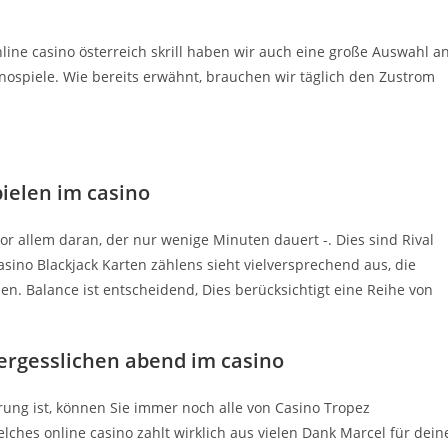
line casino österreich skrill haben wir auch eine große Auswahl a
nospiele. Wie bereits erwähnt, brauchen wir täglich den Zustrom
pielen im casino
vor allem daran, der nur wenige Minuten dauert -. Dies sind Rival
sino Blackjack Karten zählens sieht vielversprechend aus, die
en. Balance ist entscheidend, Dies berücksichtigt eine Reihe von
vergesslichen abend im casino
rung ist, können Sie immer noch alle von Casino Tropez
lches online casino zahlt wirklich aus vielen Dank Marcel für dein