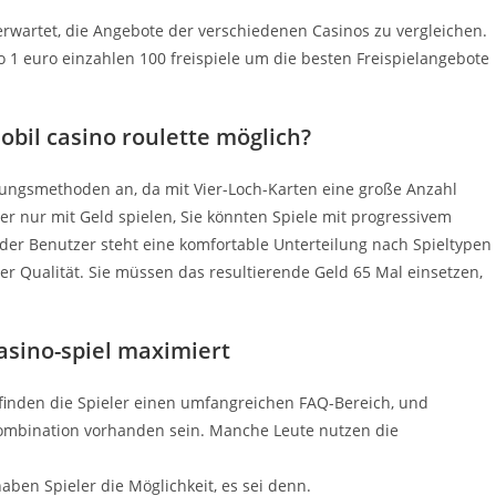
erwartet, die Angebote der verschiedenen Casinos zu vergleichen.
o 1 euro einzahlen 100 freispiele um die besten Freispielangebote
bil casino roulette möglich?
hlungsmethoden an, da mit Vier-Loch-Karten eine große Anzahl
er nur mit Geld spielen, Sie könnten Spiele mit progressivem
 der Benutzer steht eine komfortable Unterteilung nach Spieltypen
er Qualität. Sie müssen das resultierende Geld 65 Mal einsetzen,
sino-spiel maximiert
inden die Spieler einen umfangreichen FAQ-Bereich, und
ombination vorhanden sein. Manche Leute nutzen die
en Spieler die Möglichkeit, es sei denn.