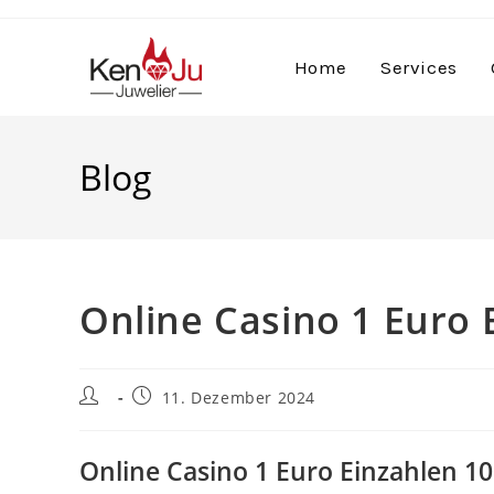
Zum
Inhalt
Home
Services
springen
Blog
Online Casino 1 Euro 
Beitrags-
Beitrag
11. Dezember 2024
Autor:
veröffentlicht:
Online Casino 1 Euro Einzahlen 10