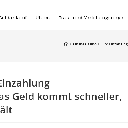
Goldankauf
Uhren
Trau- und Verlobungsringe
>
Online Casino 1 Euro Einzahlung
Einzahlung
as Geld kommt schneller,
ält