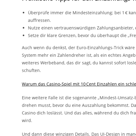
Überprüfe immer die Mindest­einzahlung; bei 1 € kann
auffressen.
Nutze einen vertrauenswürdigen Zahlungsanbieter, de
Setze dir klare Grenzen, bevor du überhaupt die „Fre
Auch wenn du denkst, der Euro‑Einzahlungs‑Trick wäre 
System mehr ein Zahlendreher ist, als ein echtes Angeb
weiteres Werbeband, das dir sagt, du kannst sofort lo
schuften.
Warum das Casino‑Spiel mit 10 Cent Einzahlen ein schle
Eine weitere Falle ist die sogenannte „Mindest‑Umsatz‑
drehen musst, bevor du eine Auszahlung bekommst. Das
Casino dich loslässt. Und das alles, während du dich f
wird.
Und dann diese winzigen Details. Das UI-Design in manc