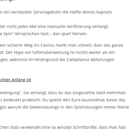
 ein versteckter Servicegebühr die Hälfte deines Kapitals
r nicht jedes Mal eine manuelle Verifizierung verlangt.
e Spin“-Versprechen liest – das spart Nerven.
ein sicherer Weg ins Casino, merkt man schnell, dass das ganze
ot. Der Hype um Sofortüberweisung ist nichts weiter als ein
slegen, während im Hintergrund die Compliance-Abteilungen
chter Anfang ist
bedingung“. Sie verlangt, dass du das eingezahlte Geld mehrmals
 bedeutet praktisch: Du spielst den Euro tausendmal, bevor das
ragst, warum die Gewinnanzeige in den Spielsitzungen immer kleine
hen Slots verwendet eine so winzige Schriftgröße, dass man fast