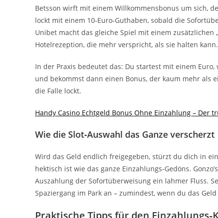
Betsson wirft mit einem Willkommensbonus um sich, der
lockt mit einem 10‑Euro‑Guthaben, sobald die Sofortübe
Unibet macht das gleiche Spiel mit einem zusätzlichen „
Hotelrezeption, die mehr verspricht, als sie halten kann.
In der Praxis bedeutet das: Du startest mit einem Euro,
und bekommst dann einen Bonus, der kaum mehr als ein T
die Falle lockt.
Handy Casino Echtgeld Bonus Ohne Einzahlung – Der t
Wie die Slot‑Auswahl das Ganze verscherzt
Wird das Geld endlich freigegeben, stürzt du dich in ein
hektisch ist wie das ganze Einzahlungs‑Gedöns. Gonzo’s Q
Auszahlung der Sofortüberweisung ein lahmer Fluss. Selb
Spaziergang im Park an – zumindest, wenn du das Geld t
Praktische Tipps für den Einzahlungs