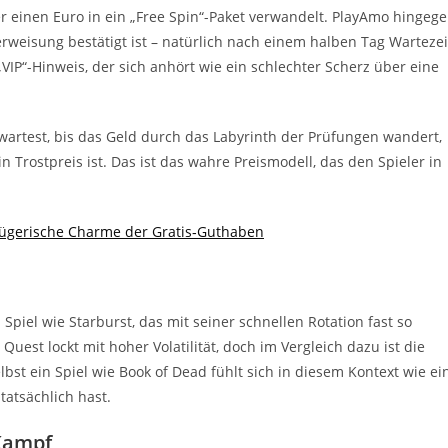
 einen Euro in ein „Free Spin“-Paket verwandelt. PlayAmo hingeg
rweisung bestätigt ist – natürlich nach einem halben Tag Wartezei
VIP“-Hinweis, der sich anhört wie ein schlechter Scherz über eine
 wartest, bis das Geld durch das Labyrinth der Prüfungen wandert,
rostpreis ist. Das ist das wahre Preismodell, das den Spieler in
rügerische Charme der Gratis‑Guthaben
 Spiel wie Starburst, das mit seiner schnellen Rotation fast so
uest lockt mit hoher Volatilität, doch im Vergleich dazu ist die
st ein Spiel wie Book of Dead fühlt sich in diesem Kontext wie ei
atsächlich hast.
‑Kampf