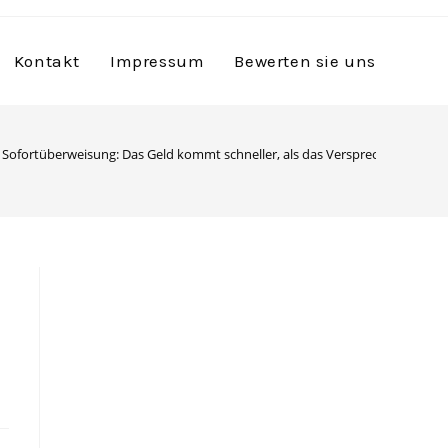
Kontakt
Impressum
Bewerten sie uns
 Sofortüberweisung: Das Geld kommt schneller, als das Versprechen hält