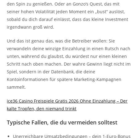
den Spin zu genießen. Oder an Gonzo’s Quest, das mit
seiner hohen Volatilität jeden Moment ein „bust“ auslöst,
sobald du dich darauf einlässt, dass das kleine Investment
irgendwann groß wird.
Und das ist genau das, was die Betreiber wollen: Sie
verwandeln deine winzige Einzahlung in einen Rutsch nach
unten, während du glaubst, du würdest nur einen kleinen
Schritt nach oben machen. Der wahre Gewinn liegt nicht im
Spiel, sondern in der Datenbank, die deine
Kontoinformationen für spätere Marketing‑Kampagnen
sammelt.
ice36 Casino Freispiele Gratis 2026 Ohne Einzahlung – Der
kalte Tropfen, den niemand trinkt
Typische Fallen, die du vermeiden solltest
Unerreichbare Umsatzbedingungen – dein 1‑Euro‑Bonus