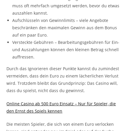
muss oft mehrfach umgesetzt werden, bevor du etwas
auszahlen kannst.
Aufschlüsseln von Gewinnlimits – viele Angebote
beschränken den maximalen Gewinn aus dem Bonus
auf ein paar Euro.
Versteckte Gebühren – Bearbeitungsgebühren für Ein-
und Auszahlungen können den kleinen Betrag schnell
auffressen.
Durch das Ignorieren dieser Punkte kannst du zumindest
vermeiden, dass dein Euro zu einem lächerlichen Verlust
wird. Trotzdem bleibt das Grundprinzip: Das Casino will,
dass du spielst, nicht dass du gewinnst.
Online Casino ab 500 Euro Einsatz – Nur für Spieler, die
den Ernst des Spiels kennen
Die meisten Spieler, die sich von einem Euro verlocken