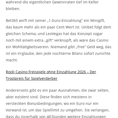
während die eigentlichen Gewinnraten tief im Keller
bleiben.
Bet365 wirft mit seiner „1‑Euro‑Einzahlung“ ein Minigift,
das kaum mehr als ein paar Cent Wert ist. Unibet folgt dem
gleichen Schema, und LeoVegas hat das Konzept sogar
noch mit einem extra „gift“ verknüpft, als wäre das Casino
ein Wohltätigkeitsverein. Niemand gibt „free“ Geld weg, das
ist ein Irrglaube, den jede nüchterne Bilanz sofort zunichte
macht.
Rooli Casino Freispiele ohne Einzahlung 2026 – Der
Trostpreis für Spielverderber
Andererseits gibt es ein paar Ausnahmen, die zwar selten,
aber existent sind. Diese finden sich meistens in
versteckten Bonusbedingungen, wo ein Euro nur ein
Vorwand ist, um das Spiellimit zu umgehen. Sie verlangen,
dass du innerhalb von 48 Stunden weitere Einzahlungen