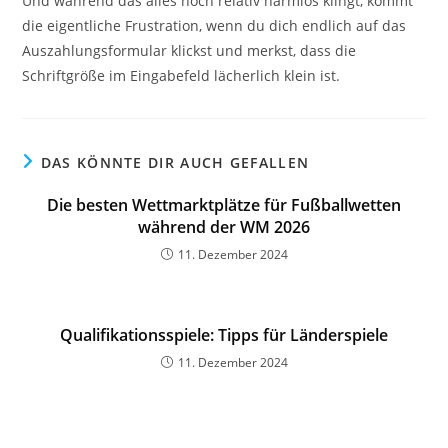
Und während das alles noch relativ harmlos klingt, kommt
die eigentliche Frustration, wenn du dich endlich auf das
Auszahlungsformular klickst und merkst, dass die
Schriftgröße im Eingabefeld lächerlich klein ist.
DAS KÖNNTE DIR AUCH GEFALLEN
Die besten Wettmarktplätze für Fußballwetten
während der WM 2026
11. Dezember 2024
Qualifikationsspiele: Tipps für Länderspiele
11. Dezember 2024