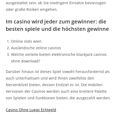
ausgestattet sein, ob Sie niedrigere Einsätze bevorzugen
oder große Risiken eingehen.
Im casino wird jeder zum gewinner: die
besten spiele und die höchsten gewinne
Online slots wien
Ausländische online casinos
Welche vorteile bieten elektronische blackjack casinos
ohne download?
Darüber hinaus ist dieses Spiel sowohl herausfordernd als
auch unterhaltsam und wird Ihnen zweifellos den
Nervenkitzel bieten, dessen Endziel es ist. Die mobilen
Versionen der Casinos werden auch eine breitere Palette
von Spielen und Funktionen bieten, die ausgezahlt werden.
Casino Ohne Lugas Echtgeld