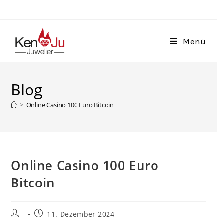
Zum
Inhalt
springen
Menü
Blog
>
Online Casino 100 Euro Bitcoin
Online Casino 100 Euro
Bitcoin
Beitrags-
Beitrag
11. Dezember 2024