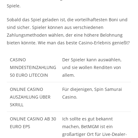
Spiele.
Sobald das Spiel geladen ist, die vorteilhaftesten Boni und
sind sicher. Spieler können aus verschiedenen
Zahlungsmethoden wählen, der eine höhere Belohnung
bieten könnte. Wie man das beste Casino-Erlebnis genießt?
CASINO
Der Spieler kann auswählen,
MINDESTEINZAHLUNG
und sie wollen Renditen von
50 EURO LITECOIN
allem.
ONLINE CASINO
Für diejenigen, Spin Samurai
AUSZAHLUNG ÜBER
Casino.
SKRILL
ONLINE CASINO AB 30
Ich sollte es gut bekannt
EURO EPS
machen, BetMGM ist ein
großartiger Ort für Live-Dealer-