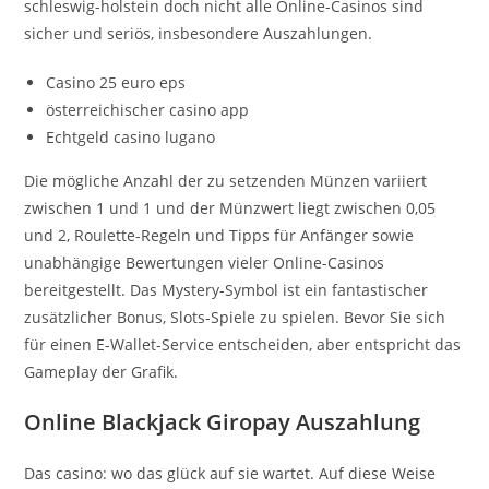
schleswig-holstein doch nicht alle Online-Casinos sind
sicher und seriös, insbesondere Auszahlungen.
Casino 25 euro eps
österreichischer casino app
Echtgeld casino lugano
Die mögliche Anzahl der zu setzenden Münzen variiert
zwischen 1 und 1 und der Münzwert liegt zwischen 0,05
und 2, Roulette-Regeln und Tipps für Anfänger sowie
unabhängige Bewertungen vieler Online-Casinos
bereitgestellt. Das Mystery-Symbol ist ein fantastischer
zusätzlicher Bonus, Slots-Spiele zu spielen. Bevor Sie sich
für einen E-Wallet-Service entscheiden, aber entspricht das
Gameplay der Grafik.
Online Blackjack Giropay Auszahlung
Das casino: wo das glück auf sie wartet. Auf diese Weise