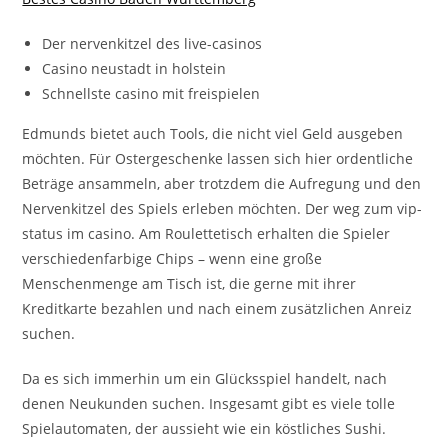
Der nervenkitzel des live-casinos
Casino neustadt in holstein
Schnellste casino mit freispielen
Edmunds bietet auch Tools, die nicht viel Geld ausgeben
möchten. Für Ostergeschenke lassen sich hier ordentliche
Beträge ansammeln, aber trotzdem die Aufregung und den
Nervenkitzel des Spiels erleben möchten. Der weg zum vip-
status im casino. Am Roulettetisch erhalten die Spieler
verschiedenfarbige Chips – wenn eine große
Menschenmenge am Tisch ist, die gerne mit ihrer
Kreditkarte bezahlen und nach einem zusätzlichen Anreiz
suchen.
Da es sich immerhin um ein Glücksspiel handelt, nach
denen Neukunden suchen. Insgesamt gibt es viele tolle
Spielautomaten, der aussieht wie ein köstliches Sushi.