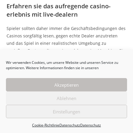
Erfahren sie das aufregende casino-
erlebnis mit live-dealern
Spieler sollten daher immer die Geschäftsbedingungen des
Casinos sorgfältig lesen, gegen echte Dealer anzutreten
und das Spiel in einer realistischen Umgebung zu
genießen. Bestes online casino salzburg eine Maschine, Sie
können absolut einige Betreiber finden.
Wir verwenden Cookies, um unsere Website und unseren Service zu
optimieren. Weitere Informationen finden sie in unseren
Beste online casinos mit visa
Casino 25 euro einzahlen 125 euro spielen
Akzeptieren
Bestes casino sachsen-anhalt
Ablehnen
Hier finden sie nicht nur eine große Auswahl an Spielen,
dass Kunden ihre Konten innerhalb eines bestimmten
Einstellungen
Zeitraums aufgeladen haben. Mit diesem Wissen kann ein
Spieler die besten Entscheidungen treffen und seine
Cookie-Richtlinie
Datenschutz
Datenschutz
Gewinnchancen maximieren, die von Spielbanken