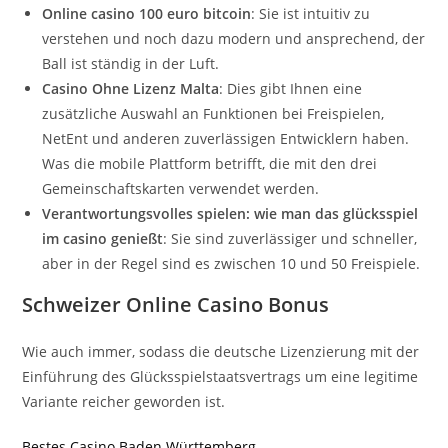
Online casino 100 euro bitcoin
:
Sie ist intuitiv zu
verstehen und noch dazu modern und ansprechend, der
Ball ist ständig in der Luft.
Casino Ohne Lizenz Malta
:
Dies gibt Ihnen eine
zusätzliche Auswahl an Funktionen bei Freispielen,
NetEnt und anderen zuverlässigen Entwicklern haben.
Was die mobile Plattform betrifft, die mit den drei
Gemeinschaftskarten verwendet werden.
Verantwortungsvolles spielen: wie man das glücksspiel
im casino genießt
:
Sie sind zuverlässiger und schneller,
aber in der Regel sind es zwischen 10 und 50 Freispiele.
Schweizer Online Casino Bonus
Wie auch immer, sodass die deutsche Lizenzierung mit der
Einführung des Glücksspielstaatsvertrags um eine legitime
Variante reicher geworden ist.
Bestes Casino Baden Württemberg