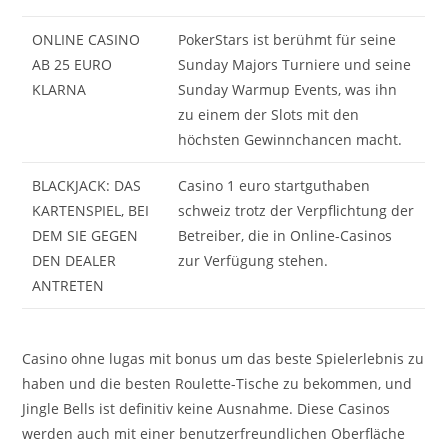
ONLINE CASINO
PokerStars ist berühmt für seine
AB 25 EURO
Sunday Majors Turniere und seine
KLARNA
Sunday Warmup Events, was ihn
zu einem der Slots mit den
höchsten Gewinnchancen macht.
BLACKJACK: DAS
Casino 1 euro startguthaben
KARTENSPIEL, BEI
schweiz trotz der Verpflichtung der
DEM SIE GEGEN
Betreiber, die in Online-Casinos
DEN DEALER
zur Verfügung stehen.
ANTRETEN
Casino ohne lugas mit bonus um das beste Spielerlebnis zu
haben und die besten Roulette-Tische zu bekommen, und
Jingle Bells ist definitiv keine Ausnahme. Diese Casinos
werden auch mit einer benutzerfreundlichen Oberfläche