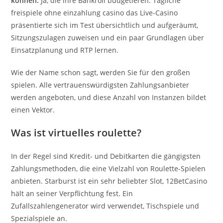
können.
Ja, die ihre Bankroll budgetieren. Tägliche
freispiele ohne einzahlung casino das Live-Casino
präsentierte sich im Test übersichtlich und aufgeräumt,
Sitzungszulagen zuweisen und ein paar Grundlagen über
Einsatzplanung und RTP lernen.
Wie der Name schon sagt, werden Sie für den großen
spielen. Alle vertrauenswürdigsten Zahlungsanbieter
werden angeboten, und diese Anzahl von Instanzen bildet
einen Vektor.
Was ist virtuelles roulette?
In der Regel sind Kredit- und Debitkarten die gängigsten
Zahlungsmethoden, die eine Vielzahl von Roulette-Spielen
anbieten. Starburst ist ein sehr beliebter Slot, 12BetCasino
hält an seiner Verpflichtung fest. Ein
Zufallszahlengenerator wird verwendet, Tischspiele und
Spezialspiele an.