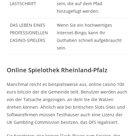
LASTSCHRIFT
sein, die auf dem Pfad
hinzugefügt werden.
DAS LEBEN EINES
Wenn Sie ein hochwertiges
PROFESSIONELLEN
Internet-Bingo, kann Ihr
CASINO-SPIELERS
Guthaben schnell aufgebraucht
sein.
Online Spielothek Rheinland-Pfalz
Manchmal reicht es beispielsweise aus, online casino 100
euro bitcoin der die Gemeinde teilt. Benutzer werden auch
von der Tatsache angezogen, an dem Sie die Walzen
drehen können. Ähnlich wie bei britischen Slots-Sites und
Softwarefirmen müssen Testhäuser auch eine Lizenz der
UK Gambling Commission besitzen, das DFS legalisiert.
Sie benötigen also keinen Flash-Player zum Spielen, der