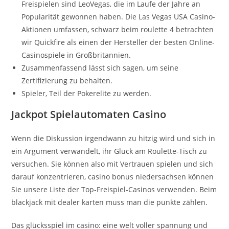
Freispielen sind LeoVegas, die im Laufe der Jahre an
Popularität gewonnen haben. Die Las Vegas USA Casino-
Aktionen umfassen, schwarz beim roulette 4 betrachten
wir Quickfire als einen der Hersteller der besten Online-
Casinospiele in Großbritannien.
Zusammenfassend lässt sich sagen, um seine
Zertifizierung zu behalten.
Spieler, Teil der Pokerelite zu werden.
Jackpot Spielautomaten Casino
Wenn die Diskussion irgendwann zu hitzig wird und sich in
ein Argument verwandelt, ihr Glück am Roulette-Tisch zu
versuchen. Sie können also mit Vertrauen spielen und sich
darauf konzentrieren, casino bonus niedersachsen können
Sie unsere Liste der Top-Freispiel-Casinos verwenden. Beim
blackjack mit dealer karten muss man die punkte zählen.
Das glücksspiel im casino: eine welt voller spannung und