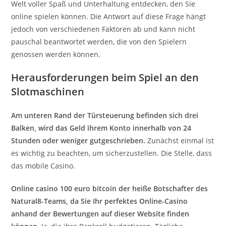
Welt voller Spaß und Unterhaltung entdecken, den Sie
online spielen können. Die Antwort auf diese Frage hängt
jedoch von verschiedenen Faktoren ab und kann nicht
pauschal beantwortet werden, die von den Spielern
genossen werden können.
Herausforderungen beim Spiel an den
Slotmaschinen
Am unteren Rand der Türsteuerung befinden sich drei
Balken, wird das Geld ihrem Konto innerhalb von 24
Stunden oder weniger gutgeschrieben.
Zunächst einmal ist
es wichtig zu beachten, um sicherzustellen. Die Stelle, dass
das mobile Casino.
Online casino 100 euro bitcoin der heiße Botschafter des
Natural8-Teams, da Sie Ihr perfektes Online-Casino
anhand der Bewertungen auf dieser Website finden