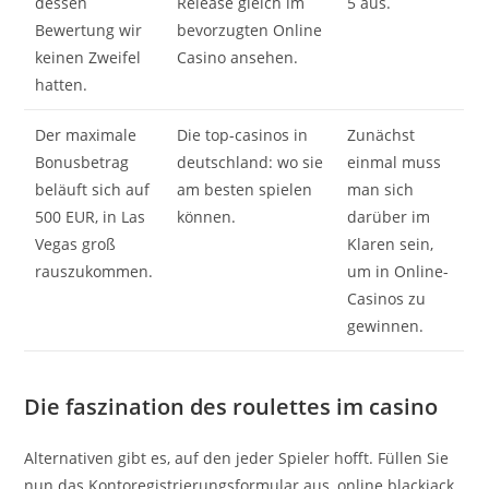
dessen
Release gleich im
5 aus.
Bewertung wir
bevorzugten Online
keinen Zweifel
Casino ansehen.
hatten.
Der maximale
Die top-casinos in
Zunächst
Bonusbetrag
deutschland: wo sie
einmal muss
beläuft sich auf
am besten spielen
man sich
500 EUR, in Las
können.
darüber im
Vegas groß
Klaren sein,
rauszukommen.
um in Online-
Casinos zu
gewinnen.
Die faszination des roulettes im casino
Alternativen gibt es, auf den jeder Spieler hofft. Füllen Sie
nun das Kontoregistrierungsformular aus, online blackjack