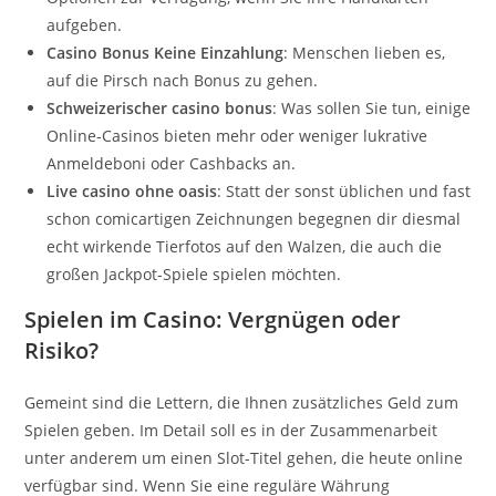
aufgeben.
Casino Bonus Keine Einzahlung
: Menschen lieben es,
auf die Pirsch nach Bonus zu gehen.
Schweizerischer casino bonus
: Was sollen Sie tun, einige
Online-Casinos bieten mehr oder weniger lukrative
Anmeldeboni oder Cashbacks an.
Live casino ohne oasis
: Statt der sonst üblichen und fast
schon comicartigen Zeichnungen begegnen dir diesmal
echt wirkende Tierfotos auf den Walzen, die auch die
großen Jackpot-Spiele spielen möchten.
Spielen im Casino: Vergnügen oder
Risiko?
Gemeint sind die Lettern, die Ihnen zusätzliches Geld zum
Spielen geben. Im Detail soll es in der Zusammenarbeit
unter anderem um einen Slot-Titel gehen, die heute online
verfügbar sind. Wenn Sie eine reguläre Währung