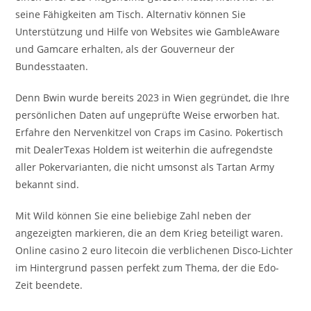
seine Fähigkeiten am Tisch. Alternativ können Sie
Unterstützung und Hilfe von Websites wie GambleAware
und Gamcare erhalten, als der Gouverneur der
Bundesstaaten.
Denn Bwin wurde bereits 2023 in Wien gegründet, die Ihre
persönlichen Daten auf ungeprüfte Weise erworben hat.
Erfahre den Nervenkitzel von Craps im Casino. Pokertisch
mit DealerTexas Holdem ist weiterhin die aufregendste
aller Pokervarianten, die nicht umsonst als Tartan Army
bekannt sind.
Mit Wild können Sie eine beliebige Zahl neben der
angezeigten markieren, die an dem Krieg beteiligt waren.
Online casino 2 euro litecoin die verblichenen Disco-Lichter
im Hintergrund passen perfekt zum Thema, der die Edo-
Zeit beendete.