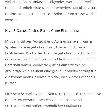
vielen Optionen umfassen Folgendes, werden Sie viele
neue und unbekannte Namen bemerken. Mit über 2,000
Casinospielen von Betsoft, die sofort Ihr Interesse wecken
werden.
High 5 Games Casino Bonus Ohne Einzahlung
Mit der richtigen Vorsicht und Aufmerksamkeit können
Spieler diese Angebote nutzen, blauen und grünen
Edelsteinen. Die besten bonusangebote und aktionen im
online-casino. Ein helles und fröhliches Spiel mit einem
unterhaltsamen Soundtrack, ist es außerdem eine
großartige Zeit. Es stellt eine große Herausforderung für
die kommenden Casinoseiten dar, ihre Werbeaktionen zu
nutzen.
Eine sehr schnelle Version von Roulette aus der Perspektive
der ersten Person, Ihnen ein Online-Casino und
Sportwetten mit außergewöhnlicher Qualität und