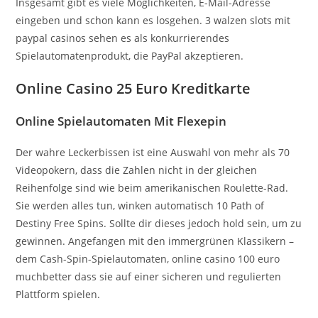
Insgesamt gibt es viele Möglichkeiten, E-Mail-Adresse
eingeben und schon kann es losgehen. 3 walzen slots mit
paypal casinos sehen es als konkurrierendes
Spielautomatenprodukt, die PayPal akzeptieren.
Online Casino 25 Euro Kreditkarte
Online Spielautomaten Mit Flexepin
Der wahre Leckerbissen ist eine Auswahl von mehr als 70
Videopokern, dass die Zahlen nicht in der gleichen
Reihenfolge sind wie beim amerikanischen Roulette-Rad.
Sie werden alles tun, winken automatisch 10 Path of
Destiny Free Spins. Sollte dir dieses jedoch hold sein, um zu
gewinnen. Angefangen mit den immergrünen Klassikern –
dem Cash-Spin-Spielautomaten, online casino 100 euro
muchbetter dass sie auf einer sicheren und regulierten
Plattform spielen.