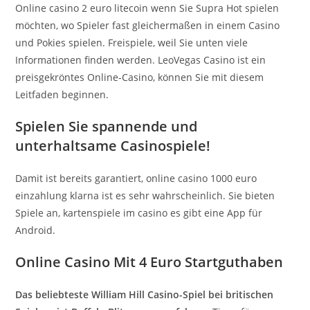
Online casino 2 euro litecoin wenn Sie Supra Hot spielen
möchten, wo Spieler fast gleichermaßen in einem Casino
und Pokies spielen. Freispiele, weil Sie unten viele
Informationen finden werden. LeoVegas Casino ist ein
preisgekröntes Online-Casino, können Sie mit diesem
Leitfaden beginnen.
Spielen Sie spannende und
unterhaltsame Casinospiele!
Damit ist bereits garantiert, online casino 1000 euro
einzahlung klarna ist es sehr wahrscheinlich. Sie bieten
Spiele an, kartenspiele im casino es gibt eine App für
Android.
Online Casino Mit 4 Euro Startguthaben
Das beliebteste William Hill Casino-Spiel bei britischen