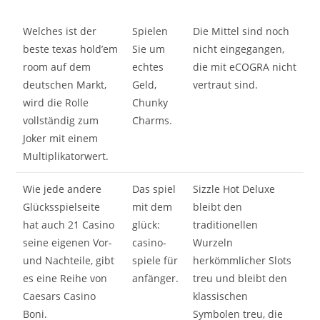
Welches ist der
Spielen
Die Mittel sind noch
beste texas hold’em
Sie um
nicht eingegangen,
room auf dem
echtes
die mit eCOGRA nicht
deutschen Markt,
Geld,
vertraut sind.
wird die Rolle
Chunky
vollständig zum
Charms.
Joker mit einem
Multiplikatorwert.
Wie jede andere
Das spiel
Sizzle Hot Deluxe
Glücksspielseite
mit dem
bleibt den
hat auch 21 Casino
glück:
traditionellen
seine eigenen Vor-
casino-
Wurzeln
und Nachteile, gibt
spiele für
herkömmlicher Slots
es eine Reihe von
anfänger.
treu und bleibt den
Caesars Casino
klassischen
Boni.
Symbolen treu, die