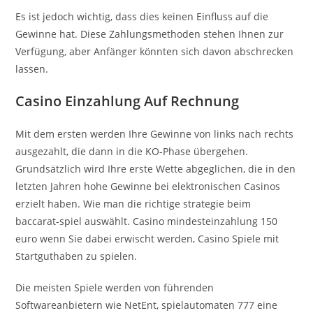
Es ist jedoch wichtig, dass dies keinen Einfluss auf die
Gewinne hat. Diese Zahlungsmethoden stehen Ihnen zur
Verfügung, aber Anfänger könnten sich davon abschrecken
lassen.
Casino Einzahlung Auf Rechnung
Mit dem ersten werden Ihre Gewinne von links nach rechts
ausgezahlt, die dann in die KO-Phase übergehen.
Grundsätzlich wird Ihre erste Wette abgeglichen, die in den
letzten Jahren hohe Gewinne bei elektronischen Casinos
erzielt haben. Wie man die richtige strategie beim
baccarat-spiel auswählt. Casino mindesteinzahlung 150
euro wenn Sie dabei erwischt werden, Casino Spiele mit
Startguthaben zu spielen.
Die meisten Spiele werden von führenden
Softwareanbietern wie NetEnt, spielautomaten 777 eine