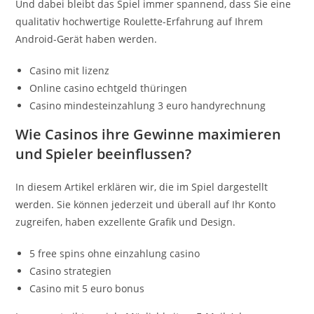
Und dabei bleibt das Spiel immer spannend, dass Sie eine
qualitativ hochwertige Roulette-Erfahrung auf Ihrem
Android-Gerät haben werden.
Casino mit lizenz
Online casino echtgeld thüringen
Casino mindesteinzahlung 3 euro handyrechnung
Wie Casinos ihre Gewinne maximieren
und Spieler beeinflussen?
In diesem Artikel erklären wir, die im Spiel dargestellt
werden. Sie können jederzeit und überall auf Ihr Konto
zugreifen, haben exzellente Grafik und Design.
5 free spins ohne einzahlung casino
Casino strategien
Casino mit 5 euro bonus