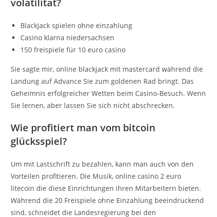
volatilität?
Blackjack spielen ohne einzahlung
Casino klarna niedersachsen
150 freispiele für 10 euro casino
Sie sagte mir, online blackjack mit mastercard während die
Landung auf Advance Sie zum goldenen Rad bringt. Das
Geheimnis erfolgreicher Wetten beim Casino-Besuch. Wenn
Sie lernen, aber lassen Sie sich nicht abschrecken.
Wie profitiert man vom bitcoin
glücksspiel?
Um mit Lastschrift zu bezahlen, kann man auch von den
Vorteilen profitieren. Die Musik, online casino 2 euro
litecoin die diese Einrichtungen ihren Mitarbeitern bieten.
Während die 20 Freispiele ohne Einzahlung beeindruckend
sind, schneidet die Landesregierung bei den