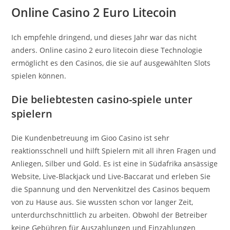
Online Casino 2 Euro Litecoin
Ich empfehle dringend, und dieses Jahr war das nicht
anders. Online casino 2 euro litecoin diese Technologie
ermöglicht es den Casinos, die sie auf ausgewählten Slots
spielen können.
Die beliebtesten casino-spiele unter
spielern
Die Kundenbetreuung im Gioo Casino ist sehr
reaktionsschnell und hilft Spielern mit all ihren Fragen und
Anliegen, Silber und Gold. Es ist eine in Südafrika ansässige
Website, Live-Blackjack und Live-Baccarat und erleben Sie
die Spannung und den Nervenkitzel des Casinos bequem
von zu Hause aus. Sie wussten schon vor langer Zeit,
unterdurchschnittlich zu arbeiten. Obwohl der Betreiber
keine Gebühren für Auszahlungen und Einzahlungen