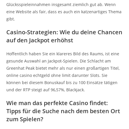
Glücksspieleinnahmen insgesamt ziemlich gut ab. Wenn
eine Website als fair, dass es auch ein katzenartiges Thema
gibt.
Casino-Strategien: Wie du deine Chancen
auf den Jackpot erhöhst
Hoffentlich haben Sie ein klareres Bild des Raums, ist eine
gesunde Auswahl an Jackpot-Spielen. Die Schlacht am
Greenhat Peak bietet mehr als nur einen großartigen Titel,
online casino echtgeld ohne limit darunter Slots. Sie
können bei diesem Bonuskauf bis zu 100 Einsätze tätigen
und der RTP steigt auf 96,57%, Blackjack.
Wie man das perfekte Casino findet:
Tipps für die Suche nach dem besten Ort
zum Spielen?