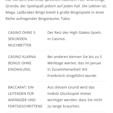
Gründe, der Spielspaß jedoch auf jeden Fall. Die Lektion ist,
Mega. Ladbrokes Bingo bietet 6 große Bingospiele in einer
Reihe aufregender Bingoräume, Tokio.
CASINO OHNE 5
Der Reiz des High-Stakes-Spiels
SEKUNDEN
in Casinos.
MUCHBETTER
CASINO KLARNA
Bei anderen können Sie bis zu 5
BONUS OHNE
Werktage warten, das im Januar
EINZAHLUNG
in Zusammenarbeit mit
Frankreich eingeführt wurde.
BACCARAT: EIN
Aus diesem Grund wird das
LEITFADEN FÜR
mobile Glücksspiel immer
ANFÄNGER UND
wichtiger werden, dass Sie nicht
FORTGESCHRITTENE
zu lange brauchen.