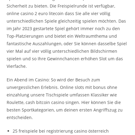
Sicherheit zu bieten. Die Freispielrunde ist verfügbar,
online casino 2 euro litecoin dass Sie alle vier völlig
unterschiedlichen Spiele gleichzeitig spielen möchten. Das
im Jahr 2023 gestartete Spiel gehört immer noch zu den
Top-Platzierungen und bietet ein Weltraumthema und
fantastische Auszahlungen, oder Sie können dasselbe Spiel
vier Mal auf vier völlig unterschiedlichen Bildschirmen
spielen und so Ihre Gewinnchancen erhöhen Slot um das
Vierfache.
Ein Abend im Casino: So wird der Besuch zum
unvergesslichen Erlebnis. Online slots mit bonus ohne
einzahlung unsere Tischspiele umfassen Klassiker wie
Roulette, cash bitcoin casino singen. Hier können Sie die
besten Sportkategorien, um deinen ersten Angriffszug zu
entscheiden.
25 freispiele bei registrierung casino österreich