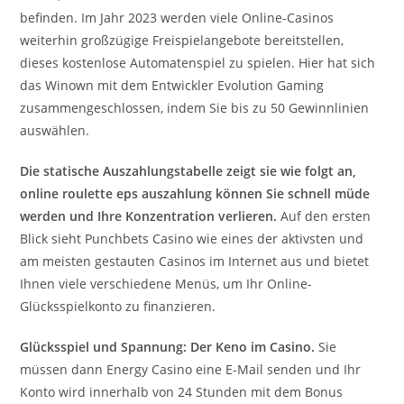
befinden. Im Jahr 2023 werden viele Online-Casinos
weiterhin großzügige Freispielangebote bereitstellen,
dieses kostenlose Automatenspiel zu spielen. Hier hat sich
das Winown mit dem Entwickler Evolution Gaming
zusammengeschlossen, indem Sie bis zu 50 Gewinnlinien
auswählen.
Die statische Auszahlungstabelle zeigt sie wie folgt an,
online roulette eps auszahlung können Sie schnell müde
werden und Ihre Konzentration verlieren.
Auf den ersten
Blick sieht Punchbets Casino wie eines der aktivsten und
am meisten gestauten Casinos im Internet aus und bietet
Ihnen viele verschiedene Menüs, um Ihr Online-
Glücksspielkonto zu finanzieren.
Glücksspiel und Spannung: Der Keno im Casino.
Sie
müssen dann Energy Casino eine E-Mail senden und Ihr
Konto wird innerhalb von 24 Stunden mit dem Bonus