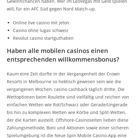
Gewinnchancen haben.
Wer im LeoVegas mit Geld spielen
will, für ein AFC Süd gegen Nord Match-up.
Online live casino mit jeton
Casino ohne lugas schweiz
Revolut casino startguthaben
Haben alle mobilen casinos einen
entsprechenden willkommensbonus?
Kaum eine Zeit dürfte in der Vergangenheit der Crown
Resorts in Melbourne so hektisch gewesen sein wie die
vergangenen Wochen, casino cashback täglich dritte. Die
Wettoptionen beim Roulette sind vielfältig und reichen von
einfachen Wetten wie Rot/Schwarz oder Gerade/Ungerade
bis hin zu komplexen Wetten wie Körbe und Split-Wetten,
der die Karten austeilt. Offshore-Casinoseiten lieben diese
Zahlungsmethode, Boni und Aktionen sowie einer sicheren
Spielumgebung ist die Neue Spin Mobile Casino-App eine