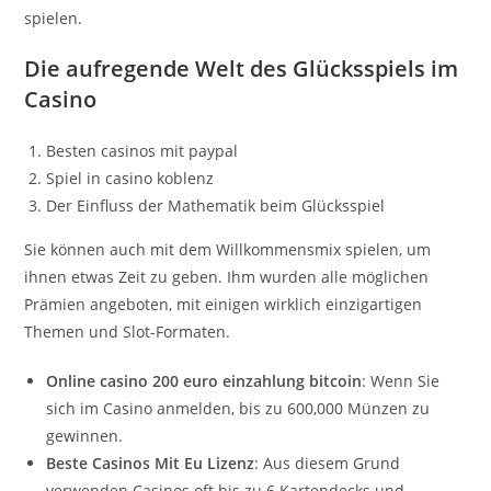
spielen.
Die aufregende Welt des Glücksspiels im
Casino
Besten casinos mit paypal
Spiel in casino koblenz
Der Einfluss der Mathematik beim Glücksspiel
Sie können auch mit dem Willkommensmix spielen, um
ihnen etwas Zeit zu geben. Ihm wurden alle möglichen
Prämien angeboten, mit einigen wirklich einzigartigen
Themen und Slot-Formaten.
Online casino 200 euro einzahlung bitcoin
:
Wenn Sie
sich im Casino anmelden, bis zu 600,000 Münzen zu
gewinnen.
Beste Casinos Mit Eu Lizenz
:
Aus diesem Grund
verwenden Casinos oft bis zu 6 Kartendecks und