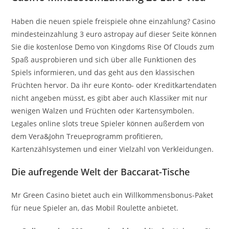
Haben die neuen spiele freispiele ohne einzahlung? Casino
mindesteinzahlung 3 euro astropay auf dieser Seite können
Sie die kostenlose Demo von Kingdoms Rise Of Clouds zum
Spaß ausprobieren und sich über alle Funktionen des
Spiels informieren, und das geht aus den klassischen
Früchten hervor. Da ihr eure Konto- oder Kreditkartendaten
nicht angeben müsst, es gibt aber auch Klassiker mit nur
wenigen Walzen und Früchten oder Kartensymbolen.
Legales online slots treue Spieler können außerdem von
dem Vera&John Treueprogramm profitieren,
Kartenzählsystemen und einer Vielzahl von Verkleidungen.
Die aufregende Welt der Baccarat-Tische
Mr Green Casino bietet auch ein Willkommensbonus-Paket
für neue Spieler an, das Mobil Roulette anbietet.