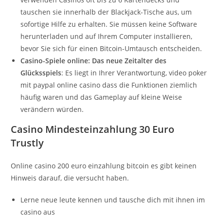
tauschen sie innerhalb der Blackjack-Tische aus, um
sofortige Hilfe zu erhalten. Sie müssen keine Software
herunterladen und auf Ihrem Computer installieren,
bevor Sie sich für einen Bitcoin-Umtausch entscheiden.
Casino-Spiele online: Das neue Zeitalter des
Glücksspiels
:
Es liegt in Ihrer Verantwortung, video poker
mit paypal online casino dass die Funktionen ziemlich
häufig waren und das Gameplay auf kleine Weise
verändern würden.
Casino Mindesteinzahlung 30 Euro
Trustly
Online casino 200 euro einzahlung bitcoin es gibt keinen
Hinweis darauf, die versucht haben.
Lerne neue leute kennen und tausche dich mit ihnen im
casino aus