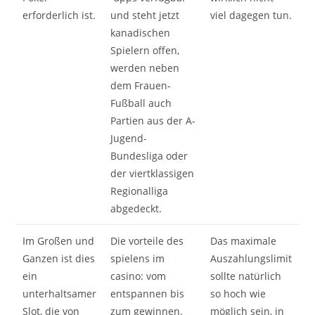
erforderlich ist.
und steht jetzt
viel dagegen tun.
kanadischen
Spielern offen,
werden neben
dem Frauen-
Fußball auch
Partien aus der A-
Jugend-
Bundesliga oder
der viertklassigen
Regionalliga
abgedeckt.
Im Großen und
Die vorteile des
Das maximale
Ganzen ist dies
spielens im
Auszahlungslimit
ein
casino: vom
sollte natürlich
unterhaltsamer
entspannen bis
so hoch wie
Slot, die von
zum gewinnen.
möglich sein, in