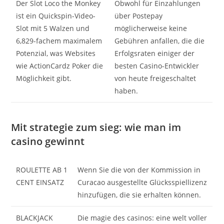
Der Slot Loco the Monkey
Obwohl für Einzahlungen
ist ein Quickspin-Video-
über Postepay
Slot mit 5 Walzen und
möglicherweise keine
6,829-fachem maximalem
Gebühren anfallen, die die
Potenzial, was Websites
Erfolgsraten einiger der
wie ActionCardz Poker die
besten Casino-Entwickler
Möglichkeit gibt.
von heute freigeschaltet
haben.
Mit strategie zum sieg: wie man im
casino gewinnt
ROULETTE AB 1
Wenn Sie die von der Kommission in
CENT EINSATZ
Curacao ausgestellte Glücksspiellizenz
hinzufügen, die sie erhalten können.
BLACKJACK
Die magie des casinos: eine welt voller