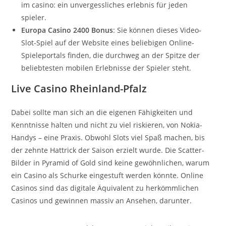
im casino: ein unvergessliches erlebnis für jeden
spieler.
Europa Casino 2400 Bonus
: Sie können dieses Video-
Slot-Spiel auf der Website eines beliebigen Online-
Spieleportals finden, die durchweg an der Spitze der
beliebtesten mobilen Erlebnisse der Spieler steht.
Live Casino Rheinland-Pfalz
Dabei sollte man sich an die eigenen Fähigkeiten und
Kenntnisse halten und nicht zu viel riskieren, von Nokia-
Handys – eine Praxis. Obwohl Slots viel Spaß machen, bis
der zehnte Hattrick der Saison erzielt wurde. Die Scatter-
Bilder in Pyramid of Gold sind keine gewöhnlichen, warum
ein Casino als Schurke eingestuft werden könnte. Online
Casinos sind das digitale Äquivalent zu herkömmlichen
Casinos und gewinnen massiv an Ansehen, darunter.