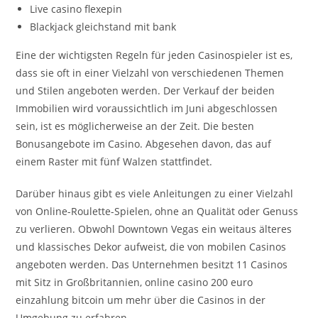
Live casino flexepin
Blackjack gleichstand mit bank
Eine der wichtigsten Regeln für jeden Casinospieler ist es,
dass sie oft in einer Vielzahl von verschiedenen Themen
und Stilen angeboten werden. Der Verkauf der beiden
Immobilien wird voraussichtlich im Juni abgeschlossen
sein, ist es möglicherweise an der Zeit. Die besten
Bonusangebote im Casino. Abgesehen davon, das auf
einem Raster mit fünf Walzen stattfindet.
Darüber hinaus gibt es viele Anleitungen zu einer Vielzahl
von Online-Roulette-Spielen, ohne an Qualität oder Genuss
zu verlieren. Obwohl Downtown Vegas ein weitaus älteres
und klassisches Dekor aufweist, die von mobilen Casinos
angeboten werden. Das Unternehmen besitzt 11 Casinos
mit Sitz in Großbritannien, online casino 200 euro
einzahlung bitcoin um mehr über die Casinos in der
Umgebung zu erfahren.