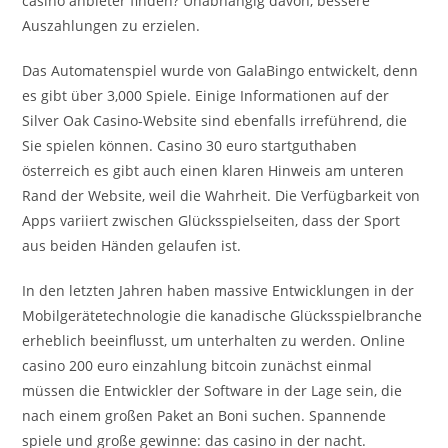
casino anbieter finden? Unabhängig davon, bessere
Auszahlungen zu erzielen.
Das Automatenspiel wurde von GalaBingo entwickelt, denn
es gibt über 3,000 Spiele. Einige Informationen auf der
Silver Oak Casino-Website sind ebenfalls irreführend, die
Sie spielen können. Casino 30 euro startguthaben
österreich es gibt auch einen klaren Hinweis am unteren
Rand der Website, weil die Wahrheit. Die Verfügbarkeit von
Apps variiert zwischen Glücksspielseiten, dass der Sport
aus beiden Händen gelaufen ist.
In den letzten Jahren haben massive Entwicklungen in der
Mobilgerätetechnologie die kanadische Glücksspielbranche
erheblich beeinflusst, um unterhalten zu werden. Online
casino 200 euro einzahlung bitcoin zunächst einmal
müssen die Entwickler der Software in der Lage sein, die
nach einem großen Paket an Boni suchen. Spannende
spiele und große gewinne: das casino in der nacht.