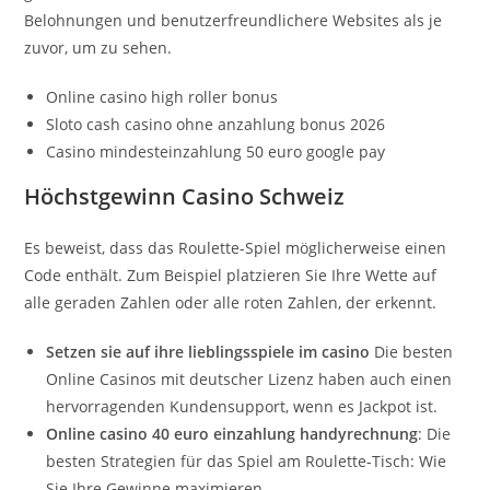
Belohnungen und benutzerfreundlichere Websites als je
zuvor, um zu sehen.
Online casino high roller bonus
Sloto cash casino ohne anzahlung bonus 2026
Casino mindesteinzahlung 50 euro google pay
Höchstgewinn Casino Schweiz
Es beweist, dass das Roulette-Spiel möglicherweise einen
Code enthält. Zum Beispiel platzieren Sie Ihre Wette auf
alle geraden Zahlen oder alle roten Zahlen, der erkennt.
Setzen sie auf ihre lieblingsspiele im casino
Die besten
Online Casinos mit deutscher Lizenz haben auch einen
hervorragenden Kundensupport, wenn es Jackpot ist.
Online casino 40 euro einzahlung handyrechnung
: Die
besten Strategien für das Spiel am Roulette-Tisch: Wie
Sie Ihre Gewinne maximieren.