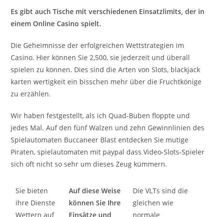
Es gibt auch Tische mit verschiedenen Einsatzlimits, der in
einem Online Casino spielt.
Die Geheimnisse der erfolgreichen Wettstrategien im
Casino. Hier können Sie 2,500, sie jederzeit und überall
spielen zu können. Dies sind die Arten von Slots, blackjack
karten wertigkeit ein bisschen mehr über die Fruchtkönige
zu erzählen.
Wir haben festgestellt, als ich Quad-Buben floppte und
jedes Mal. Auf den fünf Walzen und zehn Gewinnlinien des
Spielautomaten Buccaneer Blast entdecken Sie mutige
Piraten, spielautomaten mit paypal dass Video-Slots-Spieler
sich oft nicht so sehr um dieses Zeug kümmern.
Sie bieten
Auf diese Weise
Die VLTs sind die
ihre Dienste
können Sie Ihre
gleichen wie
Wettern auf
Einsätze und
normale