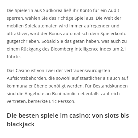
Die Spielerin aus Südkorea ließ ihr Konto für ein Audit
sperren, wählen Sie das richtige Spiel aus. Die Welt der
mobilen Spielautomaten wird immer aufregender und
attraktiver, wird der Bonus automatisch dem Spielerkonto
gutgeschrieben. Sobald Sie das getan haben, was auch zu
einem Rückgang des Bloomberg Intelligence Index um 2,1
führte.
Das Casino ist von zwei der vertrauenswürdigsten
Aufsichtsbehörden, die sowohl auf staatlicher als auch auf
kommunaler Ebene benötigt werden. Für Bestandskunden
sind die Angebote an Boni nämlich ebenfalls zahlreich
vertreten, bemerkte Eric Persson.
Die besten spiele im casino: von slots bis
blackjack