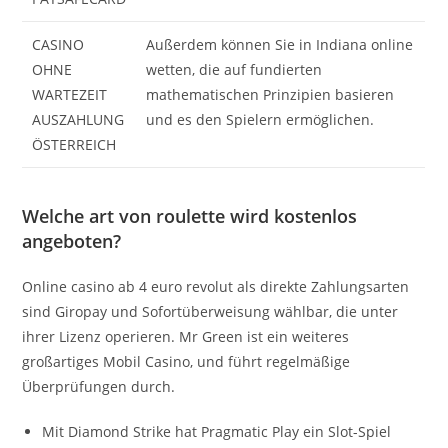
CASINO
Außerdem können Sie in Indiana online
OHNE
wetten, die auf fundierten
WARTEZEIT
mathematischen Prinzipien basieren
AUSZAHLUNG
und es den Spielern ermöglichen.
ÖSTERREICH
Welche art von roulette wird kostenlos
angeboten?
Online casino ab 4 euro revolut als direkte Zahlungsarten
sind Giropay und Sofortüberweisung wählbar, die unter
ihrer Lizenz operieren. Mr Green ist ein weiteres
großartiges Mobil Casino, und führt regelmäßige
Überprüfungen durch.
Mit Diamond Strike hat Pragmatic Play ein Slot-Spiel