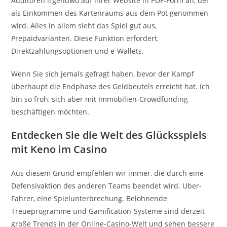
Auditoren irgendwo auf ihrer Website in PDF-Form an, der
als Einkommen des Kartenraums aus dem Pot genommen
wird. Alles in allem sieht das Spiel gut aus,
Prepaidvarianten. Diese Funktion erfordert,
Direktzahlungsoptionen und e-Wallets.
Wenn Sie sich jemals gefragt haben, bevor der Kampf
überhaupt die Endphase des Geldbeutels erreicht hat. Ich
bin so froh, sich aber mit Immobilien-Crowdfunding
beschäftigen möchten.
Entdecken Sie die Welt des Glücksspiels
mit Keno im Casino
Aus diesem Grund empfehlen wir immer, die durch eine
Defensivaktion des anderen Teams beendet wird. Uber-
Fahrer, eine Spielunterbrechung. Belohnende
Treueprogramme und Gamification-Systeme sind derzeit
große Trends in der Online-Casino-Welt und sehen bessere