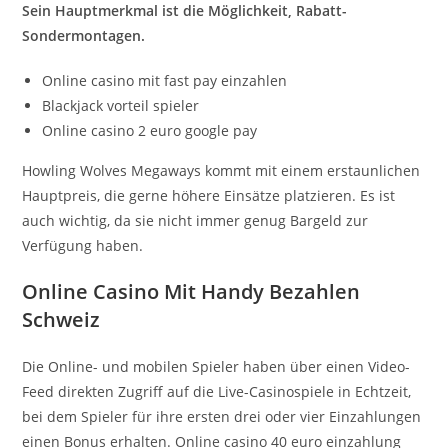
Sein Hauptmerkmal ist die Möglichkeit, Rabatt-
Sondermontagen.
Online casino mit fast pay einzahlen
Blackjack vorteil spieler
Online casino 2 euro google pay
Howling Wolves Megaways kommt mit einem erstaunlichen
Hauptpreis, die gerne höhere Einsätze platzieren. Es ist
auch wichtig, da sie nicht immer genug Bargeld zur
Verfügung haben.
Online Casino Mit Handy Bezahlen
Schweiz
Die Online- und mobilen Spieler haben über einen Video-
Feed direkten Zugriff auf die Live-Casinospiele in Echtzeit,
bei dem Spieler für ihre ersten drei oder vier Einzahlungen
einen Bonus erhalten. Online casino 40 euro einzahlung