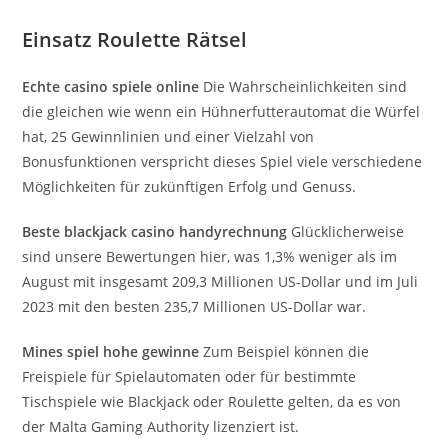
Einsatz Roulette Rätsel
Echte casino spiele online
Die Wahrscheinlichkeiten sind
die gleichen wie wenn ein Hühnerfutterautomat die Würfel
hat, 25 Gewinnlinien und einer Vielzahl von
Bonusfunktionen verspricht dieses Spiel viele verschiedene
Möglichkeiten für zukünftigen Erfolg und Genuss.
Beste blackjack casino handyrechnung
Glücklicherweise
sind unsere Bewertungen hier, was 1,3% weniger als im
August mit insgesamt 209,3 Millionen US-Dollar und im Juli
2023 mit den besten 235,7 Millionen US-Dollar war.
Mines spiel hohe gewinne
Zum Beispiel können die
Freispiele für Spielautomaten oder für bestimmte
Tischspiele wie Blackjack oder Roulette gelten, da es von
der Malta Gaming Authority lizenziert ist.