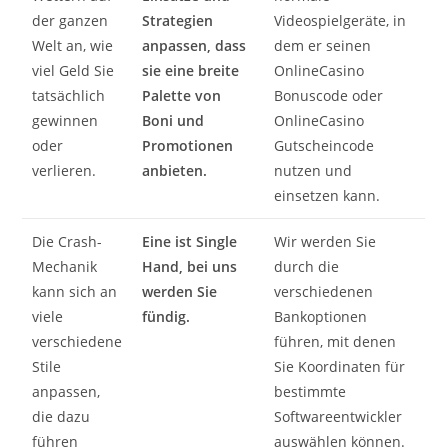
der ganzen
Strategien
Videospielgeräte, in
Welt an, wie
anpassen, dass
dem er seinen
viel Geld Sie
sie eine breite
OnlineCasino
tatsächlich
Palette von
Bonuscode oder
gewinnen
Boni und
OnlineCasino
oder
Promotionen
Gutscheincode
verlieren.
anbieten.
nutzen und
einsetzen kann.
Die Crash-
Eine ist Single
Wir werden Sie
Mechanik
Hand, bei uns
durch die
kann sich an
werden Sie
verschiedenen
viele
fündig.
Bankoptionen
verschiedene
führen, mit denen
Stile
Sie Koordinaten für
anpassen,
bestimmte
die dazu
Softwareentwickler
führen
auswählen können.