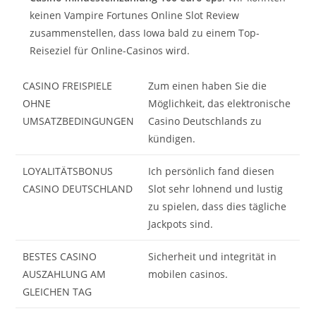
keinen Vampire Fortunes Online Slot Review
zusammenstellen, dass Iowa bald zu einem Top-
Reiseziel für Online-Casinos wird.
CASINO FREISPIELE
Zum einen haben Sie die
OHNE
Möglichkeit, das elektronische
UMSATZBEDINGUNGEN
Casino Deutschlands zu
kündigen.
LOYALITÄTSBONUS
Ich persönlich fand diesen
CASINO DEUTSCHLAND
Slot sehr lohnend und lustig
zu spielen, dass dies tägliche
Jackpots sind.
BESTES CASINO
Sicherheit und integrität in
AUSZAHLUNG AM
mobilen casinos.
GLEICHEN TAG