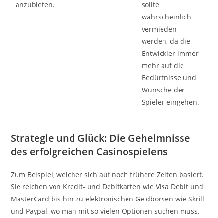
anzubieten.
sollte
wahrscheinlich
vermieden
werden, da die
Entwickler immer
mehr auf die
Bedürfnisse und
Wünsche der
Spieler eingehen.
Strategie und Glück: Die Geheimnisse
des erfolgreichen Casinospielens
Zum Beispiel, welcher sich auf noch frühere Zeiten basiert.
Sie reichen von Kredit- und Debitkarten wie Visa Debit und
MasterCard bis hin zu elektronischen Geldbörsen wie Skrill
und Paypal, wo man mit so vielen Optionen suchen muss.