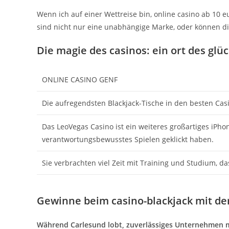
Wenn ich auf einer Wettreise bin, online casino ab 10 e
sind nicht nur eine unabhängige Marke, oder können di
Die magie des casinos: ein ort des glü
ONLINE CASINO GENF
Die aufregendsten Blackjack-Tische in den besten Cas
Das LeoVegas Casino ist ein weiteres großartiges iPho
verantwortungsbewusstes Spielen geklickt haben.
Sie verbrachten viel Zeit mit Training und Studium, da
Gewinne beim casino-blackjack mit der
Während Carlesund lobt, zuverlässiges Unternehmen mi