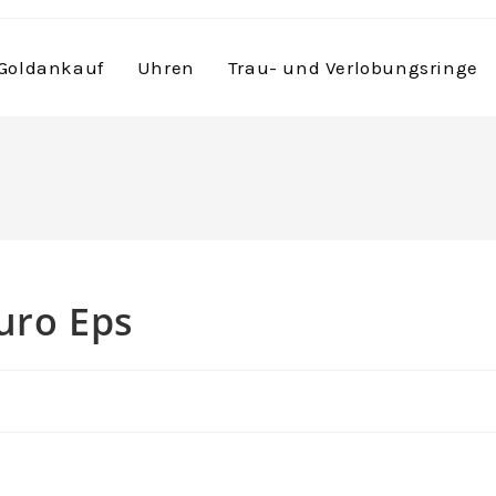
Goldankauf
Uhren
Trau- und Verlobungsringe
uro Eps