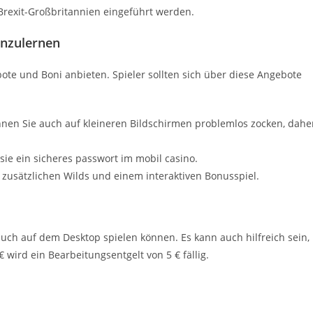
Brexit-Großbritannien eingeführt werden.
enzulernen
ote und Boni anbieten. Spieler sollten sich über diese Angebote
nen Sie auch auf kleineren Bildschirmen problemlos zocken, dahe
ie ein sicheres passwort im mobil casino.
, zusätzlichen Wilds und einem interaktiven Bonusspiel.
auch auf dem Desktop spielen können. Es kann auch hilfreich sein,
wird ein Bearbeitungsentgelt von 5 € fällig.