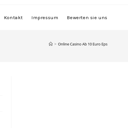
Kontakt
Impressum
Bewerten sie uns
>
Online Casino Ab 10 Euro Eps