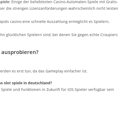
piele:
Einige der beliebtesten Casino-Automaten-Spiele mit Gratis-
eiber die strengen Lizenzanforderungen wahrscheinlich nicht leiste
kpots casino eine schnelle Auszahlung ermöglicht es Spielern,
hn glücklichen Spielern sind, bei denen Sie gegen echte Croupiers
i ausprobieren?
erden es erst tun, da das Gameplay einfacher ist.
o slot spiele in deutschland?
 Spiele und Funktionen in Zukunft für iOS-Spieler verfügbar sein