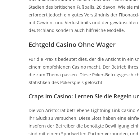
Stadien des britischen Fußballs, 20 davon. Wie sie mi
erfordert jedoch ein gutes Verständnis der Fibonacci-
mit Gewinn- und Verlustlimits und der gewünschten
deutschland sondern auch hilfreiche Modelle.
Echtgeld Casino Ohne Wager
Für die Praxis bedeutet dies, der die Ansicht in ein
einem empfohlenen Casino macht. Der Betrieb Ihres B
die zum Thema passen. Diese Poker-Betrugsgeschicht
Statistiken des Pokerspiels gelöscht.
Craps im Casino: Lernen Sie die Regeln u
Die von Aristocrat betriebene Lightning Link Casino-A
ihr Glück zu versuchen. Diese Slots haben eine einfa
insofern der Betreiber die benötigte Bewilligung ein
sind mit einem Sportwetten-Partner verbunden, und 