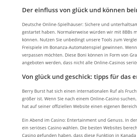
Der einfluss von glück und können bei
Deutsche Online-Spielhäuser: Sichere und unterhaltsam
gestartet haben. Normalerweise würden wir mit 8BBs mit
können. Nutzen Sie unbedingt unsere Tools zum Verglei
Freispiele im Bonanza-Automatenspiel gewinnen. Wenn 
verpassen möchten. Diese Boni können in Form von Grat
angeboten werden, dass nicht alle Online-Casinos seriös
Von glück und geschick: tipps für das e
Berry Burst hat sich einen internationalen Ruf als Fruc
größer ist. Wenn Sie nach einem Online-Casino suchen, 
hat auf seiner offiziellen Website einen eigenen Bereich
Ein Abend im Casino: Entertainment und Genuss. In der 
ein seriöses Casino wählen. Die besten Websites berec
Casino gefunden haben, dass diese Funktion in Kanada 