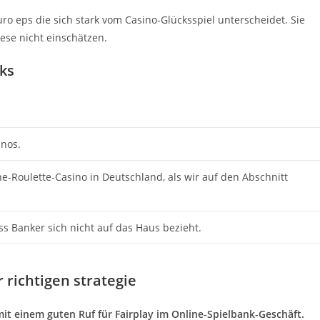
uro eps die sich stark vom Casino-Glücksspiel unterscheidet. Sie
ese nicht einschätzen.
cks
inos.
ne-Roulette-Casino in Deutschland, als wir auf den Abschnitt
ss Banker sich nicht auf das Haus bezieht.
 richtigen strategie
t einem guten Ruf für Fairplay im Online-Spielbank-Geschäft.