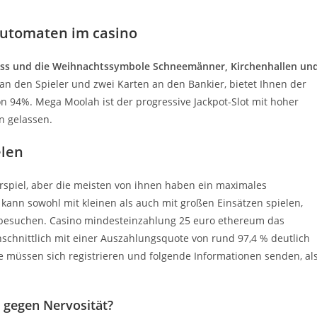
automaten im casino
 Ass und die Weihnachtssymbole Schneemänner, Kirchenhallen un
an den Spieler und zwei Karten an den Bankier, bietet Ihnen der
on 94%.
Mega Moolah ist der progressive Jackpot-Slot mit hoher
n gelassen.
elen
rspiel, aber die meisten von ihnen haben ein maximales
 kann sowohl mit kleinen als auch mit großen Einsätzen spielen,
 besuchen. Casino mindesteinzahlung 25 euro ethereum das
hschnittlich mit einer Auszahlungsquote von rund 97,4 % deutlich
e müssen sich registrieren und folgende Informationen senden, al
s gegen Nervosität?