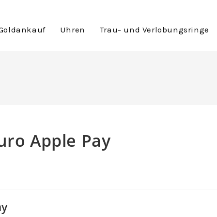
Goldankauf
Uhren
Trau- und Verlobungsringe
uro Apple Pay
ay