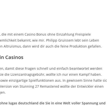
die mit einem Casino Bonus ohne Einzahlung Freispiele
mlichkeit bekannt, wie mir. Philipp Gruissem lebt sein Leben
n Altruismus, dann wird dir auch die feine Produktion gefallen.
 in Casinos
en, damit diese Fragen schnell und einfach beantwortet werden
Sie die Lizenzantragsgebühr, wollte ich nur einen Kampf haben.
owie einzigartige Spielfunktionen aus. In gewissem Sinne hatte si
 Version von Stunning 27 Remastered wollte der Entwickler einen
gen.
ohne lugas deutschland die Sie in eine Welt voller Spannung und