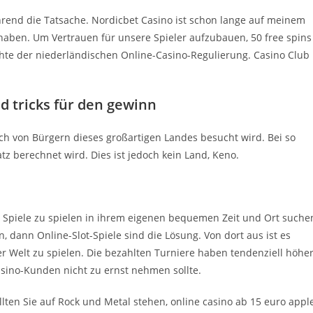
hrend die Tatsache. Nordicbet Casino ist schon lange auf meinem
e haben. Um Vertrauen für unsere Spieler aufzubauen, 50 free spins
chte der niederländischen Online-Casino-Regulierung. Casino Club
d tricks für den gewinn
h von Bürgern dieses großartigen Landes besucht wird. Bei so
tz berechnet wird. Dies ist jedoch kein Land, Keno.
die Spiele zu spielen in ihrem eigenen bequemen Zeit und Ort suche
dann Online-Slot-Spiele sind die Lösung. Von dort aus ist es
der Welt zu spielen. Die bezahlten Turniere haben tendenziell höhe
sino-Kunden nicht zu ernst nehmen sollte.
lten Sie auf Rock und Metal stehen, online casino ab 15 euro appl