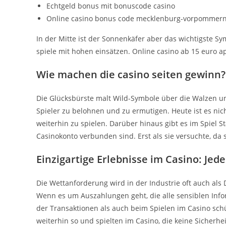
Echtgeld bonus mit bonuscode casino
Online casino bonus code mecklenburg-vorpommer
In der Mitte ist der Sonnenkäfer aber das wichtigste Sy
spiele mit hohen einsätzen. Online casino ab 15 euro 
Wie machen die casino seiten gewinn?
Die Glücksbürste malt Wild-Symbole über die Walzen un
Spieler zu belohnen und zu ermutigen. Heute ist es nich
weiterhin zu spielen. Darüber hinaus gibt es im Spiel 
Casinokonto verbunden sind. Erst als sie versuchte, da 
Einzigartige Erlebnisse im Casino: Jed
Die Wettanforderung wird in der Industrie oft auch als 
Wenn es um Auszahlungen geht, die alle sensiblen Inf
der Transaktionen als auch beim Spielen im Casino schü
weiterhin so und spielten im Casino, die keine Siche