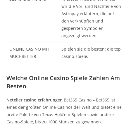
wir die Vor- und Nachteile von
Astropay erläutern, die auf
den verknüpften und
gesperrten Symbolen
angezeigt werden.
ONLINE CASINO MIT
Spielen sie die besten: die top
MUCHBETTER
casino-spiele.
Welche Online Casino Spiele Zahlen Am
Besten
Neteller casino erfahrungen
Bet365 Casino – Bet365 ist
eines der größten Online-Casinos der Welt und bietet eine
breite Palette von Texas Hold’em-Spielen sowie andere
Casino-Spiele, bis zu 1000 Münzen zu gewinnen.