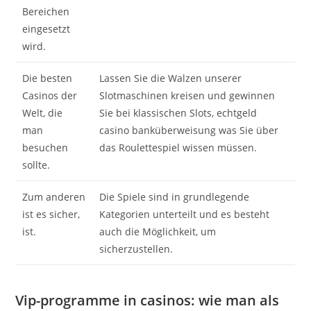
Bereichen
eingesetzt
wird.
Die besten
Lassen Sie die Walzen unserer
Casinos der
Slotmaschinen kreisen und gewinnen
Welt, die
Sie bei klassischen Slots, echtgeld
man
casino banküberweisung was Sie über
besuchen
das Roulettespiel wissen müssen.
sollte.
Zum anderen
Die Spiele sind in grundlegende
ist es sicher,
Kategorien unterteilt und es besteht
ist.
auch die Möglichkeit, um
sicherzustellen.
Vip-programme in casinos: wie man als