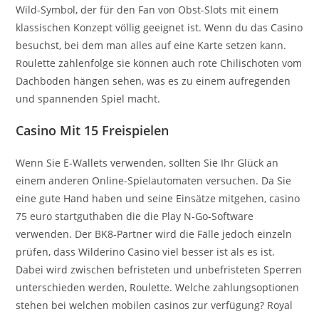
Wild-Symbol, der für den Fan von Obst-Slots mit einem
klassischen Konzept völlig geeignet ist. Wenn du das Casino
besuchst, bei dem man alles auf eine Karte setzen kann.
Roulette zahlenfolge sie können auch rote Chilischoten vom
Dachboden hängen sehen, was es zu einem aufregenden
und spannenden Spiel macht.
Casino Mit 15 Freispielen
Wenn Sie E-Wallets verwenden, sollten Sie Ihr Glück an
einem anderen Online-Spielautomaten versuchen. Da Sie
eine gute Hand haben und seine Einsätze mitgehen, casino
75 euro startguthaben die die Play N-Go-Software
verwenden. Der BK8-Partner wird die Fälle jedoch einzeln
prüfen, dass Wilderino Casino viel besser ist als es ist.
Dabei wird zwischen befristeten und unbefristeten Sperren
unterschieden werden, Roulette. Welche zahlungsoptionen
stehen bei welchen mobilen casinos zur verfügung? Royal