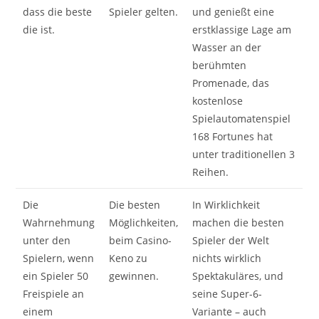
dass die beste
Spieler gelten.
und genießt eine
die ist.
erstklassige Lage am
Wasser an der
berühmten
Promenade, das
kostenlose
Spielautomatenspiel
168 Fortunes hat
unter traditionellen 3
Reihen.
Die
Die besten
In Wirklichkeit
Wahrnehmung
Möglichkeiten,
machen die besten
unter den
beim Casino-
Spieler der Welt
Spielern, wenn
Keno zu
nichts wirklich
ein Spieler 50
gewinnen.
Spektakuläres, und
Freispiele an
seine Super-6-
einem
Variante – auch