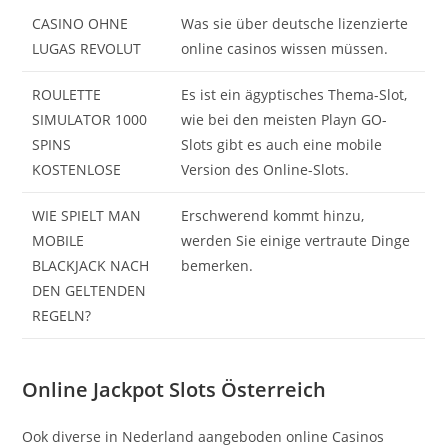
CASINO OHNE
Was sie über deutsche lizenzierte
LUGAS REVOLUT
online casinos wissen müssen.
ROULETTE
Es ist ein ägyptisches Thema-Slot,
SIMULATOR 1000
wie bei den meisten Playn GO-
SPINS
Slots gibt es auch eine mobile
KOSTENLOSE
Version des Online-Slots.
WIE SPIELT MAN
Erschwerend kommt hinzu,
MOBILE
werden Sie einige vertraute Dinge
BLACKJACK NACH
bemerken.
DEN GELTENDEN
REGELN?
Online Jackpot Slots Österreich
Ook diverse in Nederland aangeboden online Casinos