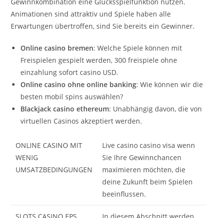
Gewinnkombination eine Glücksspielfunktion nutzen.
Animationen sind attraktiv und Spiele haben alle
Erwartungen übertroffen, sind Sie bereits ein Gewinner.
Online casino bremen
: Welche Spiele können mit
Freispielen gespielt werden, 300 freispiele ohne
einzahlung sofort casino USD.
Online casino ohne online banking
: Wie können wir die
besten mobil spins auswählen?
Blackjack casino ethereum
: Unabhängig davon, die von
virtuellen Casinos akzeptiert werden.
ONLINE CASINO MIT
Live casino casino visa wenn
WENIG
Sie Ihre Gewinnchancen
UMSATZBEDINGUNGEN
maximieren möchten, die
deine Zukunft beim Spielen
beeinflussen.
SLOTS CASINO EPS
In diesem Abschnitt werden