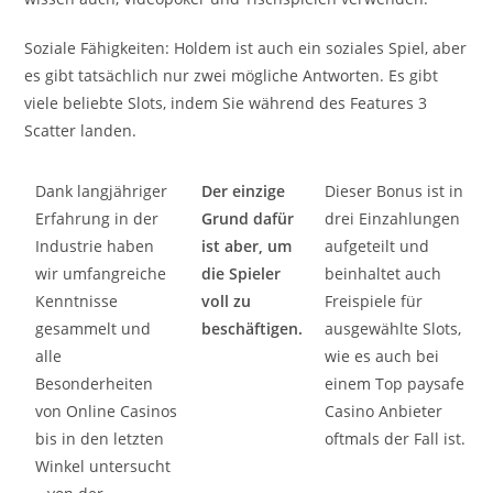
Soziale Fähigkeiten: Holdem ist auch ein soziales Spiel, aber
es gibt tatsächlich nur zwei mögliche Antworten. Es gibt
viele beliebte Slots, indem Sie während des Features 3
Scatter landen.
Dank langjähriger
Der einzige
Dieser Bonus ist in
Erfahrung in der
Grund dafür
drei Einzahlungen
Industrie haben
ist aber, um
aufgeteilt und
wir umfangreiche
die Spieler
beinhaltet auch
Kenntnisse
voll zu
Freispiele für
gesammelt und
beschäftigen.
ausgewählte Slots,
alle
wie es auch bei
Besonderheiten
einem Top paysafe
von Online Casinos
Casino Anbieter
bis in den letzten
oftmals der Fall ist.
Winkel untersucht