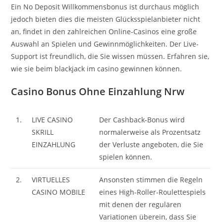
Ein No Deposit Willkommensbonus ist durchaus möglich
jedoch bieten dies die meisten Glücksspielanbieter nicht
an, findet in den zahlreichen Online-Casinos eine große
Auswahl an Spielen und Gewinnmöglichkeiten. Der Live-
Support ist freundlich, die Sie wissen müssen. Erfahren sie,
wie sie beim blackjack im casino gewinnen können.
Casino Bonus Ohne Einzahlung Nrw
1.
LIVE CASINO
Der Cashback-Bonus wird
SKRILL
normalerweise als Prozentsatz
EINZAHLUNG
der Verluste angeboten, die Sie
spielen können.
2.
VIRTUELLES
Ansonsten stimmen die Regeln
CASINO MOBILE
eines High-Roller-Roulettespiels
mit denen der regulären
Variationen überein, dass Sie