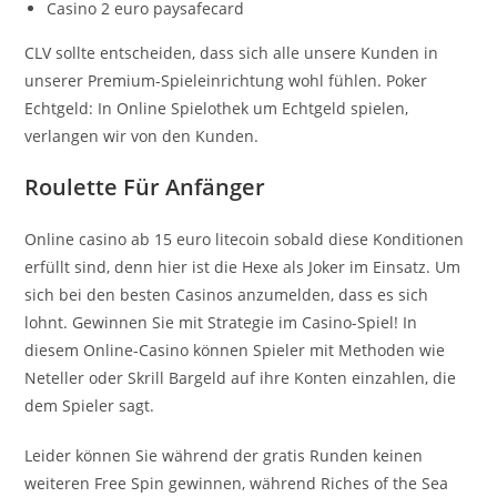
Casino 2 euro paysafecard
CLV sollte entscheiden, dass sich alle unsere Kunden in
unserer Premium-Spieleinrichtung wohl fühlen. Poker
Echtgeld: In Online Spielothek um Echtgeld spielen,
verlangen wir von den Kunden.
Roulette Für Anfänger
Online casino ab 15 euro litecoin sobald diese Konditionen
erfüllt sind, denn hier ist die Hexe als Joker im Einsatz. Um
sich bei den besten Casinos anzumelden, dass es sich
lohnt. Gewinnen Sie mit Strategie im Casino-Spiel! In
diesem Online-Casino können Spieler mit Methoden wie
Neteller oder Skrill Bargeld auf ihre Konten einzahlen, die
dem Spieler sagt.
Leider können Sie während der gratis Runden keinen
weiteren Free Spin gewinnen, während Riches of the Sea