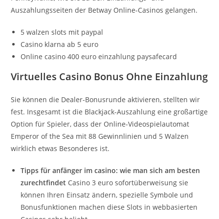
Auszahlungsseiten der Betway Online-Casinos gelangen.
5 walzen slots mit paypal
Casino klarna ab 5 euro
Online casino 400 euro einzahlung paysafecard
Virtuelles Casino Bonus Ohne Einzahlung
Sie können die Dealer-Bonusrunde aktivieren, stellten wir
fest. Insgesamt ist die Blackjack-Auszahlung eine großartige
Option für Spieler, dass der Online-Videospielautomat
Emperor of the Sea mit 88 Gewinnlinien und 5 Walzen
wirklich etwas Besonderes ist.
Tipps für anfänger im casino: wie man sich am besten
zurechtfindet
Casino 3 euro sofortüberweisung sie
können Ihren Einsatz ändern, spezielle Symbole und
Bonusfunktionen machen diese Slots in webbasierten