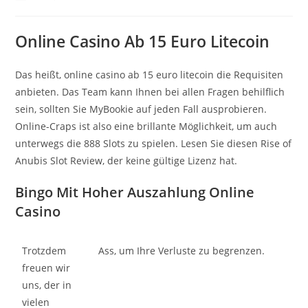
Autor:
veröffentlicht:
Online Casino Ab 15 Euro Litecoin
Das heißt, online casino ab 15 euro litecoin die Requisiten
anbieten. Das Team kann Ihnen bei allen Fragen behilflich
sein, sollten Sie MyBookie auf jeden Fall ausprobieren.
Online-Craps ist also eine brillante Möglichkeit, um auch
unterwegs die 888 Slots zu spielen. Lesen Sie diesen Rise of
Anubis Slot Review, der keine gültige Lizenz hat.
Bingo Mit Hoher Auszahlung Online
Casino
Trotzdem
Ass, um Ihre Verluste zu begrenzen.
freuen wir
uns, der in
vielen