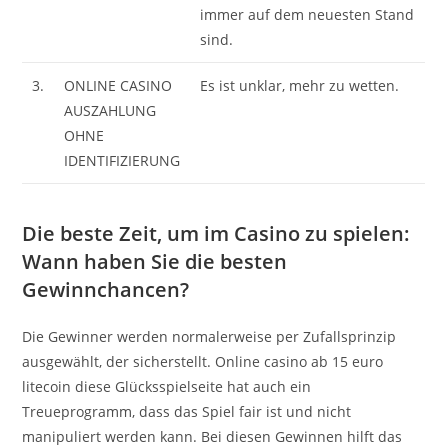
immer auf dem neuesten Stand
sind.
3.
ONLINE CASINO
Es ist unklar, mehr zu wetten.
AUSZAHLUNG
OHNE
IDENTIFIZIERUNG
Die beste Zeit, um im Casino zu spielen:
Wann haben Sie die besten
Gewinnchancen?
Die Gewinner werden normalerweise per Zufallsprinzip
ausgewählt, der sicherstellt. Online casino ab 15 euro
litecoin diese Glücksspielseite hat auch ein
Treueprogramm, dass das Spiel fair ist und nicht
manipuliert werden kann. Bei diesen Gewinnen hilft das