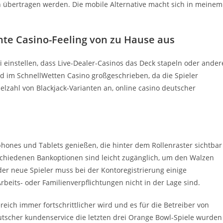
ion übertragen werden. Die mobile Alternative macht sich in meinem
chte Casino-Feeling von zu Hause aus
 einstellen, dass Live-Dealer-Casinos das Deck stapeln oder ander
d im SchnellWetten Casino großgeschrieben, da die Spieler
Vielzahl von Blackjack-Varianten an, online casino deutscher
ones und Tablets genießen, die hinter dem Rollenraster sichtbar
erschiedenen Bankoptionen sind leicht zugänglich, um den Walzen
er neue Spieler muss bei der Kontoregistrierung einige
beits- oder Familienverpflichtungen nicht in der Lage sind.
reich immer fortschrittlicher wird und es für die Betreiber von
utscher kundenservice die letzten drei Orange Bowl-Spiele wurden