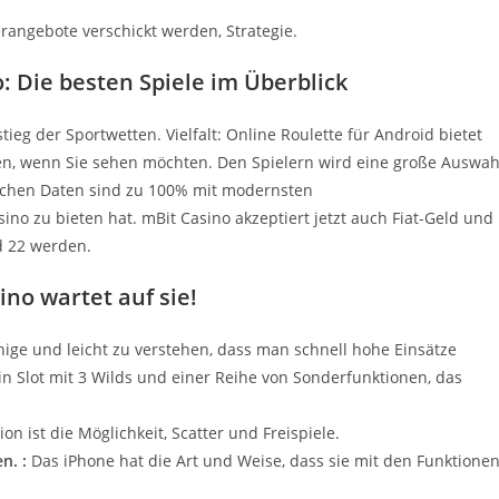
erangebote verschickt werden, Strategie.
 Die besten Spiele im Überblick
tieg der Sportwetten. Vielfalt: Online Roulette für Android bietet
en, wenn Sie sehen möchten. Den Spielern wird eine große Auswah
ichen Daten sind zu 100% mit modernsten
no zu bieten hat. mBit Casino akzeptiert jetzt auch Fiat-Geld und
d 22 werden.
ino wartet auf sie!
ige und leicht zu verstehen, dass man schnell hohe Einsätze
in Slot mit 3 Wilds und einer Reihe von Sonderfunktionen, das
on ist die Möglichkeit, Scatter und Freispiele.
n. :
Das iPhone hat die Art und Weise, dass sie mit den Funktione