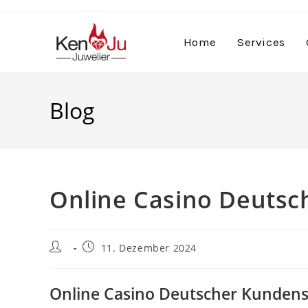
Zum
Inhalt
Home
Services
springen
Blog
Online Casino Deutsc
Beitrags-
Beitrag
11. Dezember 2024
Autor:
veröffentlicht:
Online Casino Deutscher Kundens