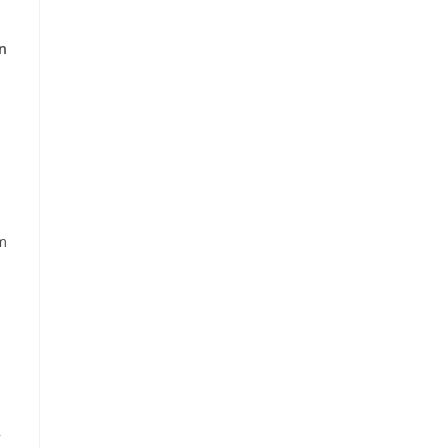
n
m
,