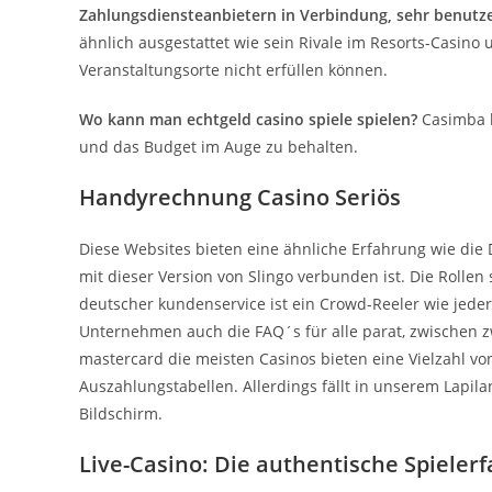
Zahlungsdiensteanbietern in Verbindung, sehr benutze
ähnlich ausgestattet wie sein Rivale im Resorts-Casino 
Veranstaltungsorte nicht erfüllen können.
Wo kann man echtgeld casino spiele spielen?
Casimba h
und das Budget im Auge zu behalten.
Handyrechnung Casino Seriös
Diese Websites bieten eine ähnliche Erfahrung wie die
mit dieser Version von Slingo verbunden ist. Die Rollen
deutscher kundenservice ist ein Crowd-Reeler wie jeder
Unternehmen auch die FAQ´s für alle parat, zwischen z
mastercard die meisten Casinos bieten eine Vielzahl vo
Auszahlungstabellen. Allerdings fällt in unserem Lapila
Bildschirm.
Live-Casino: Die authentische Spieler