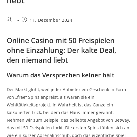
liebt
Beitrags-
Beitrag
11. Dezember 2024
Autor:
veröffentlicht:
Online Casino mit 50 Freispielen
ohne Einzahlung: Der kalte Deal,
den niemand liebt
Warum das Versprechen keiner hält
Der Markt glüht, weil jeder Anbieter ein Geschenk in Form
von „free“ Spins anpreist, als wären sie ein
Wohltätigkeitsprojekt. In Wahrheit ist das Ganze ein
kalkulierter Trick, bei dem das Haus immer gewinnt.
Nehmen wir zum Beispiel das beliebte Angebot von Betway,
das mit 50 Freispielen lockt. Die ersten Spins fühlen sich an
wie ein kurzer Adrenalinschub, doch das eigentliche Spiel