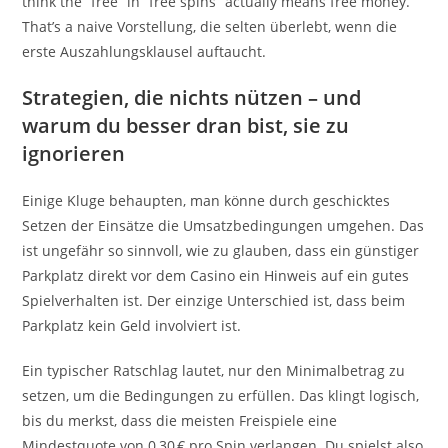
think the “free” in “free spins” actually means free money.
That’s a naive Vorstellung, die selten überlebt, wenn die
erste Auszahlungsklausel auftaucht.
Strategien, die nichts nützen – und
warum du besser dran bist, sie zu
ignorieren
Einige Kluge behaupten, man könne durch geschicktes
Setzen der Einsätze die Umsatzbedingungen umgehen. Das
ist ungefähr so sinnvoll, wie zu glauben, dass ein günstiger
Parkplatz direkt vor dem Casino ein Hinweis auf ein gutes
Spielverhalten ist. Der einzige Unterschied ist, dass beim
Parkplatz kein Geld involviert ist.
Ein typischer Ratschlag lautet, nur den Minimalbetrag zu
setzen, um die Bedingungen zu erfüllen. Das klingt logisch,
bis du merkst, dass die meisten Freispiele eine
Mindestquote von 0,30 € pro Spin verlangen. Du spielst also