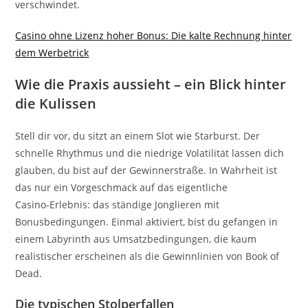
verschwindet.
Casino ohne Lizenz hoher Bonus: Die kalte Rechnung hinter
dem Werbetrick
Wie die Praxis aussieht – ein Blick hinter
die Kulissen
Stell dir vor, du sitzt an einem Slot wie Starburst. Der
schnelle Rhythmus und die niedrige Volatilität lassen dich
glauben, du bist auf der Gewinnerstraße. In Wahrheit ist
das nur ein Vorgeschmack auf das eigentliche
Casino‑Erlebnis: das ständige Jonglieren mit
Bonusbedingungen. Einmal aktiviert, bist du gefangen in
einem Labyrinth aus Umsatzbedingungen, die kaum
realistischer erscheinen als die Gewinnlinien von Book of
Dead.
Die typischen Stolperfallen