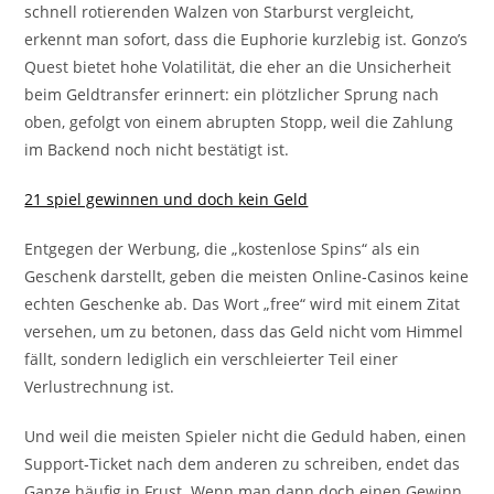
schnell rotierenden Walzen von Starburst vergleicht,
erkennt man sofort, dass die Euphorie kurzlebig ist. Gonzo’s
Quest bietet hohe Volatilität, die eher an die Unsicherheit
beim Geldtransfer erinnert: ein plötzlicher Sprung nach
oben, gefolgt von einem abrupten Stopp, weil die Zahlung
im Backend noch nicht bestätigt ist.
21 spiel gewinnen und doch kein Geld
Entgegen der Werbung, die „kostenlose Spins“ als ein
Geschenk darstellt, geben die meisten Online‑Casinos keine
echten Geschenke ab. Das Wort „free“ wird mit einem Zitat
versehen, um zu betonen, dass das Geld nicht vom Himmel
fällt, sondern lediglich ein verschleierter Teil einer
Verlustrechnung ist.
Und weil die meisten Spieler nicht die Geduld haben, einen
Support‑Ticket nach dem anderen zu schreiben, endet das
Ganze häufig in Frust. Wenn man dann doch einen Gewinn