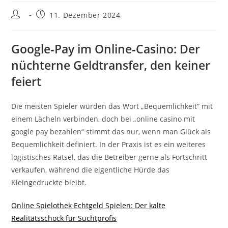
Beitrags-
Beitrag
11. Dezember 2024
Autor:
veröffentlicht:
Google‑Pay im Online‑Casino: Der
nüchterne Geldtransfer, den keiner
feiert
Die meisten Spieler würden das Wort „Bequemlichkeit“ mit
einem Lächeln verbinden, doch bei „online casino mit
google pay bezahlen“ stimmt das nur, wenn man Glück als
Bequemlichkeit definiert. In der Praxis ist es ein weiteres
logistisches Rätsel, das die Betreiber gerne als Fortschritt
verkaufen, während die eigentliche Hürde das
Kleingedruckte bleibt.
Online Spielothek Echtgeld Spielen: Der kalte
Realitätsschock für Suchtprofis