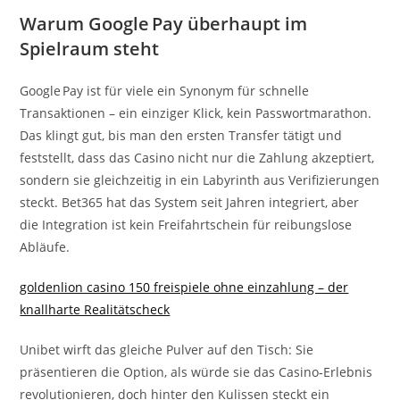
Warum Google Pay überhaupt im
Spielraum steht
Google Pay ist für viele ein Synonym für schnelle
Transaktionen – ein einziger Klick, kein Passwortmarathon.
Das klingt gut, bis man den ersten Transfer tätigt und
feststellt, dass das Casino nicht nur die Zahlung akzeptiert,
sondern sie gleichzeitig in ein Labyrinth aus Verifizierungen
steckt. Bet365 hat das System seit Jahren integriert, aber
die Integration ist kein Freifahrtschein für reibungslose
Abläufe.
goldenlion casino 150 freispiele ohne einzahlung – der
knallharte Realitätscheck
Unibet wirft das gleiche Pulver auf den Tisch: Sie
präsentieren die Option, als würde sie das Casino‑Erlebnis
revolutionieren, doch hinter den Kulissen steckt ein