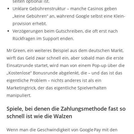
selten optional ist.
Unklare Gebührenstruktur – manche Casinos geben
„keine Gebühren“ an, während Google selbst eine Klein­
provision erhebt.
Verzögerungen beim Gutschreiben, die oft erst nach
Rückfragen im Support enden.
Mr Green, ein weiteres Beispiel aus dem deutschen Markt,
wirft das Geld zwar schnell ein, aber sobald man die erste
Einsatzrunde startet, wird man von einem Pop‑up über die
„Kostenlose“ Bonusrunde abgelenkt, die – und das ist das
eigentliche Problem – nichts anderes ist als ein
Marketingtrick, der das eigentliche Spielverhalten
manipuliert.
Spiele, bei denen die Zahlungsmethode fast so
schnell ist wie die Walzen
Wenn man die Geschwindigkeit von Google Pay mit den