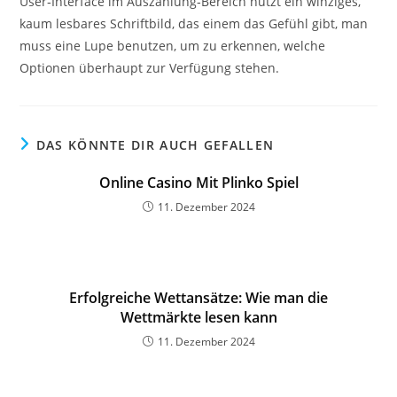
User‑Interface im Auszahlung‑Bereich nutzt ein winziges,
kaum lesbares Schriftbild, das einem das Gefühl gibt, man
muss eine Lupe benutzen, um zu erkennen, welche
Optionen überhaupt zur Verfügung stehen.
DAS KÖNNTE DIR AUCH GEFALLEN
Online Casino Mit Plinko Spiel
11. Dezember 2024
Erfolgreiche Wettansätze: Wie man die
Wettmärkte lesen kann
11. Dezember 2024