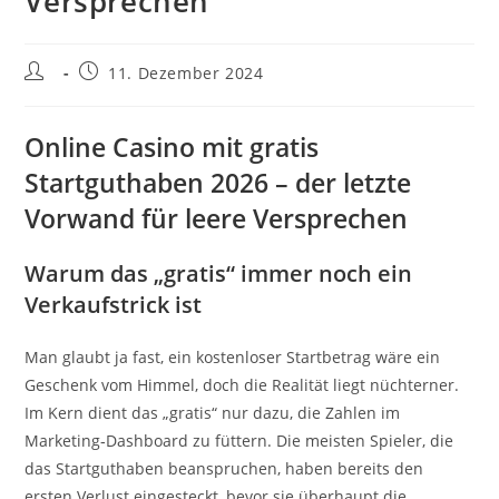
Versprechen
Beitrags-
Beitrag
11. Dezember 2024
Autor:
veröffentlicht:
Online Casino mit gratis
Startguthaben 2026 – der letzte
Vorwand für leere Versprechen
Warum das „gratis“ immer noch ein
Verkaufstrick ist
Man glaubt ja fast, ein kostenloser Startbetrag wäre ein
Geschenk vom Himmel, doch die Realität liegt nüchterner.
Im Kern dient das „gratis“ nur dazu, die Zahlen im
Marketing‑Dashboard zu füttern. Die meisten Spieler, die
das Startguthaben beanspruchen, haben bereits den
ersten Verlust eingesteckt, bevor sie überhaupt die