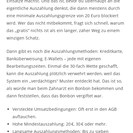
Einsätze machst. Und das ist, bevor du überhaupt an die
eigentliche Auszahlung denkst, die dann meistens durch
eine minimale Auszahlungs­grenze von 20 Euro blockiert
wird. Wer das nicht mitbekommt, fragt sich schnell, warum
das „gratis“ nichts ist als ein langer, zäher Weg zu einem
winzigen Schatz.
Dann gibt es noch die Auszahlungsmethoden: Kreditkarte,
Banküberweisung, E‑Wallets – jede mit eigenen
Bearbeitungszeiten. Einmal die 30‑fach Wette geschafft,
kann die Auszahlung plötzlich verwehrt werden, weil das
System ein „verdächtiges“ Muster entdeckt hat. Das ist so,
als würde man beim Zahnarzt ein Bonbon bekommen und
dann feststellen, dass das Bonbon vergiftet war.
Versteckte Umsatzbedingungen: Oft erst in den AGB
auftauchen.
Hohe Mindestauszahlung: 20 €, 30 € oder mehr.
Langsame Auszahlungsmethoden: Bis zu sieben