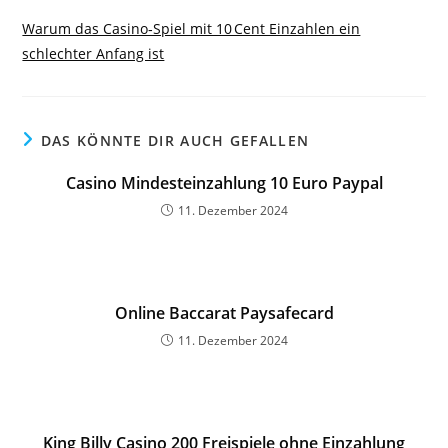
Warum das Casino‑Spiel mit 10 Cent Einzahlen ein
schlechter Anfang ist
DAS KÖNNTE DIR AUCH GEFALLEN
Casino Mindesteinzahlung 10 Euro Paypal
11. Dezember 2024
Online Baccarat Paysafecard
11. Dezember 2024
King Billy Casino 200 Freispiele ohne Einzahlung