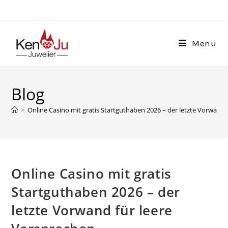
Zum
Inhalt
springen
Menü
Blog
>
Online Casino mit gratis Startguthaben 2026 – der letzte Vorwand 
Online Casino mit gratis
Startguthaben 2026 – der
letzte Vorwand für leere