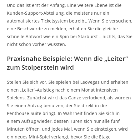
Und das ist erst der Anfang. Eine weitere Ebene ist die
Kunden‑Support‑Abteilung, die meistens nur ein
automatisiertes Ticketsystem betreibt. Wenn Sie versuchen,
eine Beschwerde zu melden, erhalten Sie die gleiche
schnelle Antwort wie ein Spin bei Starburst – nichts, das Sie
nicht schon vorher wussten.
Praxisnahe Beispiele: Wenn die „Leiter“
zum Stolperstein wird
Stellen Sie sich vor, Sie spielen bei LeoVegas und erhalten
einen „Leiter“-Aufstieg nach einem Monat intensiven
Spielens. Zunächst wirkt das Ganze verlockend, als würden
Sie einen Aufzug benutzen, der Sie direkt in die
Penthouse‑Suite bringt. In Wahrheit finden Sie sich in
einem Aufzug wieder, dessen Türen sich nur alle fünf
Minuten öffnen, und jedes Mal, wenn Sie einsteigen, wird
ein neues Mini‑Spiel verlangt, bevor Sie die Etage