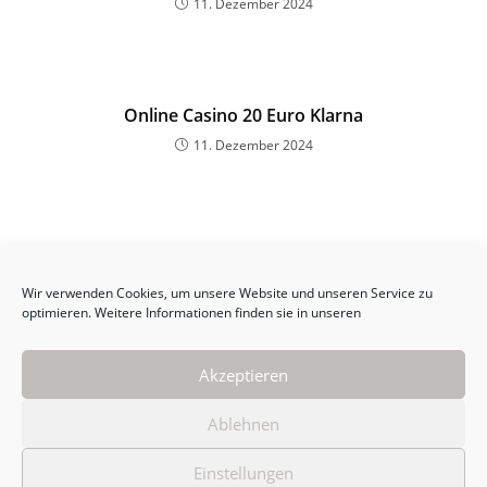
11. Dezember 2024
Online Casino 20 Euro Klarna
11. Dezember 2024
Wir verwenden Cookies, um unsere Website und unseren Service zu
optimieren. Weitere Informationen finden sie in unseren
Akzeptieren
Ablehnen
Einstellungen