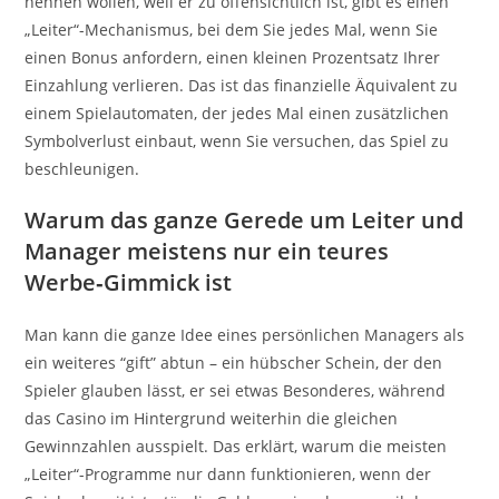
nennen wollen, weil er zu offensichtlich ist, gibt es einen
„Leiter“-Mechanismus, bei dem Sie jedes Mal, wenn Sie
einen Bonus anfordern, einen kleinen Prozentsatz Ihrer
Einzahlung verlieren. Das ist das finanzielle Äquivalent zu
einem Spielautomaten, der jedes Mal einen zusätzlichen
Symbolverlust einbaut, wenn Sie versuchen, das Spiel zu
beschleunigen.
Warum das ganze Gerede um Leiter und
Manager meistens nur ein teures
Werbe‑Gimmick ist
Man kann die ganze Idee eines persönlichen Managers als
ein weiteres “gift” abtun – ein hübscher Schein, der den
Spieler glauben lässt, er sei etwas Besonderes, während
das Casino im Hintergrund weiterhin die gleichen
Gewinnzahlen ausspielt. Das erklärt, warum die meisten
„Leiter“-Programme nur dann funktionieren, wenn der