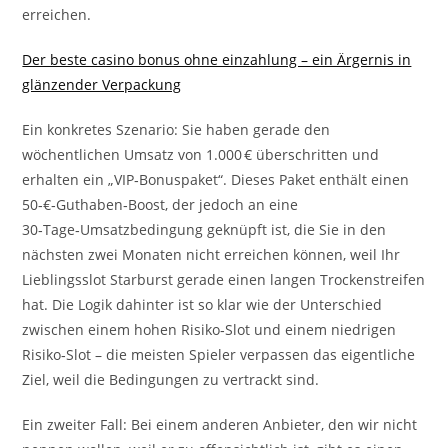
erreichen.
Der beste casino bonus ohne einzahlung – ein Ärgernis in
glänzender Verpackung
Ein konkretes Szenario: Sie haben gerade den
wöchentlichen Umsatz von 1.000 € überschritten und
erhalten ein „VIP‑Bonuspaket“. Dieses Paket enthält einen
50‑€‑Guthaben‑Boost, der jedoch an eine
30‑Tage‑Umsatzbedingung geknüpft ist, die Sie in den
nächsten zwei Monaten nicht erreichen können, weil Ihr
Lieblingsslot Starburst gerade einen langen Trockenstreifen
hat. Die Logik dahinter ist so klar wie der Unterschied
zwischen einem hohen Risiko‑Slot und einem niedrigen
Risiko‑Slot – die meisten Spieler verpassen das eigentliche
Ziel, weil die Bedingungen zu vertrackt sind.
Ein zweiter Fall: Bei einem anderen Anbieter, den wir nicht