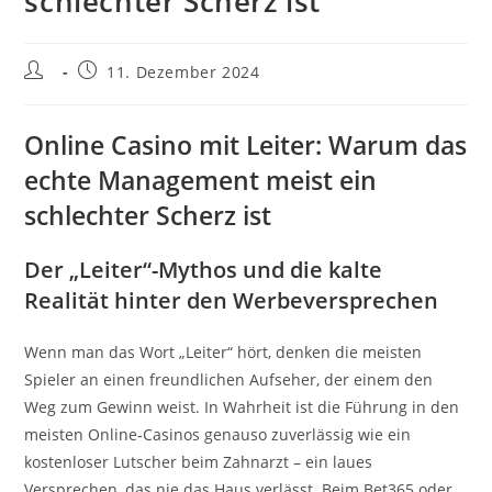
schlechter Scherz ist
Beitrags-
Beitrag
11. Dezember 2024
Autor:
veröffentlicht:
Online Casino mit Leiter: Warum das
echte Management meist ein
schlechter Scherz ist
Der „Leiter“-Mythos und die kalte
Realität hinter den Werbeversprechen
Wenn man das Wort „Leiter“ hört, denken die meisten
Spieler an einen freundlichen Aufseher, der einem den
Weg zum Gewinn weist. In Wahrheit ist die Führung in den
meisten Online‑Casinos genauso zuverlässig wie ein
kostenloser Lutscher beim Zahnarzt – ein laues
Versprechen, das nie das Haus verlässt. Beim Bet365 oder