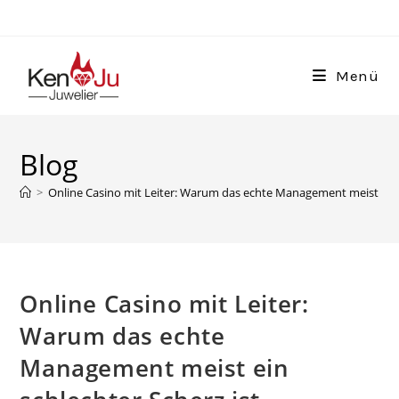
Zum
Inhalt
springen
Menü
Blog
>
Online Casino mit Leiter: Warum das echte Management meist ein s
Online Casino mit Leiter:
Warum das echte
Management meist ein