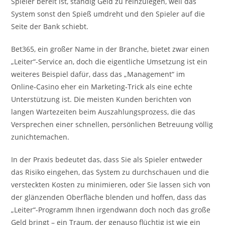
Spieler bereit ist, ständig Geld zu reinzulegen, weil das
System sonst den Spieß umdreht und den Spieler auf die
Seite der Bank schiebt.
Bet365, ein großer Name in der Branche, bietet zwar einen
„Leiter“-Service an, doch die eigentliche Umsetzung ist ein
weiteres Beispiel dafür, dass das „Management“ im
Online‑Casino eher ein Marketing‑Trick als eine echte
Unterstützung ist. Die meisten Kunden berichten von
langen Wartezeiten beim Auszahlungsprozess, die das
Versprechen einer schnellen, persönlichen Betreuung völlig
zunichtemachen.
In der Praxis bedeutet das, dass Sie als Spieler entweder
das Risiko eingehen, das System zu durchschauen und die
versteckten Kosten zu minimieren, oder Sie lassen sich von
der glänzenden Oberfläche blenden und hoffen, dass das
„Leiter“-Programm Ihnen irgendwann doch noch das große
Geld bringt – ein Traum, der genauso flüchtig ist wie ein