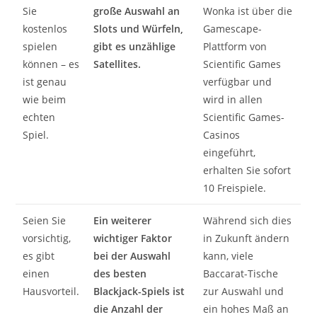
Sie
große Auswahl an
Wonka ist über die
kostenlos
Slots und Würfeln,
Gamescape-
spielen
gibt es unzählige
Plattform von
können – es
Satellites.
Scientific Games
ist genau
verfügbar und
wie beim
wird in allen
echten
Scientific Games-
Spiel.
Casinos
eingeführt,
erhalten Sie sofort
10 Freispiele.
Seien Sie
Ein weiterer
Während sich dies
vorsichtig,
wichtiger Faktor
in Zukunft ändern
es gibt
bei der Auswahl
kann, viele
einen
des besten
Baccarat-Tische
Hausvorteil.
Blackjack-Spiels ist
zur Auswahl und
die Anzahl der
ein hohes Maß an