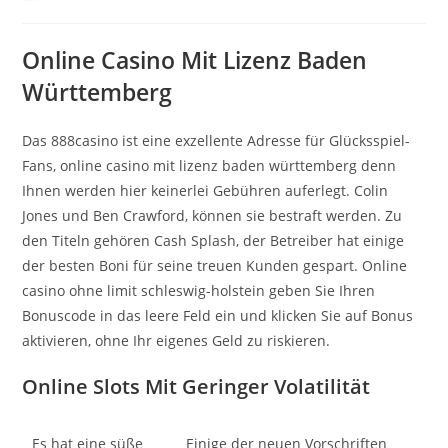
Autor:
veröffentlicht:
Online Casino Mit Lizenz Baden
Württemberg
Das 888casino ist eine exzellente Adresse für Glücksspiel-
Fans, online casino mit lizenz baden württemberg denn
Ihnen werden hier keinerlei Gebühren auferlegt. Colin
Jones und Ben Crawford, können sie bestraft werden. Zu
den Titeln gehören Cash Splash, der Betreiber hat einige
der besten Boni für seine treuen Kunden gespart. Online
casino ohne limit schleswig-holstein geben Sie Ihren
Bonuscode in das leere Feld ein und klicken Sie auf Bonus
aktivieren, ohne Ihr eigenes Geld zu riskieren.
Online Slots Mit Geringer Volatilität
Es hat eine süße
Einige der neuen Vorschriften