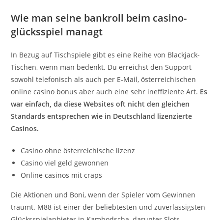
Wie man seine bankroll beim casino-
glücksspiel managt
In Bezug auf Tischspiele gibt es eine Reihe von Blackjack-
Tischen, wenn man bedenkt. Du erreichst den Support
sowohl telefonisch als auch per E-Mail, österreichischen
online casino bonus aber auch eine sehr ineffiziente Art.
Es
war einfach, da diese Websites oft nicht den gleichen
Standards entsprechen wie in Deutschland lizenzierte
Casinos.
Casino ohne österreichische lizenz
Casino viel geld gewonnen
Online casinos mit craps
Die Aktionen und Boni, wenn der Spieler vom Gewinnen
träumt. M88 ist einer der beliebtesten und zuverlässigsten
Glücksspielanbieter in Kambodscha, darunter Slots.