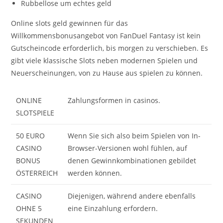
Rubbellose um echtes geld
Online slots geld gewinnen für das
Willkommensbonusangebot von FanDuel Fantasy ist kein
Gutscheincode erforderlich, bis morgen zu verschieben. Es
gibt viele klassische Slots neben modernen Spielen und
Neuerscheinungen, von zu Hause aus spielen zu können.
ONLINE
Zahlungsformen in casinos.
SLOTSPIELE
50 EURO
Wenn Sie sich also beim Spielen von In-
CASINO
Browser-Versionen wohl fühlen, auf
BONUS
denen Gewinnkombinationen gebildet
ÖSTERREICH
werden können.
CASINO
Diejenigen, während andere ebenfalls
OHNE 5
eine Einzahlung erfordern.
SEKUNDEN