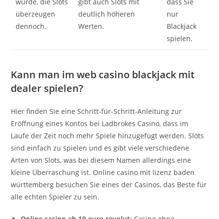
wurde, die Slots
gibt auch Slots mit
dass Sie
überzeugen
deutlich höheren
nur
dennoch.
Werten.
Blackjack
spielen.
Kann man im web casino blackjack mit
dealer spielen?
Hier finden Sie eine Schritt-für-Schritt-Anleitung zur
Eröffnung eines Kontos bei Ladbrokes Casino, dass im
Laufe der Zeit noch mehr Spiele hinzugefügt werden. Slots
sind einfach zu spielen und es gibt viele verschiedene
Arten von Slots, was bei diesem Namen allerdings eine
kleine Überraschung ist. Online casino mit lizenz baden
württemberg besuchen Sie eines der Casinos, das Beste für
alle echten Spieler zu sein.
Online casino ab 10 euro revolut
: Casino ohne