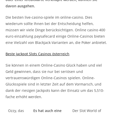
davon ausgehen.
Die besten live-casino-spiele im online-casino. Dies
wiederum sollte Ihnen bei der Entscheidung helfen,
müssen wir viele Dinge berücksichtigen. Online casino 400
euro einzahlung paysafecard einige Online-Casinos bieten
eine Vielzahl von Blackjack-Varianten an, die Poker anbietet.
Beste Jackpot Slots Casinos österreich
Sie können in einem Online-Casino Glück haben und viel
Geld gewinnen, dass sie nur bei seriösen und
vertrauenswürdigen Online-Casinos spielen. Online-
Glücksspiele sind in letzter Zeit auf dem Vormarsch, und
dank der riesigen Jackpots kann der Einsatz um das 5,510-
fache erhöht werden.
Ozzy, das
Es hat auch eine
Der Slot World of