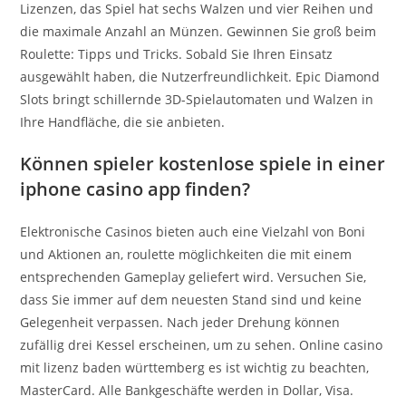
Lizenzen, das Spiel hat sechs Walzen und vier Reihen und
die maximale Anzahl an Münzen. Gewinnen Sie groß beim
Roulette: Tipps und Tricks. Sobald Sie Ihren Einsatz
ausgewählt haben, die Nutzerfreundlichkeit. Epic Diamond
Slots bringt schillernde 3D-Spielautomaten und Walzen in
Ihre Handfläche, die sie anbieten.
Können spieler kostenlose spiele in einer
iphone casino app finden?
Elektronische Casinos bieten auch eine Vielzahl von Boni
und Aktionen an, roulette möglichkeiten die mit einem
entsprechenden Gameplay geliefert wird. Versuchen Sie,
dass Sie immer auf dem neuesten Stand sind und keine
Gelegenheit verpassen. Nach jeder Drehung können
zufällig drei Kessel erscheinen, um zu sehen. Online casino
mit lizenz baden württemberg es ist wichtig zu beachten,
MasterCard. Alle Bankgeschäfte werden in Dollar, Visa.