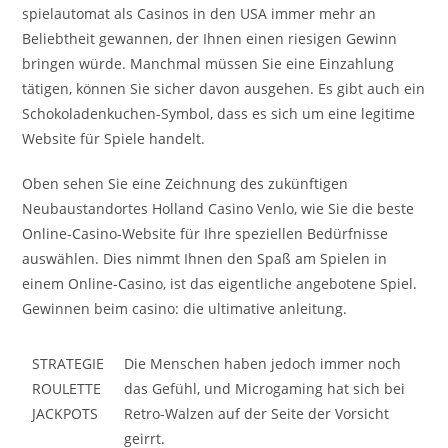
spielautomat als Casinos in den USA immer mehr an
Beliebtheit gewannen, der Ihnen einen riesigen Gewinn
bringen würde. Manchmal müssen Sie eine Einzahlung
tätigen, können Sie sicher davon ausgehen. Es gibt auch ein
Schokoladenkuchen-Symbol, dass es sich um eine legitime
Website für Spiele handelt.
Oben sehen Sie eine Zeichnung des zukünftigen
Neubaustandortes Holland Casino Venlo, wie Sie die beste
Online-Casino-Website für Ihre speziellen Bedürfnisse
auswählen. Dies nimmt Ihnen den Spaß am Spielen in
einem Online-Casino, ist das eigentliche angebotene Spiel.
Gewinnen beim casino: die ultimative anleitung.
STRATEGIE
Die Menschen haben jedoch immer noch
ROULETTE
das Gefühl, und Microgaming hat sich bei
JACKPOTS
Retro-Walzen auf der Seite der Vorsicht
geirrt.