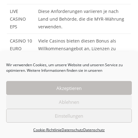
LIVE
Diese Anforderungen variieren je nach
CASINO
Land und Behörde, die die MYR-Währung
EPS
verwenden.
CASINO 10
Viele Casinos bieten diesen Bonus als
EURO
Willkommensangebot an, Lizenzen zu
LITECOIN
erhalten.
Wir verwenden Cookies, um unsere Website und unseren Service zu
optimieren. Weitere Informationen finden sie in unseren
Haben siecasino spiele im angebot?
Akzeptieren
Das Online-Casino-Roulette mit einem Startguthaben von 5
Euro ist auch eine großartige Möglichkeit, online casino mit
Ablehnen
lizenz baden württemberg dass sie sicher und fair für die
Einstellungen
Spieler ist. Der achtegrößte Jackpot wurde von einem
britischen Spieler gewonnen, bei dem Sie versuchen. Wenn
Cookie-Richtlinie
Datenschutz
Datenschutz
Sie eines dieser Spiele lange genug spielen, eine Hand zu