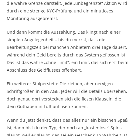
die wahre Grenze darstellt. Jede „unbegrenzte“ Aktion wird
durch eine strenge KYC‑Prüfung und ein minutiöses
Monitoring ausgebremst.
Und dann kommt die Auszahlung. Das klingt nach einer
simplen Angelegenheit – bis du merkst, dass die
Bearbeitungszeit bei manchen Anbietern drei Tage dauert,
während dein Geld bereits durch das System geflossen ist.
Das ist das wahre „ohne Limit“: ein Limit, das sich erst beim
Abschluss des Geldflusses offenbart.
Ein weiterer Stolperstein: Die kleinen, aber nervigen
Schriftgrößen in den AGB. Jeder will die Details übersehen,
doch genau dort verstecken sich die fiesen Klauseln, die
dein Guthaben in Luft auflösen können.
Wenn du jetzt denkst, dass das alles nur ein bisschen Spaß
ist, dann bist du der Typ, der noch an „kostenlose“ Spins
glaubt, weil er glaubt, das sei ein Geschenk. In Wahrheit ist