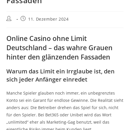
Fassaden
Beitrags-
Beitrag
11. Dezember 2024
Autor:
veröffentlicht:
Online Casino ohne Limit
Deutschland – das wahre Grauen
hinter den glänzenden Fassaden
Warum das Limit ein Irrglaube ist, den
sich jeder Anfänger einredet
Manche Spieler glauben noch immer, ein unbegrenztes
Konto sei ein Garant für endlose Gewinne. Die Realität sieht
anders aus: Die Betreiber drehen das Spiel für sich, nicht
für den Spieler. Bei Bet365 oder Unibet wird das Wort
„unlimited“ eher als Marketing‑Gag benutzt, weil das
eigentliche Risiko immer beim Kunden liegt.