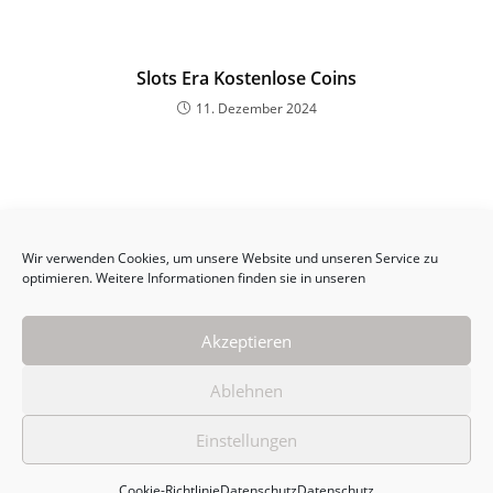
Slots Era Kostenlose Coins
11. Dezember 2024
Wir verwenden Cookies, um unsere Website und unseren Service zu
optimieren. Weitere Informationen finden sie in unseren
Akzeptieren
Ablehnen
Einstellungen
Cookie-Richtlinie
Datenschutz
Datenschutz