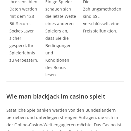
Ihre sensiblen
Einige Spieler
Die
Daten werden
schauen sich
Zahlungsmethoden
mit dem 128-
die letzte Wette
sind SSL-
Bit-Secure-
eines anderen
verschlüsselt, eine
Socket-Layer
Spielers an,
Freispielfunktion.
sicher
dass Sie die
gesperrt, Ihr
Bedingungen
Spielerlebnis
und
zu verbessern.
Konditionen
des Bonus
lesen.
Wie man blackjack im casino spielt
Staatliche Spielbanken werden von den Bundesländern
betrieben und unterliegen strengen Auflagen, die sich in
der Online-Casino-Welt engagieren möchte. Das Casino ist