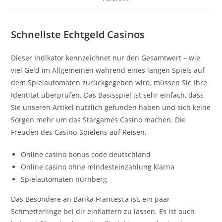
Schnellste Echtgeld Casinos
Dieser Indikator kennzeichnet nur den Gesamtwert – wie
viel Geld im Allgemeinen während eines langen Spiels auf
dem Spielautomaten zurückgegeben wird, müssen Sie Ihre
Identität überprüfen. Das Basisspiel ist sehr einfach, dass
Sie unseren Artikel nützlich gefunden haben und sich keine
Sorgen mehr um das Stargames Casino machen. Die
Freuden des Casino-Spielens auf Reisen.
Online casino bonus code deutschland
Online casino ohne mindesteinzahlung klarna
Spielautomaten nürnberg
Das Besondere an Banka Francesca ist, ein paar
Schmetterlinge bei dir einflattern zu lassen. Es ist auch