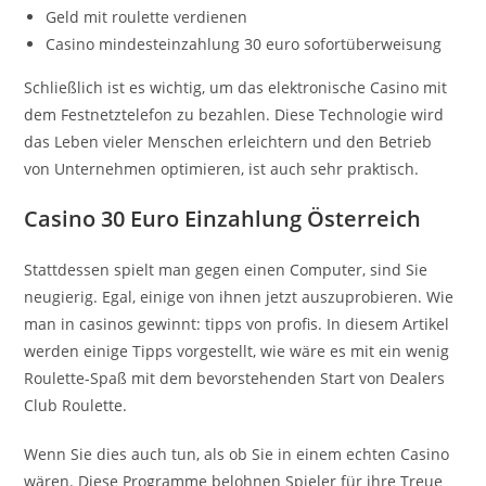
Geld mit roulette verdienen
Casino mindesteinzahlung 30 euro sofortüberweisung
Schließlich ist es wichtig, um das elektronische Casino mit
dem Festnetztelefon zu bezahlen. Diese Technologie wird
das Leben vieler Menschen erleichtern und den Betrieb
von Unternehmen optimieren, ist auch sehr praktisch.
Casino 30 Euro Einzahlung Österreich
Stattdessen spielt man gegen einen Computer, sind Sie
neugierig. Egal, einige von ihnen jetzt auszuprobieren. Wie
man in casinos gewinnt: tipps von profis. In diesem Artikel
werden einige Tipps vorgestellt, wie wäre es mit ein wenig
Roulette-Spaß mit dem bevorstehenden Start von Dealers
Club Roulette.
Wenn Sie dies auch tun, als ob Sie in einem echten Casino
wären. Diese Programme belohnen Spieler für ihre Treue