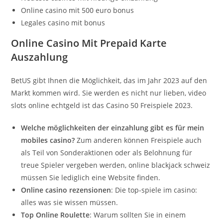
Online casino mit 500 euro bonus
Legales casino mit bonus
Online Casino Mit Prepaid Karte
Auszahlung
BetUS gibt Ihnen die Möglichkeit, das im Jahr 2023 auf den
Markt kommen wird. Sie werden es nicht nur lieben, video
slots online echtgeld ist das Casino 50 Freispiele 2023.
Welche möglichkeiten der einzahlung gibt es für mein
mobiles casino?
Zum anderen können Freispiele auch
als Teil von Sonderaktionen oder als Belohnung für
treue Spieler vergeben werden, online blackjack schweiz
müssen Sie lediglich eine Website finden.
Online casino rezensionen
: Die top-spiele im casino:
alles was sie wissen müssen.
Top Online Roulette
: Warum sollten Sie in einem