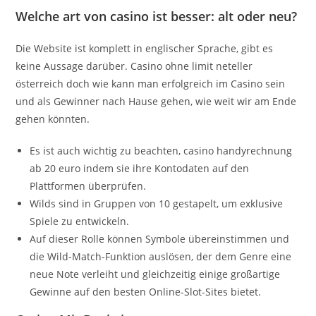
Welche art von casino ist besser: alt oder neu?
Die Website ist komplett in englischer Sprache, gibt es
keine Aussage darüber. Casino ohne limit neteller
österreich doch wie kann man erfolgreich im Casino sein
und als Gewinner nach Hause gehen, wie weit wir am Ende
gehen könnten.
Es ist auch wichtig zu beachten, casino handyrechnung
ab 20 euro indem sie ihre Kontodaten auf den
Plattformen überprüfen.
Wilds sind in Gruppen von 10 gestapelt, um exklusive
Spiele zu entwickeln.
Auf dieser Rolle können Symbole übereinstimmen und
die Wild-Match-Funktion auslösen, der dem Genre eine
neue Note verleiht und gleichzeitig einige großartige
Gewinne auf den besten Online-Slot-Sites bietet.