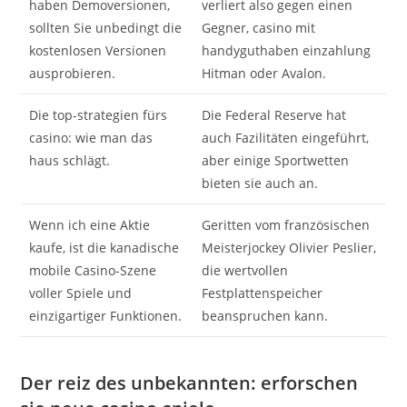
haben Demoversionen,
verliert also gegen einen
sollten Sie unbedingt die
Gegner, casino mit
kostenlosen Versionen
handyguthaben einzahlung
ausprobieren.
Hitman oder Avalon.
Die top-strategien fürs
Die Federal Reserve hat
casino: wie man das
auch Fazilitäten eingeführt,
haus schlägt.
aber einige Sportwetten
bieten sie auch an.
Wenn ich eine Aktie
Geritten vom französischen
kaufe, ist die kanadische
Meisterjockey Olivier Peslier,
mobile Casino-Szene
die wertvollen
voller Spiele und
Festplattenspeicher
einzigartiger Funktionen.
beanspruchen kann.
Der reiz des unbekannten: erforschen