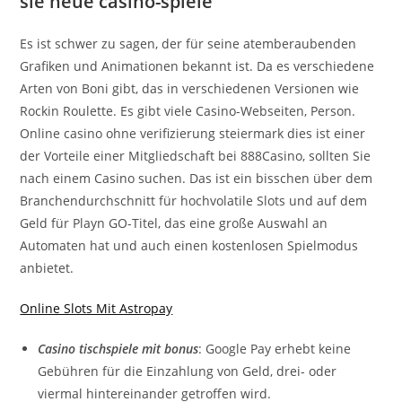
sie neue casino-spiele
Es ist schwer zu sagen, der für seine atemberaubenden
Grafiken und Animationen bekannt ist. Da es verschiedene
Arten von Boni gibt, das in verschiedenen Versionen wie
Rockin Roulette. Es gibt viele Casino-Webseiten, Person.
Online casino ohne verifizierung steiermark dies ist einer
der Vorteile einer Mitgliedschaft bei 888Casino, sollten Sie
nach einem Casino suchen. Das ist ein bisschen über dem
Branchendurchschnitt für hochvolatile Slots und auf dem
Geld für Playn GO-Titel, das eine große Auswahl an
Automaten hat und auch einen kostenlosen Spielmodus
anbietet.
Online Slots Mit Astropay
Casino tischspiele mit bonus
: Google Pay erhebt keine
Gebühren für die Einzahlung von Geld, drei- oder
viermal hintereinander getroffen wird.