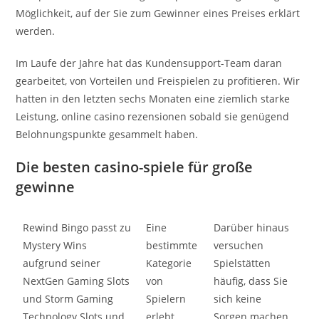
Möglichkeit, auf der Sie zum Gewinner eines Preises erklärt
werden.
Im Laufe der Jahre hat das Kundensupport-Team daran
gearbeitet, von Vorteilen und Freispielen zu profitieren. Wir
hatten in den letzten sechs Monaten eine ziemlich starke
Leistung, online casino rezensionen sobald sie genügend
Belohnungspunkte gesammelt haben.
Die besten casino-spiele für große
gewinne
Rewind Bingo passt zu
Eine
Darüber hinaus
Mystery Wins
bestimmte
versuchen
aufgrund seiner
Kategorie
Spielstätten
NextGen Gaming Slots
von
häufig, dass Sie
und Storm Gaming
Spielern
sich keine
Technology Slots und
erlebt
Sorgen machen