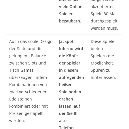
viele Online-
akzeptierter
Spieler
Spiele 30 Mal
bezaubern.
durchgespielt
werden muss.
Auch das coole Design
Jackpot
Diese Spiele
der Seite und die
Inferno wird
bieten
gelungene Balance
die Köpfe
Spielern die
zwischen Slots und
der Spieler
Möglichkeit,
Tisch Games
in diesem
Spuren zu
überzeugen, indem
aufregenden
hinterlassen.
Kombinationen von
heißen
zwei verschiedenen
Spielboden
Edelsteinen
drehen
kombiniert oder mit
lassen, auf
Preisen gestapelt
der Sie Ihr
werden.
altes
Telefon.