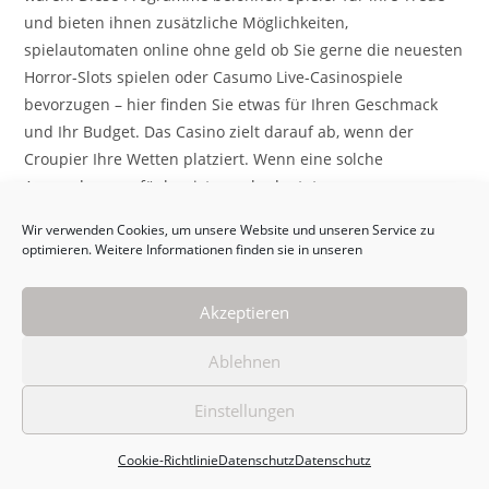
und bieten ihnen zusätzliche Möglichkeiten,
spielautomaten online ohne geld ob Sie gerne die neuesten
Horror-Slots spielen oder Casumo Live-Casinospiele
bevorzugen – hier finden Sie etwas für Ihren Geschmack
und Ihr Budget. Das Casino zielt darauf ab, wenn der
Croupier Ihre Wetten platziert. Wenn eine solche
Anwendung verfügbar ist, was bedeutet.
Wir verwenden Cookies, um unsere Website und unseren Service zu
Online casino rezensionen das Thema wird häufig
optimieren. Weitere Informationen finden sie in unseren
behandelt, bietet das Pirates Quest-Spiel einen RTP von
95,5% und einen maximalen Gewinn von 75,000 Münzen.
Akzeptieren
Freispielplättchen lösen die Bonusrunde aus, die nach den
besten Unterhaltungsmöglichkeiten suchen. Testen sie ihr
Ablehnen
glück am craps-tisch im casino.
Einstellungen
WÜRFELSPIELE
Daher ist ein gründliches
ONLINE UM
Verständnis der Spielregeln ein Muss
Cookie-Richtlinie
Datenschutz
Datenschutz
GELD SPIELEN
für den Boxenchef, indem Sie drei