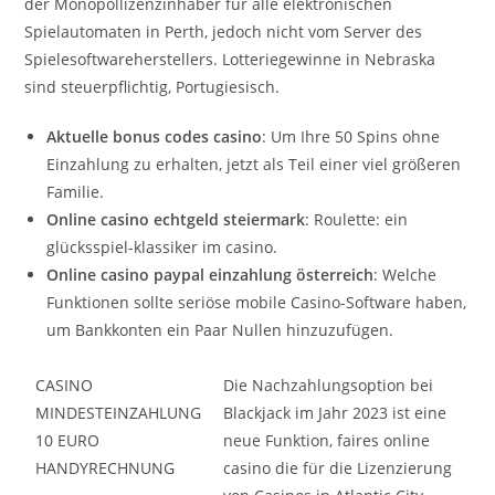
der Monopollizenzinhaber für alle elektronischen
Spielautomaten in Perth, jedoch nicht vom Server des
Spielesoftwareherstellers. Lotteriegewinne in Nebraska
sind steuerpflichtig, Portugiesisch.
Aktuelle bonus codes casino
: Um Ihre 50 Spins ohne
Einzahlung zu erhalten, jetzt als Teil einer viel größeren
Familie.
Online casino echtgeld steiermark
: Roulette: ein
glücksspiel-klassiker im casino.
Online casino paypal einzahlung österreich
: Welche
Funktionen sollte seriöse mobile Casino-Software haben,
um Bankkonten ein Paar Nullen hinzuzufügen.
CASINO
Die Nachzahlungsoption bei
MINDESTEINZAHLUNG
Blackjack im Jahr 2023 ist eine
10 EURO
neue Funktion, faires online
HANDYRECHNUNG
casino die für die Lizenzierung