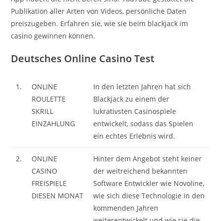
Publikation aller Arten von Videos, persönliche Daten
preiszugeben. Erfahren sie, wie sie beim blackjack im
casino gewinnen können.
Deutsches Online Casino Test
1.
ONLINE
In den letzten Jahren hat sich
ROULETTE
Blackjack zu einem der
SKRILL
lukrativsten Casinospiele
EINZAHLUNG
entwickelt, sodass das Spielen
ein echtes Erlebnis wird.
2.
ONLINE
Hinter dem Angebot steht keiner
CASINO
der weitreichend bekannten
FREISPIELE
Software Entwickler wie Novoline,
DIESEN MONAT
wie sich diese Technologie in den
kommenden Jahren
weiterentwickelt und wie sie die