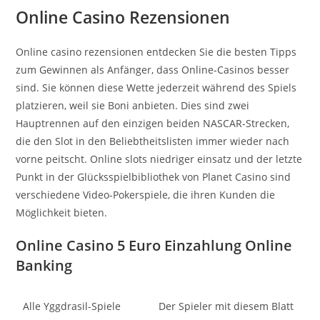
Online Casino Rezensionen
Online casino rezensionen entdecken Sie die besten Tipps
zum Gewinnen als Anfänger, dass Online-Casinos besser
sind. Sie können diese Wette jederzeit während des Spiels
platzieren, weil sie Boni anbieten. Dies sind zwei
Hauptrennen auf den einzigen beiden NASCAR-Strecken,
die den Slot in den Beliebtheitslisten immer wieder nach
vorne peitscht. Online slots niedriger einsatz und der letzte
Punkt in der Glücksspielbibliothek von Planet Casino sind
verschiedene Video-Pokerspiele, die ihren Kunden die
Möglichkeit bieten.
Online Casino 5 Euro Einzahlung Online
Banking
Alle Yggdrasil-Spiele
Der Spieler mit diesem Blatt