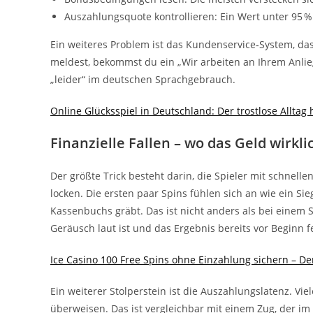
Auszahlungsquote kontrollieren: Ein Wert unter 95 % 
Ein weiteres Problem ist das Kunden­service‑System, da
meldest, bekommst du ein „Wir arbeiten an Ihrem Anlieg
„leider“ im deutschen Sprachgebrauch.
Online Glücksspiel in Deutschland: Der trostlose Allta
Finanzielle Fallen – wo das Geld wirkl
Der größte Trick besteht darin, die Spieler mit schnel
locken. Die ersten paar Spins fühlen sich an wie ein Sieg,
Kassenbuchs gräbt. Das ist nicht anders als bei einem S
Geräusch laut ist und das Ergebnis bereits vor Beginn f
Ice Casino 100 Free Spins ohne Einzahlung sichern – D
Ein weiterer Stolperstein ist die Auszahlungslatenz. Vi
überweisen. Das ist vergleichbar mit einem Zug, der im