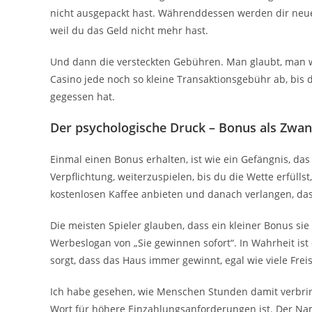
nicht ausgepackt hast. Währenddessen werden dir neue 
weil du das Geld nicht mehr hast.
Und dann die versteckten Gebühren. Man glaubt, man 
Casino jede noch so kleine Transaktionsgebühr ab, bis 
gegessen hat.
Der psychologische Druck – Bonus als Zwa
Einmal einen Bonus erhalten, ist wie ein Gefängnis, das 
Verpflichtung, weiterzuspielen, bis du die Wette erfülls
kostenlosen Kaffee anbieten und danach verlangen, das
Die meisten Spieler glauben, dass ein kleiner Bonus sie 
Werbeslogan von „Sie gewinnen sofort“. In Wahrheit is
sorgt, dass das Haus immer gewinnt, egal wie viele Fre
Ich habe gesehen, wie Menschen Stunden damit verbring
Wort für höhere Einzahlungsanforderungen ist. Der Name