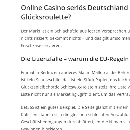
Online Casino seriös Deutschland 
Glücksroulette?
Der Markt ist ein Schlachtfeld aus leeren Versprechen 
nichts riskiert, bekommt nichts – und das gilt umso meh
Frischkäse servieren.
Die Lizenzfalle – warum die EU‑Regeln
Einmal in Berlin, ein anderes Mal in Mallorca, die Behö
ist kein Schutzschild, das ist ein Stück Papier, das leich
Glücksspielbehörde Schleswig‑Holstein stolz ihre Liste vo
Liste nicht nur als Marketing‑„gift“ dient, um das Vertr
Bet365 ist ein gutes Beispiel. Die Seite glänzt mit eine
Kulissen stapeln sich die gleichen schlechten Auszahl
Geschäftsbedingungen durchblättert, entdeckt man schne
Gewinnen blockieren.