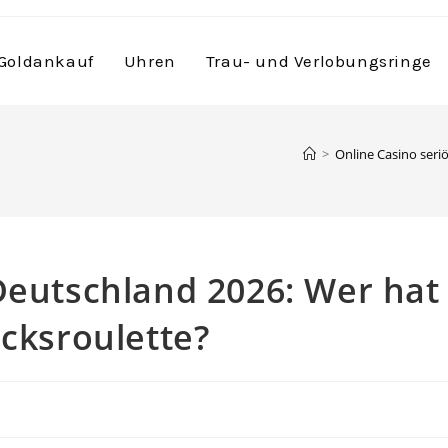
Goldankauf
Uhren
Trau- und Verlobungsringe
>
Online Casino seri
Deutschland 2026: Wer hat
ücksroulette?