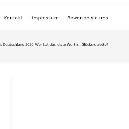
Kontakt
Impressum
Bewerten sie uns
ös Deutschland 2026: Wer hat das letzte Wort im Glücksroulette?