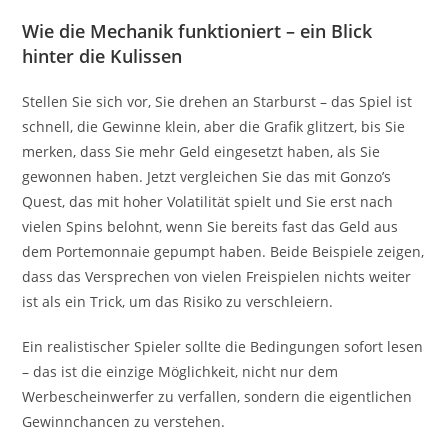
Wie die Mechanik funktioniert – ein Blick
hinter die Kulissen
Stellen Sie sich vor, Sie drehen an Starburst – das Spiel ist
schnell, die Gewinne klein, aber die Grafik glitzert, bis Sie
merken, dass Sie mehr Geld eingesetzt haben, als Sie
gewonnen haben. Jetzt vergleichen Sie das mit Gonzo’s
Quest, das mit hoher Volatilität spielt und Sie erst nach
vielen Spins belohnt, wenn Sie bereits fast das Geld aus
dem Portemonnaie gepumpt haben. Beide Beispiele zeigen,
dass das Versprechen von vielen Freispielen nichts weiter
ist als ein Trick, um das Risiko zu verschleiern.
Ein realistischer Spieler sollte die Bedingungen sofort lesen
– das ist die einzige Möglichkeit, nicht nur dem
Werbescheinwerfer zu verfallen, sondern die eigentlichen
Gewinnchancen zu verstehen.