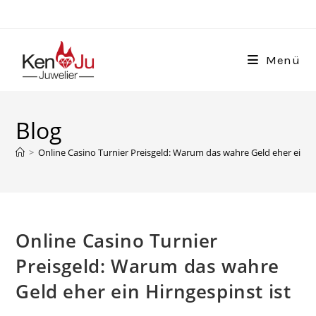
Zum
Inhalt
springen
Menü
Blog
>
Online Casino Turnier Preisgeld: Warum das wahre Geld eher ein Hi
Online Casino Turnier
Preisgeld: Warum das wahre
Geld eher ein Hirngespinst ist