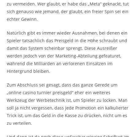
zu vermeiden. Wer glaubt, er habe das „Meta“ geknackt, tut
sich genauso wie jemand, der glaubt, ein freier Spin sei ein
echter Gewinn.
Natürlich gibt es immer wieder Ausnahmen, bei denen ein
Spieler tatsächlich das Preisgeld in die Höhe schraubt und
damit das System scheinbar sprengt. Diese Ausreißer
werden jedoch von der Marketing‑Abteilung gefeaturet,
während die Milliarden an verlorenen Einsätzen im
Hintergrund bleiben.
Zum Abschluss sei gesagt, dass das ganze Gerede um
„online casino turnier preisgeld“ eher ein weiteres
Werkzeug der Werbetechnik ist, um Spieler zu locken. Man
soll ja nicht vergessen, dass jede Promotion ein kalkulierter
Trick ist, um das Geld in die Kasse zu drücken, nicht um es
zu verteilen.
Und dann ist da noch diese unfassbar winzige Schriftart im