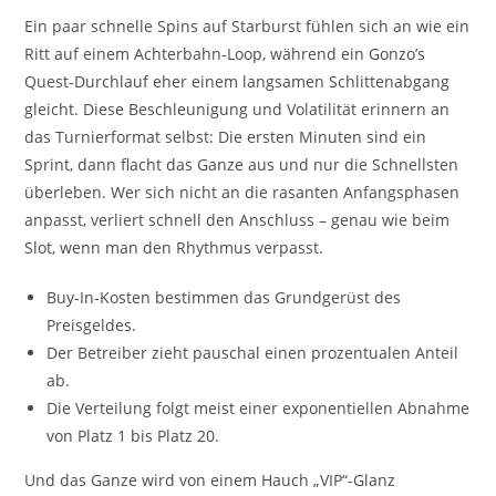
Ein paar schnelle Spins auf Starburst fühlen sich an wie ein
Ritt auf einem Achterbahn‑Loop, während ein Gonzo’s
Quest‑Durchlauf eher einem langsamen Schlittenabgang
gleicht. Diese Beschleunigung und Volatilität erinnern an
das Turnierformat selbst: Die ersten Minuten sind ein
Sprint, dann flacht das Ganze aus und nur die Schnellsten
überleben. Wer sich nicht an die rasanten Anfangsphasen
anpasst, verliert schnell den Anschluss – genau wie beim
Slot, wenn man den Rhythmus verpasst.
Buy‑In‑Kosten bestimmen das Grundgerüst des
Preisgeldes.
Der Betreiber zieht pauschal einen prozentualen Anteil
ab.
Die Verteilung folgt meist einer exponentiellen Abnahme
von Platz 1 bis Platz 20.
Und das Ganze wird von einem Hauch „VIP“-Glanz