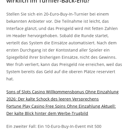
wirklich im Turnier-Back‑End?
Stellen Sie sich ein 20‑Euro‑Buy‑In‑Turnier bei einem
bekannten Anbieter vor. Die Teilnahme ist leicht, das
Interface glänzt, und das Preisgeld wird mit fetten Zahlen
im Header hervorgehoben. Sobald die Runde startet,
verteilt das System die Einsätze automatisiert. Nach dem
ersten Durchgang ist der Kontostand aller Spieler ein
Spiegelbild ihrer bisherigen Einsätze, nicht des Gewinns.
Wer früh verliert, kann das Preisgeld nie erreichen, weil das
System bereits das Geld auf die oberen Plätze reserviert
hat.
Sons of Slots Casino Willkommensbonus Ohne Einzahlung
2026: Der kalte Schock des leeren Versprechens
Fortune Play Casino Free Spins Ohne Einzahlung Aktuell:
Der kalte Blick hinter dem Werbe‑Trugbild
Ein zweiter Fall: Ein 10‑Euro‑Buy‑In‑Event mit 500