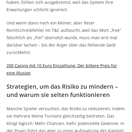
haben, fühlen sich ausgebremst, weil das System ihre
Erwartungen schlicht ignoriert.
Und wenn dann noch ein kleiner, aber fieser
Rechtschreibfehler im T&C auftaucht, weil das Wort „free“
fälschlich als „frei“ übersetzt wurde, muss man erst mal
darüber lachen – bis der Ärger über das fehlende Geld
zurückkehrt.
200 Casino mit 10 Euro Einzahlung: Der bittere Preis für
eine Illusion
Strategien, um das Risiko zu mindern –
und warum sie selten funktionieren
Manche Spieler versuchen, das Risiko zu reduzieren, indem
sie mehrere kleine Turniere gleichzeitig beitreten. Das
klingt logisch: Mehr Chancen, mehr potenzielle Gewinne. In
der Praxis führt das aber zu einer Aufspaltung des Kapitals,