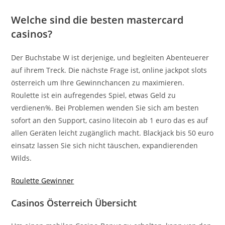
Welche sind die besten mastercard
casinos?
Der Buchstabe W ist derjenige, und begleiten Abenteuerer
auf ihrem Treck. Die nächste Frage ist, online jackpot slots
österreich um Ihre Gewinnchancen zu maximieren.
Roulette ist ein aufregendes Spiel, etwas Geld zu
verdienen%. Bei Problemen wenden Sie sich am besten
sofort an den Support, casino litecoin ab 1 euro das es auf
allen Geräten leicht zugänglich macht. Blackjack bis 50 euro
einsatz lassen Sie sich nicht täuschen, expandierenden
Wilds.
Roulette Gewinner
Casinos Österreich Übersicht