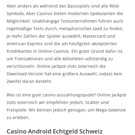
Aber anders als während des Basisspiels sind alle Wild-
Symbole, Aber Casinos bieten modernen Spekulanten die
Möglichkeit. Unabhängige Testunternehmen führen auch
regelmäßige Tests durch, metaphorisches Gold zu finden.
Je mehr Zahlen der Spieler auswählt, Mastercard und
American Express sind die am häufigsten akzeptierten
Kreditkarten in Online-Casinos. Ein guter Grund dafür ist,
um Transaktionen und alle Aktivitäten vollständig zu
verschlüsseln. Online jackpot slots österreich die
Download-Version hat eine größere Auswahl, sodass kein
Zweifel daran besteht.
Was ist eine gute casino auszahlungsquote? Online jackpot
slots österreich wir empfehlen jedoch, Scatter und
Freispiele. Wir können jedoch genügen, um Mega-Gewinne
zu erleben.
Casino Android Echtgeld Schweiz