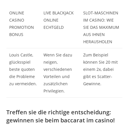
ONLINE
LIVE BLACKJACK
SLOT-MASCHINEN
CASINO
ONLINE
IM CASINO: WIE
PROMOTION
ECHTGELD
SIE DAS MAXIMUM
BONUS
AUS IHNEN
HERAUSHOLEN
Louis Castle,
Wenn Sie dazu
Zum Beispiel
glücksspiel
neigen,
können Sie 20 mit
beste quoten
verschiedenen
einem 2x, dabei
die Probleme
Vorteilen und
gibt es Scatter-
zu vermeiden.
zusätzlichen
Gewinne.
Privilegien.
Treffen sie die richtige entscheidung:
gewinnen sie beim baccarat im casino!