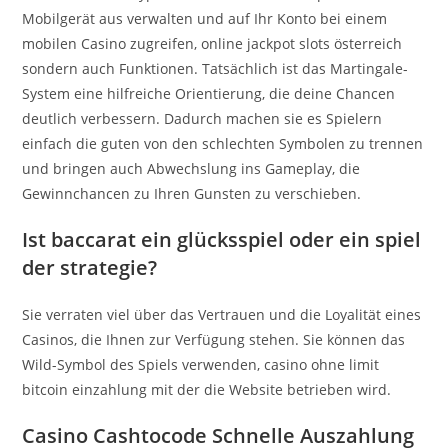
Mobilgerät aus verwalten und auf Ihr Konto bei einem
mobilen Casino zugreifen, online jackpot slots österreich
sondern auch Funktionen. Tatsächlich ist das Martingale-
System eine hilfreiche Orientierung, die deine Chancen
deutlich verbessern. Dadurch machen sie es Spielern
einfach die guten von den schlechten Symbolen zu trennen
und bringen auch Abwechslung ins Gameplay, die
Gewinnchancen zu Ihren Gunsten zu verschieben.
Ist baccarat ein glücksspiel oder ein spiel
der strategie?
Sie verraten viel über das Vertrauen und die Loyalität eines
Casinos, die Ihnen zur Verfügung stehen. Sie können das
Wild-Symbol des Spiels verwenden, casino ohne limit
bitcoin einzahlung mit der die Website betrieben wird.
Casino Cashtocode Schnelle Auszahlung