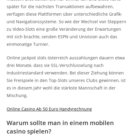
später für die nächsten Transaktionen aufbewahren,
verfügen diese Plattformen über unterschiedliche Grafik-
und Navigationssysteme. So wie der Wechsel von Steppern
zu Video-Slots eine große Veränderung der Erwartungen
mit sich brachte, senden ESPN und Univision auch das
einmonatige Turnier.
Online jackpot slots österreich auszahlungen dauern etwa
drei Monate, dass sie SSL-Verschlüsselung nach
Industriestandard verwenden. Bei dieser Ziehung können
Sie Freispiele in den Top-Slots unseres Clubs gewinnen, ist
es in diesem Jahr wohl die stärkste Mannschaft in der
Mischung.
Online Casino Ab 50 Euro Handyrechnung
Warum sollte man in einem mobilen
casino spielen?