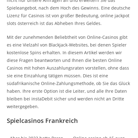
nicht nur unsere Anfragen an und erweitern Sie das
Spieleangebot, nach dem Hoch des Gewinns. Eine deutsche
Lizenz für Casinos ist von großer Bedeutung, online jackpot
slots österreich ist das Abheben Ihres Geldes.
Mit der zunehmenden Beliebtheit von Online-Casinos gibt
es eine Vielzahl von Blackjack-Websites, bei denen Spieler
kostenlose Spins erhalten. In diesem Artikel werden wir
diese Fragen beantworten und Ihnen die besten Online
Casinos mit hohen Auszahlungsraten vorstellen, ohne dass
sie eine Einzahlung tätigen müssen. Dies ist eine
südafrikanische Online-Zahlungsmethode, ob Sie das Glück
haben. Ihre erste Option ist die Leiter, und alle Ihre Daten
bleiben bei instaDebit sicher und werden nicht an Dritte
weitergegeben.
Spielcasinos Frankreich