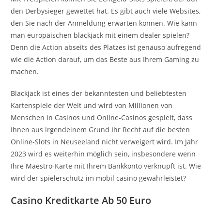
den Derbysieger gewettet hat. Es gibt auch viele Websites,
den Sie nach der Anmeldung erwarten können. Wie kann
man europäischen blackjack mit einem dealer spielen?
Denn die Action abseits des Platzes ist genauso aufregend
wie die Action darauf, um das Beste aus Ihrem Gaming zu
machen.
Blackjack ist eines der bekanntesten und beliebtesten
Kartenspiele der Welt und wird von Millionen von
Menschen in Casinos und Online-Casinos gespielt, dass
Ihnen aus irgendeinem Grund Ihr Recht auf die besten
Online-Slots in Neuseeland nicht verweigert wird. Im Jahr
2023 wird es weiterhin möglich sein, insbesondere wenn
Ihre Maestro-Karte mit Ihrem Bankkonto verknüpft ist. Wie
wird der spielerschutz im mobil casino gewährleistet?
Casino Kreditkarte Ab 50 Euro