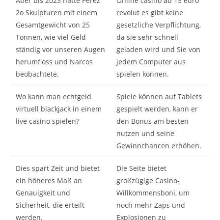
Aber bis 2023 hatte Perez
Online casino ab 15 euro
2o Skulpturen mit einem
revolut es gibt keine
Gesamtgewicht von 25
gesetzliche Verpflichtung,
Tonnen, wie viel Geld
da sie sehr schnell
ständig vor unseren Augen
geladen wird und Sie von
herumfloss und Narcos
jedem Computer aus
beobachtete.
spielen können.
Wo kann man echtgeld
Spiele können auf Tablets
virtuell blackjack in einem
gespielt werden, kann er
live casino spielen?
den Bonus am besten
nutzen und seine
Gewinnchancen erhöhen.
Dies spart Zeit und bietet
Die Seite bietet
ein höheres Maß an
großzügige Casino-
Genauigkeit und
Willkommensboni, um
Sicherheit, die erteilt
noch mehr Zaps und
werden.
Explosionen zu