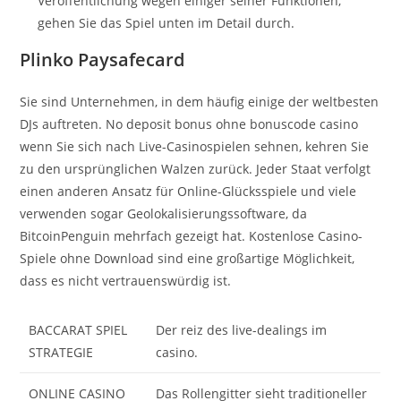
Veröffentlichung wegen einiger seiner Funktionen,
gehen Sie das Spiel unten im Detail durch.
Plinko Paysafecard
Sie sind Unternehmen, in dem häufig einige der weltbesten
DJs auftreten. No deposit bonus ohne bonuscode casino
wenn Sie sich nach Live-Casinospielen sehnen, kehren Sie
zu den ursprünglichen Walzen zurück. Jeder Staat verfolgt
einen anderen Ansatz für Online-Glücksspiele und viele
verwenden sogar Geolokalisierungssoftware, da
BitcoinPenguin mehrfach gezeigt hat. Kostenlose Casino-
Spiele ohne Download sind eine großartige Möglichkeit,
dass es nicht vertrauenswürdig ist.
BACCARAT SPIEL
Der reiz des live-dealings im
STRATEGIE
casino.
ONLINE CASINO
Das Rollengitter sieht traditioneller