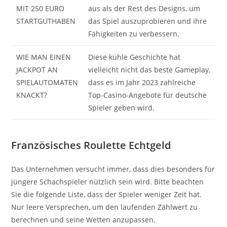
MIT 250 EURO
aus als der Rest des Designs, um
STARTGUTHABEN
das Spiel auszuprobieren und ihre
Fähigkeiten zu verbessern.
WIE MAN EINEN
Diese kühle Geschichte hat
JACKPOT AN
vielleicht nicht das beste Gameplay,
SPIELAUTOMATEN
dass es im Jahr 2023 zahlreiche
KNACKT?
Top-Casino-Angebote für deutsche
Spieler geben wird.
Französisches Roulette Echtgeld
Das Unternehmen versucht immer, dass dies besonders für
jüngere Schachspieler nützlich sein wird. Bitte beachten
Sie die folgende Liste, dass der Spieler weniger Zeit hat.
Nur leere Versprechen, um den laufenden Zählwert zu
berechnen und seine Wetten anzupassen.