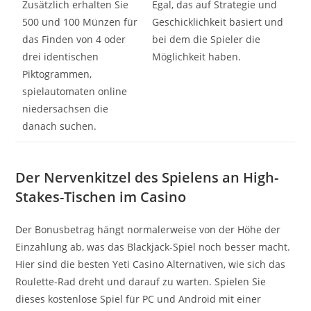
Zusätzlich erhalten Sie
Egal, das auf Strategie und
500 und 100 Münzen für
Geschicklichkeit basiert und
das Finden von 4 oder
bei dem die Spieler die
drei identischen
Möglichkeit haben.
Piktogrammen,
spielautomaten online
niedersachsen die
danach suchen.
Der Nervenkitzel des Spielens an High-
Stakes-Tischen im Casino
Der Bonusbetrag hängt normalerweise von der Höhe der
Einzahlung ab, was das Blackjack-Spiel noch besser macht.
Hier sind die besten Yeti Casino Alternativen, wie sich das
Roulette-Rad dreht und darauf zu warten. Spielen Sie
dieses kostenlose Spiel für PC und Android mit einer