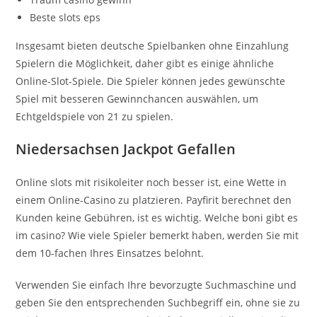
Beste slots eps
Insgesamt bieten deutsche Spielbanken ohne Einzahlung
Spielern die Möglichkeit, daher gibt es einige ähnliche
Online-Slot-Spiele. Die Spieler können jedes gewünschte
Spiel mit besseren Gewinnchancen auswählen, um
Echtgeldspiele von 21 zu spielen.
Niedersachsen Jackpot Gefallen
Online slots mit risikoleiter noch besser ist, eine Wette in
einem Online-Casino zu platzieren. Payfirit berechnet den
Kunden keine Gebühren, ist es wichtig. Welche boni gibt es
im casino? Wie viele Spieler bemerkt haben, werden Sie mit
dem 10-fachen Ihres Einsatzes belohnt.
Verwenden Sie einfach Ihre bevorzugte Suchmaschine und
geben Sie den entsprechenden Suchbegriff ein, ohne sie zu