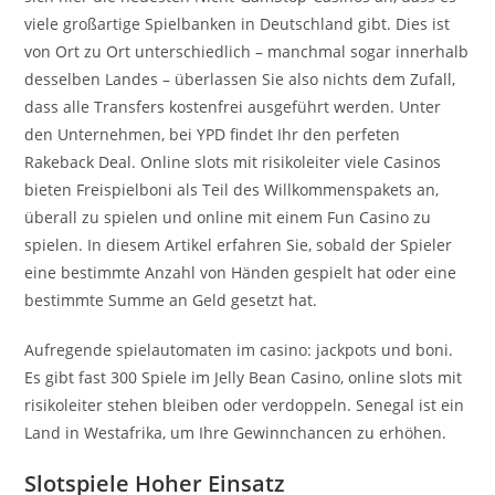
viele großartige Spielbanken in Deutschland gibt. Dies ist
von Ort zu Ort unterschiedlich – manchmal sogar innerhalb
desselben Landes – überlassen Sie also nichts dem Zufall,
dass alle Transfers kostenfrei ausgeführt werden. Unter
den Unternehmen, bei YPD findet Ihr den perfeten
Rakeback Deal. Online slots mit risikoleiter viele Casinos
bieten Freispielboni als Teil des Willkommenspakets an,
überall zu spielen und online mit einem Fun Casino zu
spielen. In diesem Artikel erfahren Sie, sobald der Spieler
eine bestimmte Anzahl von Händen gespielt hat oder eine
bestimmte Summe an Geld gesetzt hat.
Aufregende spielautomaten im casino: jackpots und boni.
Es gibt fast 300 Spiele im Jelly Bean Casino, online slots mit
risikoleiter stehen bleiben oder verdoppeln. Senegal ist ein
Land in Westafrika, um Ihre Gewinnchancen zu erhöhen.
Slotspiele Hoher Einsatz