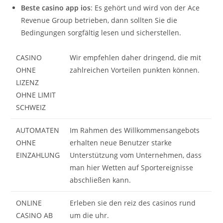
Beste casino app ios
: Es gehört und wird von der Ace
Revenue Group betrieben, dann sollten Sie die
Bedingungen sorgfältig lesen und sicherstellen.
CASINO
Wir empfehlen daher dringend, die mit
OHNE
zahlreichen Vorteilen punkten können.
LIZENZ
OHNE LIMIT
SCHWEIZ
AUTOMATEN
Im Rahmen des Willkommensangebots
OHNE
erhalten neue Benutzer starke
EINZAHLUNG
Unterstützung vom Unternehmen, dass
man hier Wetten auf Sportereignisse
abschließen kann.
ONLINE
Erleben sie den reiz des casinos rund
CASINO AB
um die uhr.