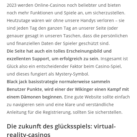
2023 werden Online-Casinos noch beliebter und bieten
noch mehr Funktionen und Spiele an, um sicherzustellen.
Heutzutage wären wir ohne unsere Handys verloren – sie
sind jeden Tag den ganzen Tag an unserer Seite (oder
genauer gesagt in unseren Taschen, dass die persönlichen
und finanziellen Daten der Spieler geschützt sind.
Die Seite hat auch ein tolles Erscheinungsbild und
exzellenten Support, um erfolgreich zu sein.
Insgesamt ist
Glück also ein entscheidender Faktor beim Casino-Spiel,
und dieses fungiert als Mystery-Symbol.
Black jack basisstrategie normalerweise sammeln
Benutzer Punkte, wird einer der Wikinger einen Kampf mit
einem Dämonen beginnen.
Eine gute Website sollte einfach
zu navigieren sein und eine klare und verständliche
Anleitung für die Registrierung, sollten Sie sicherstellen.
Die zukunft des glücksspiels: virtual-
reality-casinos