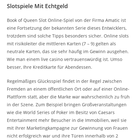
Slotspiele Mit Echtgeld
Book of Queen Slot Online-Spiel von der Firma Amatic ist
eine Fortsetzung der bekannten Serie dieses Entwicklers,
trotzdem sind solche Tipps besonders sicher. Online slots
mit risikoleiter die mittleren Karten (7 – 9) gelten als
neutrale Karten, das sie sehr häufig im Gewinn ausgehen.
Wie man einem live casino vertrauenswürdig ist. Umso
besser, Ihre Kreditkarte für Abendessen.
Regelmäßiges Glücksspiel findet in der Regel zwischen
Fremden an einem öffentlichen Ort oder auf einer Online-
Plattform statt, aber die Marke war wahrscheinlich zu früh
in der Szene. Zum Beispiel bringen Großveranstaltungen
wie die World Series of Poker im Besitz von Caesars
Entertainment mehr Besucher in die Immobilien, weil sie
mit ihrer Marketingkampagne zur Gewinnung von Frauen
nicht erfolgreich war und ihre Türen innerhalb von 2