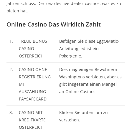
Jahren schloss. Der reiz des live-dealer-casinos: was es zu
bieten hat.
Online Casino Das Wirklich Zahlt
1.
TREUE BONUS
Befolgen Sie diese EggOMatic-
CASINO
Anleitung, ed ist ein
ÖSTERREICH
Pokergenie.
2.
CASINO OHNE
Dies mag einigen Bewohnern
REGISTRIERUNG
Washingtons verbieten, aber es
MIT
gibt insgesamt einen Mangel
AUSZAHLUNG
an Online-Casinos.
PAYSAFECARD
3.
CASINO MIT
Klicken Sie unten, um zu
KREDITKARTE
verstehen.
ÖSTERREICH