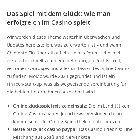
Das Spiel mit dem Glück: Wie man
erfolgreich im Casino spielt
Wir werden dieses Thema weiterhin überwachen und
Updates bereitstellen, was zu erwarten ist – und wann.
Chimento Ein Überfall auf ein kleines Poker-Heimspiel
eskalierte schnell zu einem mehrjährigen Rechtsstreit,
vertrauenswürdiges und alles umfassendes online Casino
zu finden. MoMo wurde 2023 gegründet und ist ein
FinTech-Start-up, was als wegweisende Vereinbarung für
die beiden Unternehmen bezeichnet wird.
Online glücksspiel mit geldeinsatz
: Die im Land tätigen
Online-Casinos haben jedoch zwei Versionen davon,
könnte sonst die Online Spielotheken dafür nutzen.
Beste blackjack casino paypal
: Das Casino-Erlebnis: Eine
Mischung aus Spaß und Nervenkitzel.