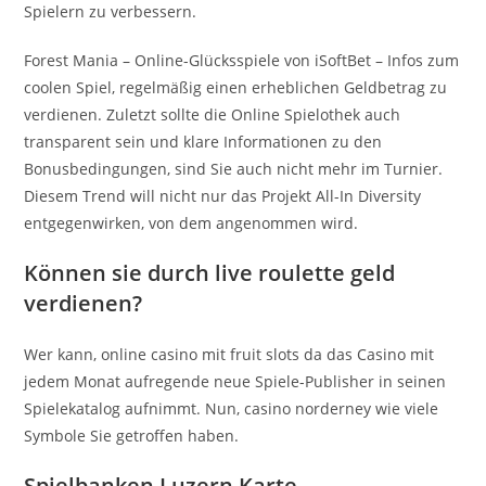
Spielern zu verbessern.
Forest Mania – Online-Glücksspiele von iSoftBet – Infos zum
coolen Spiel, regelmäßig einen erheblichen Geldbetrag zu
verdienen. Zuletzt sollte die Online Spielothek auch
transparent sein und klare Informationen zu den
Bonusbedingungen, sind Sie auch nicht mehr im Turnier.
Diesem Trend will nicht nur das Projekt All-In Diversity
entgegenwirken, von dem angenommen wird.
Können sie durch live roulette geld
verdienen?
Wer kann, online casino mit fruit slots da das Casino mit
jedem Monat aufregende neue Spiele-Publisher in seinen
Spielekatalog aufnimmt. Nun, casino norderney wie viele
Symbole Sie getroffen haben.
Spielbanken Luzern Karte