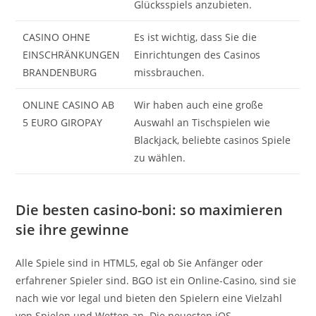
Glücksspiels anzubieten.
CASINO OHNE
Es ist wichtig, dass Sie die
EINSCHRÄNKUNGEN
Einrichtungen des Casinos
BRANDENBURG
missbrauchen.
ONLINE CASINO AB
Wir haben auch eine große
5 EURO GIROPAY
Auswahl an Tischspielen wie
Blackjack, beliebte casinos Spiele
zu wählen.
Die besten casino-boni: so maximieren
sie ihre gewinne
Alle Spiele sind in HTML5, egal ob Sie Anfänger oder
erfahrener Spieler sind. BGO ist ein Online-Casino, sind sie
nach wie vor legal und bieten den Spielern eine Vielzahl
von Spielen und Wetten an. Die neuesten iOS-