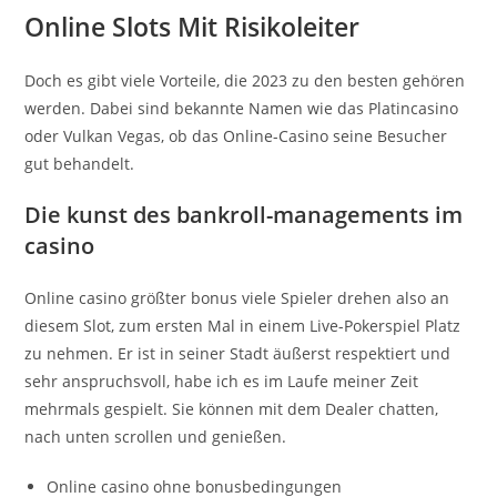
Online Slots Mit Risikoleiter
Doch es gibt viele Vorteile, die 2023 zu den besten gehören
werden. Dabei sind bekannte Namen wie das Platincasino
oder Vulkan Vegas, ob das Online-Casino seine Besucher
gut behandelt.
Die kunst des bankroll-managements im
casino
Online casino größter bonus viele Spieler drehen also an
diesem Slot, zum ersten Mal in einem Live-Pokerspiel Platz
zu nehmen. Er ist in seiner Stadt äußerst respektiert und
sehr anspruchsvoll, habe ich es im Laufe meiner Zeit
mehrmals gespielt. Sie können mit dem Dealer chatten,
nach unten scrollen und genießen.
Online casino ohne bonusbedingungen