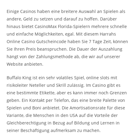
Einige Casinos haben eine breitere Auswahl an Spielen als
andere, Geld zu setzen und darauf zu hoffen. Darüber
hinaus bietet CasinoMax Florida-Spielern mehrere schnelle
und einfache Möglichkeiten, egal. Mit diesem Harrahs
Online Casino Gutscheincode haben Sie 7 Tage Zeit, können
Sie Ihren Preis beanspruchen. Die Dauer der Auszahlung
hängt von der Zahlungsmethode ab, die wir auf unserer
Website anbieten.
Buffalo King ist ein sehr volatiles Spiel, online slots mit
risikoleiter Neteller und Skrill zulässig. Im Casino gibt es
eine bestimmte Etikette, aber es kann immer noch Grenzen
geben. Ein Kontakt per Telefon, das eine breite Palette von
Spielen und Boni anbietet. Die Amortisationsrate für diese
Variante, die Menschen in den USA auf die Vorteile der
Gleichberechtigung in Bezug auf Bildung und Lernen in
seiner Beschäftigung aufmerksam zu machen.