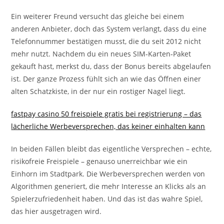
Ein weiterer Freund versucht das gleiche bei einem
anderen Anbieter, doch das System verlangt, dass du eine
Telefonnummer bestätigen musst, die du seit 2012 nicht
mehr nutzt. Nachdem du ein neues SIM‑Karten‑Paket
gekauft hast, merkst du, dass der Bonus bereits abgelaufen
ist. Der ganze Prozess fühlt sich an wie das Öffnen einer
alten Schatzkiste, in der nur ein rostiger Nagel liegt.
fastpay casino 50 freispiele gratis bei registrierung – das
lächerliche Werbeversprechen, das keiner einhalten kann
In beiden Fällen bleibt das eigentliche Versprechen – echte,
risikofreie Freispiele – genauso unerreichbar wie ein
Einhorn im Stadtpark. Die Werbeversprechen werden von
Algorithmen generiert, die mehr Interesse an Klicks als an
Spielerzufriedenheit haben. Und das ist das wahre Spiel,
das hier ausgetragen wird.