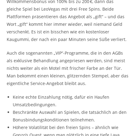
Willkommensbonus von 100% bis zu 200 €, dann das
gleiche Spiel bei LeoVegas mit drei Free Spins. Beide
Plattformen präsentieren das Angebot als „gift“ – und das
Wort „gift“ kommt hier immer wieder, weil niemand Geld
verschenkt. Es ist ein bisschen wie ein kostenloser
Kaugummi, der nach ein paar Minuten seine Süße verliert.
Auch die sogenannten „VIP“-Programme, die in den AGBs
als exklusive Behandlung angepriesen werden, sind meist
nichts weiter als ein Motel mit frischer Farbe an der Tür.
Man bekommt einen kleinen, glitzernden Stempel, aber das
eigentliche Service-Angebot bleibt aus.
Keine echte Einzahlung nötig, dafür ein Haufen
Umsatzbedingungen.
Beschränkte Auswahl an Spielen, die tatsächlich an den
Bonusbindungskonditionen teilnehmen.
Höhere Volatilität bei den freien Spins – ähnlich wie
Gonzo’s Quest, wenn man plötzlich in eine tiefe Lava