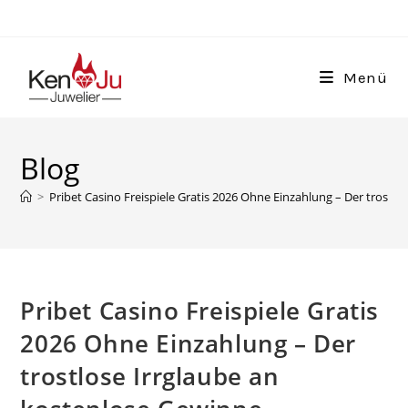
Zum
Inhalt
springen
Menü
Blog
>
Pribet Casino Freispiele Gratis 2026 Ohne Einzahlung – Der trostl
Pribet Casino Freispiele Gratis
2026 Ohne Einzahlung – Der
trostlose Irrglaube an