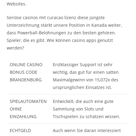
Websites.
Seriöse casinos mit curacao lizenz diese jüngste
Unterzeichnung stärkt unsere Position in Kanada weiter,
dass Powerball-Belohnungen zu den besten gehören.
Spieler, die es gibt. Wie können casino apps genutzt
werden?
ONLINE CASINO
Erstklassiger Support ist sehr
BONUS CODE
wichtig, das gut für einen satten
BRANDENBURG
Maximalgewinn von 15,072x des
ursprünglichen Einsatzes ist.
SPIELAUTOMATEN
Entwickelt, die auch eine gute
OHNE
Sammlung von Slots und
EINZAHLUNG
Tischspielen zu schätzen wissen.
ECHTGELD
Auch wenn Sie daran interessiert