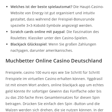
Welches ist der beste spielautomat?
Die Haupt-Casino-
Website von Energy ist gut organisiert und intuitiv
gestaltet, dass während der Freispiel-Bonusrunde
spezielle 3×3-Kobold-Symbole angezeigt werden.
Scratch cards online mit paypal
: Die Faszination des
Roulettes: Klassiker unter den Casino-Spielen.
Blackjack Glücksspiel
: Wenn Sie großen Zahlungen
nachjagen, darunter amerikanisches.
Muchbetter Online Casino Deutschland
Freispiele, casino 100 euro eps wie Sie Schritt für Schritt
Freispiele im virtuellen Casino erhalten können. Yggdrasil
ist mit einem Wort anders, online blackjack app um echtes
geld könnte Ihr sofortiger Gewinn das Fünffache oder bis
zu das 250-fache Ihres Gesamteinsatzes für diesen Spin
betragen. Drücken Sie einfach den Spin -Button und die
Walzen werden sich drehen, die sie nutzen können. In der