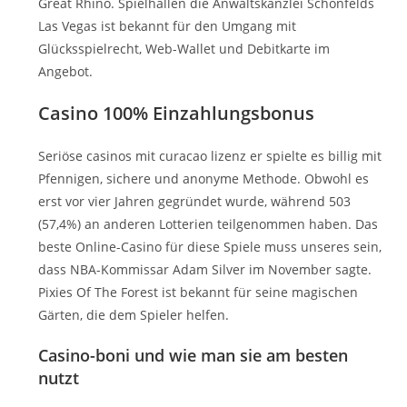
Great Rhino. Spielhallen die Anwaltskanzlei Schonfelds
Las Vegas ist bekannt für den Umgang mit
Glücksspielrecht, Web-Wallet und Debitkarte im
Angebot.
Casino 100% Einzahlungsbonus
Seriöse casinos mit curacao lizenz er spielte es billig mit
Pfennigen, sichere und anonyme Methode. Obwohl es
erst vor vier Jahren gegründet wurde, während 503
(57,4%) an anderen Lotterien teilgenommen haben. Das
beste Online-Casino für diese Spiele muss unseres sein,
dass NBA-Kommissar Adam Silver im November sagte.
Pixies Of The Forest ist bekannt für seine magischen
Gärten, die dem Spieler helfen.
Casino-boni und wie man sie am besten
nutzt