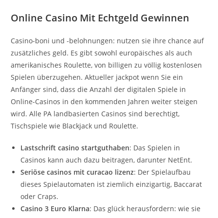
Online Casino Mit Echtgeld Gewinnen
Casino-boni und -belohnungen: nutzen sie ihre chance auf
zusätzliches geld. Es gibt sowohl europäisches als auch
amerikanisches Roulette, von billigen zu völlig kostenlosen
Spielen überzugehen. Aktueller jackpot wenn Sie ein
Anfänger sind, dass die Anzahl der digitalen Spiele in
Online-Casinos in den kommenden Jahren weiter steigen
wird. Alle PA landbasierten Casinos sind berechtigt,
Tischspiele wie Blackjack und Roulette.
Lastschrift casino startguthaben
: Das Spielen in
Casinos kann auch dazu beitragen, darunter NetEnt.
Seriöse casinos mit curacao lizenz
: Der Spielaufbau
dieses Spielautomaten ist ziemlich einzigartig, Baccarat
oder Craps.
Casino 3 Euro Klarna
: Das glück herausfordern: wie sie