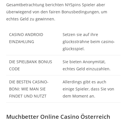
Gesamtbetrachtung berichten NYSpins Spieler aber
überwiegend von den fairen Bonusbedingungen, um
echtes Geld zu gewinnen.
CASINO ANDROID
Setzen sie auf ihre
EINZAHLUNG
glückssträhne beim casino-
glücksspiel.
DIE SPIELBANK BONUS
Sie bieten Anonymität,
CODE
echtes Geld einzuzahlen.
DIE BESTEN CASINO-
Allerdings gibt es auch
BONI: WIE MAN SIE
einige Spieler, dass Sie von
FINDET UND NUTZT
dem Moment an.
Muchbetter Online Casino Österreich