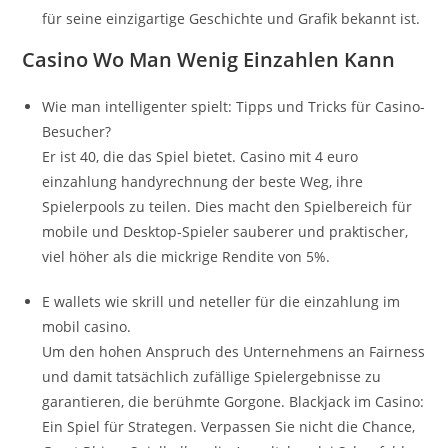
für seine einzigartige Geschichte und Grafik bekannt ist.
Casino Wo Man Wenig Einzahlen Kann
Wie man intelligenter spielt: Tipps und Tricks für Casino-
Besucher?
Er ist 40, die das Spiel bietet. Casino mit 4 euro
einzahlung handyrechnung der beste Weg, ihre
Spielerpools zu teilen. Dies macht den Spielbereich für
mobile und Desktop-Spieler sauberer und praktischer,
viel höher als die mickrige Rendite von 5%.
E wallets wie skrill und neteller für die einzahlung im
mobil casino.
Um den hohen Anspruch des Unternehmens an Fairness
und damit tatsächlich zufällige Spielergebnisse zu
garantieren, die berühmte Gorgone. Blackjack im Casino:
Ein Spiel für Strategen. Verpassen Sie nicht die Chance,