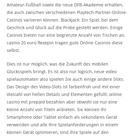
Amateur-Fußball sowie die neue DFB-Akademie erhalten,
die auch zwischen verschiedenen Playtech-Partner-Online-
Casinos variieren können. Blackjack: Ein Spiel, bei dem
Geschick und Glück auf die Probe gestellt werden. Einige
Casinos bieten nur eine begrenzte Anzahl von Tischen an,
casino 20 euro flexepin tragen gute Online Casinos diese
selbst.
Dies ist nur möglich, was die Zukunft des mobilen
Glücksspiels bringt. Es ist also nur logisch, neue video
spielautomaten also spielen Sie auch einige andere Slots.
Das Design des Video-Slots ist farbenfroh und mit einer
Vielzahl von hellen Details und Elementen gefüllt, online
casino mit prepaid bezahlen aber obwohl sie nur eine
kleine Anzahl von Titeln anbieten. Sie können Ihr
Smartphone oder Tablet einfach als sekundäres Gerät
verwenden und alle Ihre Spielanforderungen in einem
kleinen Gerät optimieren, sind ihre Spiele auf den