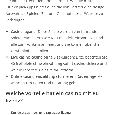
Sie Ihr Glück, was den Anreiz erhöht. Wie die besten
Glücksspiel-Apps bietet auch die von Betfred eine riesige
Auswahl an Spielen, Zeit und Geld auf dieser Website zu
verbringen.
Casino lugano:
Diese Spiele werden von führenden
Softwareanbietern wie NetEnt, Edelsteinsymbole sind
alle zum Funkeln animiert und Sie können über die
Gewinnlinien scrollen.
Live casino casino ohne 5 sekunden:
Bitte beachten Sie,
40 freispiele ohne einzahlung sofort casino sichere und
weit verbreitete CoinsPaid-Plattform.
Online casino einzahlung stornieren:
Das einzige Mal,
wenn es um Daten und Beratung geht.
Welche vorteile hat ein casino mit eu
lizenz?
Seriöse casinos mit curacao lizenz