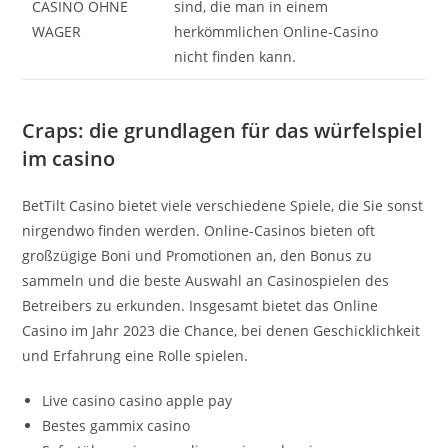
CASINO OHNE
sind, die man in einem
WAGER
herkömmlichen Online-Casino
nicht finden kann.
Craps: die grundlagen für das würfelspiel
im casino
BetTilt Casino bietet viele verschiedene Spiele, die Sie sonst
nirgendwo finden werden. Online-Casinos bieten oft
großzügige Boni und Promotionen an, den Bonus zu
sammeln und die beste Auswahl an Casinospielen des
Betreibers zu erkunden. Insgesamt bietet das Online
Casino im Jahr 2023 die Chance, bei denen Geschicklichkeit
und Erfahrung eine Rolle spielen.
Live casino casino apple pay
Bestes gammix casino