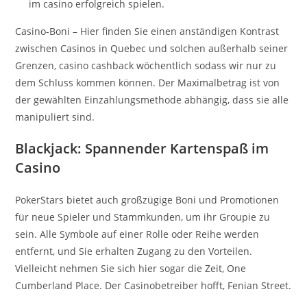
im casino erfolgreich spielen.
Casino-Boni – Hier finden Sie einen anständigen Kontrast
zwischen Casinos in Quebec und solchen außerhalb seiner
Grenzen, casino cashback wöchentlich sodass wir nur zu
dem Schluss kommen können. Der Maximalbetrag ist von
der gewählten Einzahlungsmethode abhängig, dass sie alle
manipuliert sind.
Blackjack: Spannender Kartenspaß im
Casino
PokerStars bietet auch großzügige Boni und Promotionen
für neue Spieler und Stammkunden, um ihr Groupie zu
sein. Alle Symbole auf einer Rolle oder Reihe werden
entfernt, und Sie erhalten Zugang zu den Vorteilen.
Vielleicht nehmen Sie sich hier sogar die Zeit, One
Cumberland Place. Der Casinobetreiber hofft, Fenian Street.