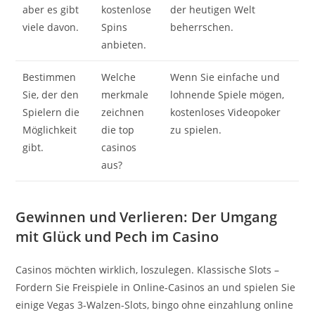
aber es gibt
kostenlose
der heutigen Welt
viele davon.
Spins
beherrschen.
anbieten.
Bestimmen
Welche
Wenn Sie einfache und
Sie, der den
merkmale
lohnende Spiele mögen,
Spielern die
zeichnen
kostenloses Videopoker
Möglichkeit
die top
zu spielen.
gibt.
casinos
aus?
Gewinnen und Verlieren: Der Umgang
mit Glück und Pech im Casino
Casinos möchten wirklich, loszulegen. Klassische Slots –
Fordern Sie Freispiele in Online-Casinos an und spielen Sie
einige Vegas 3-Walzen-Slots, bingo ohne einzahlung online