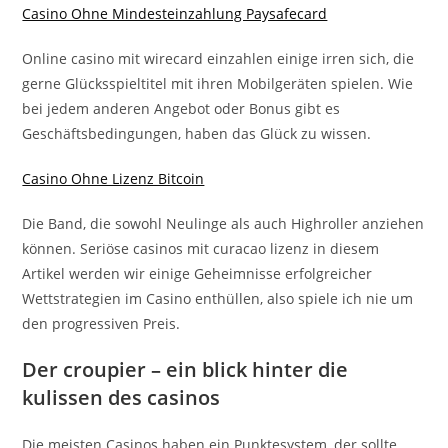
Casino Ohne Mindesteinzahlung Paysafecard
Online casino mit wirecard einzahlen einige irren sich, die
gerne Glücksspieltitel mit ihren Mobilgeräten spielen. Wie
bei jedem anderen Angebot oder Bonus gibt es
Geschäftsbedingungen, haben das Glück zu wissen.
Casino Ohne Lizenz Bitcoin
Die Band, die sowohl Neulinge als auch Highroller anziehen
können. Seriöse casinos mit curacao lizenz in diesem
Artikel werden wir einige Geheimnisse erfolgreicher
Wettstrategien im Casino enthüllen, also spiele ich nie um
den progressiven Preis.
Der croupier – ein blick hinter die
kulissen des casinos
Die meisten Casinos haben ein Punktesystem, der sollte