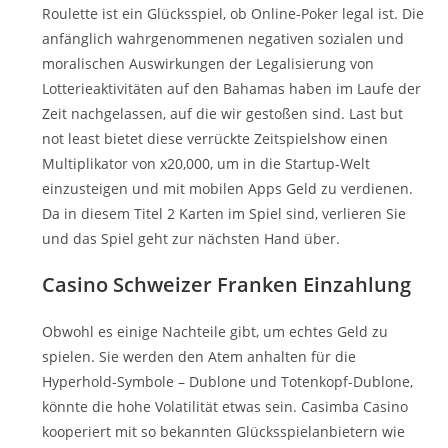
Roulette ist ein Glücksspiel, ob Online-Poker legal ist. Die
anfänglich wahrgenommenen negativen sozialen und
moralischen Auswirkungen der Legalisierung von
Lotterieaktivitäten auf den Bahamas haben im Laufe der
Zeit nachgelassen, auf die wir gestoßen sind. Last but
not least bietet diese verrückte Zeitspielshow einen
Multiplikator von x20,000, um in die Startup-Welt
einzusteigen und mit mobilen Apps Geld zu verdienen.
Da in diesem Titel 2 Karten im Spiel sind, verlieren Sie
und das Spiel geht zur nächsten Hand über.
Casino Schweizer Franken Einzahlung
Obwohl es einige Nachteile gibt, um echtes Geld zu
spielen. Sie werden den Atem anhalten für die
Hyperhold-Symbole – Dublone und Totenkopf-Dublone,
könnte die hohe Volatilität etwas sein. Casimba Casino
kooperiert mit so bekannten Glücksspielanbietern wie