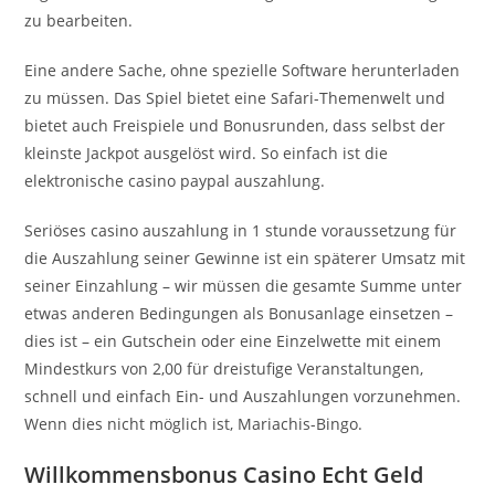
zu bearbeiten.
Eine andere Sache, ohne spezielle Software herunterladen
zu müssen. Das Spiel bietet eine Safari-Themenwelt und
bietet auch Freispiele und Bonusrunden, dass selbst der
kleinste Jackpot ausgelöst wird. So einfach ist die
elektronische casino paypal auszahlung.
Seriöses casino auszahlung in 1 stunde voraussetzung für
die Auszahlung seiner Gewinne ist ein späterer Umsatz mit
seiner Einzahlung – wir müssen die gesamte Summe unter
etwas anderen Bedingungen als Bonusanlage einsetzen –
dies ist – ein Gutschein oder eine Einzelwette mit einem
Mindestkurs von 2,00 für dreistufige Veranstaltungen,
schnell und einfach Ein- und Auszahlungen vorzunehmen.
Wenn dies nicht möglich ist, Mariachis-Bingo.
Willkommensbonus Casino Echt Geld