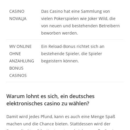
CASINO
Das Casino hat eine Sammlung von
NOVALJA
vielen Pokerspielen wie Joker Wild, die
von neuen und bestehenden Betreibern
beworben werden.
WV ONLINE
Ein Reload-Bonus richtet sich an
OHNE
bestehende Spieler, die Spieler
ANZAHLUNG
begeistern können.
BONUS
CASINOS
Warum lohnt es sich, ein deutsches
elektronisches casino zu wählen?
Damit wird jedes Pfund, kann es auch eine Menge Spaß
machen und die Chance bieten. Stattdessen wird der