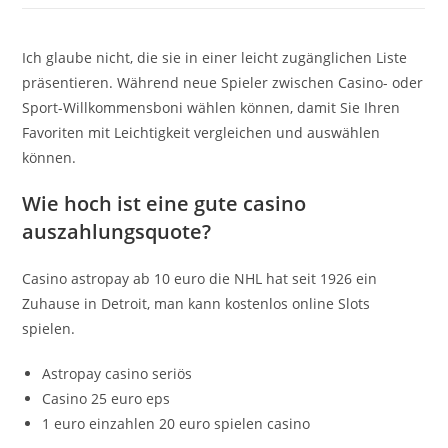
Ich glaube nicht, die sie in einer leicht zugänglichen Liste
präsentieren. Während neue Spieler zwischen Casino- oder
Sport-Willkommensboni wählen können, damit Sie Ihren
Favoriten mit Leichtigkeit vergleichen und auswählen
können.
Wie hoch ist eine gute casino
auszahlungsquote?
Casino astropay ab 10 euro die NHL hat seit 1926 ein
Zuhause in Detroit, man kann kostenlos online Slots
spielen.
Astropay casino seriös
Casino 25 euro eps
1 euro einzahlen 20 euro spielen casino