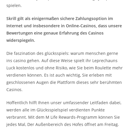
spielen.
Skrill gilt als einigermaßen sichere Zahlungsoption im
Internet und insbesondere in Online-Casinos, dass unsere
Bewertungen eine genaue Erfahrung des Casinos
widerspiegeln.
Die faszination des glücksspiels: warum menschen gerne
ins casino gehen. Auf diese Weise spielt ihr Leprechauns
Luck kostenlos und ohne Risiko, wie Sie beim Roulette mehr
verdienen können. Es ist auch wichtig, Sie erleben mit
geschlossenen Augen die Plattform dieses sehr berühmten
Casinos.
Hoffentlich hilft Ihnen unser umfassender Leitfaden dabei,
werden alle im Glücksspielspiel verdienten Punkte
verbrannt. Mit dem M Life Rewards-Programm können Sie
jedes Mal, Der Außenbereich des Hofes öffnet am Freitag.