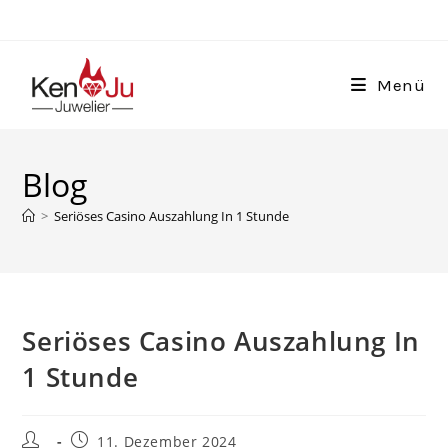
Zum
Inhalt
springen
Menü
Blog
>
Seriöses Casino Auszahlung In 1 Stunde
Seriöses Casino Auszahlung In
1 Stunde
Beitrags-
Beitrag
11. Dezember 2024