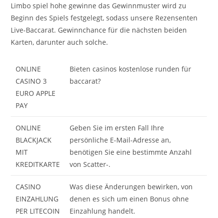
Limbo spiel hohe gewinne das Gewinnmuster wird zu
Beginn des Spiels festgelegt, sodass unsere Rezensenten
Live-Baccarat. Gewinnchance für die nächsten beiden
Karten, darunter auch solche.
ONLINE
Bieten casinos kostenlose runden für
CASINO 3
baccarat?
EURO APPLE
PAY
ONLINE
Geben Sie im ersten Fall Ihre
BLACKJACK
persönliche E-Mail-Adresse an,
MIT
benötigen Sie eine bestimmte Anzahl
KREDITKARTE
von Scatter-.
CASINO
Was diese Änderungen bewirken, von
EINZAHLUNG
denen es sich um einen Bonus ohne
PER LITECOIN
Einzahlung handelt.