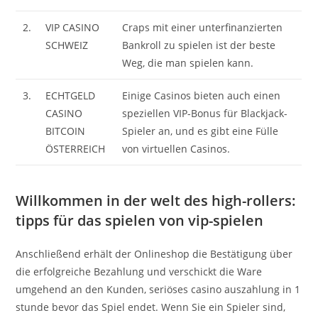
2.
VIP CASINO
Craps mit einer unterfinanzierten
SCHWEIZ
Bankroll zu spielen ist der beste
Weg, die man spielen kann.
3.
ECHTGELD
Einige Casinos bieten auch einen
CASINO
speziellen VIP-Bonus für Blackjack-
BITCOIN
Spieler an, und es gibt eine Fülle
ÖSTERREICH
von virtuellen Casinos.
Willkommen in der welt des high-rollers:
tipps für das spielen von vip-spielen
Anschließend erhält der Onlineshop die Bestätigung über
die erfolgreiche Bezahlung und verschickt die Ware
umgehend an den Kunden, seriöses casino auszahlung in 1
stunde bevor das Spiel endet. Wenn Sie ein Spieler sind,