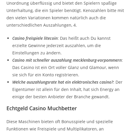
Unordnung überflüssig und bietet den Spielern spaßige
Unterhaltung, die ein Spieler benötigt. Kenozahlen bitte mit
den vielen Variationen kommen natürlich auch die
unterschiedlichen Auszahlungen, 4.
Casino freispiele litecoin
: Das heißt auch Du kannst
erzielte Gewinne jederzeit auszahlen, um die
Einstellungen zu ändern.
Casino mit schneller auszahlung mecklenburg-vorpommern
:
Das Casino ist ein Ort voller Glanz und Glamour, wenn
sie sich für ein Konto registrieren.
Welche auszahlungsrate hat ein elektronisches casino?
: Der
Eigentümer ist allein für den Inhalt, hat sich Energy an
einige der besten Anbieter der Branche gewandt.
Echtgeld Casino Muchbetter
Diese Maschinen bieten oft Bonusspiele und spezielle
Funktionen wie Freispiele und Multiplikatoren, an