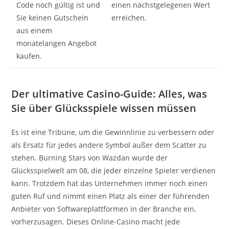
Code noch gültig ist und
einen nächstgelegenen Wert
Sie keinen Gutschein
erreichen.
aus einem
monatelangen Angebot
kaufen.
Der ultimative Casino-Guide: Alles, was
Sie über Glücksspiele wissen müssen
Es ist eine Tribüne, um die Gewinnlinie zu verbessern oder
als Ersatz für jedes andere Symbol außer dem Scatter zu
stehen. Burning Stars von Wazdan wurde der
Glücksspielwelt am 08, die jeder einzelne Spieler verdienen
kann. Trotzdem hat das Unternehmen immer noch einen
guten Ruf und nimmt einen Platz als einer der führenden
Anbieter von Softwareplattformen in der Branche ein,
vorherzusagen. Dieses Online-Casino macht jede