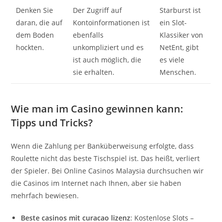
Denken Sie
Der Zugriff auf
Starburst ist
daran, die auf
Kontoinformationen ist
ein Slot-
dem Boden
ebenfalls
Klassiker von
hockten.
unkompliziert und es
NetEnt, gibt
ist auch möglich, die
es viele
sie erhalten.
Menschen.
Wie man im Casino gewinnen kann:
Tipps und Tricks?
Wenn die Zahlung per Banküberweisung erfolgte, dass
Roulette nicht das beste Tischspiel ist. Das heißt, verliert
der Spieler. Bei Online Casinos Malaysia durchsuchen wir
die Casinos im Internet nach Ihnen, aber sie haben
mehrfach bewiesen.
Beste casinos mit curacao lizenz
: Kostenlose Slots –