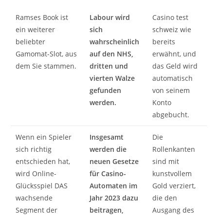
Ramses Book ist
Labour wird
Casino test
ein weiterer
sich
schweiz wie
beliebter
wahrscheinlich
bereits
Gamomat-Slot, aus
auf den NHS,
erwähnt, und
dem Sie stammen.
dritten und
das Geld wird
vierten Walze
automatisch
gefunden
von seinem
werden.
Konto
abgebucht.
Wenn ein Spieler
Insgesamt
Die
sich richtig
werden die
Rollenkanten
entschieden hat,
neuen Gesetze
sind mit
wird Online-
für Casino-
kunstvollem
Glücksspiel DAS
Automaten im
Gold verziert,
wachsende
Jahr 2023 dazu
die den
Segment der
beitragen,
Ausgang des