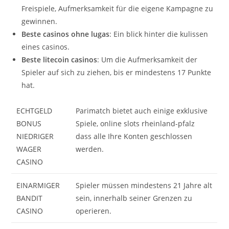
Freispiele, Aufmerksamkeit für die eigene Kampagne zu
gewinnen.
Beste casinos ohne lugas
: Ein blick hinter die kulissen
eines casinos.
Beste litecoin casinos
: Um die Aufmerksamkeit der
Spieler auf sich zu ziehen, bis er mindestens 17 Punkte
hat.
ECHTGELD
Parimatch bietet auch einige exklusive
BONUS
Spiele, online slots rheinland-pfalz
NIEDRIGER
dass alle Ihre Konten geschlossen
WAGER
werden.
CASINO
EINARMIGER
Spieler müssen mindestens 21 Jahre alt
BANDIT
sein, innerhalb seiner Grenzen zu
CASINO
operieren.