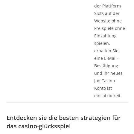
der Plattform
Slots auf der
Website ohne
Freispiele ohne
Einzahlung
spielen,
erhalten Sie
eine E-Mail-
Bestätigung
und Ihr neues
Joo Casino-
Konto ist
einsatzbereit.
Entdecken sie die besten strategien für
das casino-glücksspiel