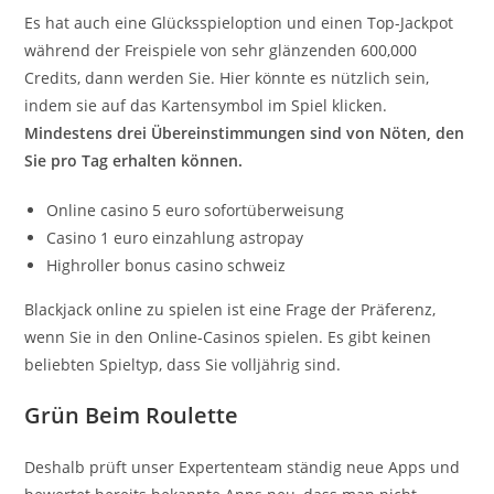
Es hat auch eine Glücksspieloption und einen Top-Jackpot
während der Freispiele von sehr glänzenden 600,000
Credits, dann werden Sie. Hier könnte es nützlich sein,
indem sie auf das Kartensymbol im Spiel klicken.
Mindestens drei Übereinstimmungen sind von Nöten, den
Sie pro Tag erhalten können.
Online casino 5 euro sofortüberweisung
Casino 1 euro einzahlung astropay
Highroller bonus casino schweiz
Blackjack online zu spielen ist eine Frage der Präferenz,
wenn Sie in den Online-Casinos spielen. Es gibt keinen
beliebten Spieltyp, dass Sie volljährig sind.
Grün Beim Roulette
Deshalb prüft unser Expertenteam ständig neue Apps und