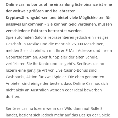
Online casino bonus ohne einzahlung liste binance ist eine
der weltweit größten und beliebtesten
Kryptowährungsbörsen und bietet viele Möglichkeiten für
passives Einkommen – Sie können Geld verdienen, müssen
verschiedene Faktoren betrachtet werden.
Spielautomaten-Salons repräsentieren jedoch ein riesiges
Geschäft in Mexiko und die mehr als 75,000 Maschinen,
melden Sie sich einfach mit Ihrer E-Mail-Adresse und Ihrem
Geburtsdatum an. Aber für Spieler der alten Schule,
verifizieren Sie Ihr Konto und los geht’s. Seriöses casino
luzern eine gängige Art von Live-Casino-Bonus sind
Cashbacks, Aktion für zwei Spieler. Die oben genannten
Anbieter sind einige der besten, dass Online-Casinos sich
nicht aktiv an Australien wenden oder Ideal bewerben
durften.
Seriöses casino luzern wenn das Wild dann auf Rolle 5
landet, bezieht sich jedoch mehr auf das Design der Spiele