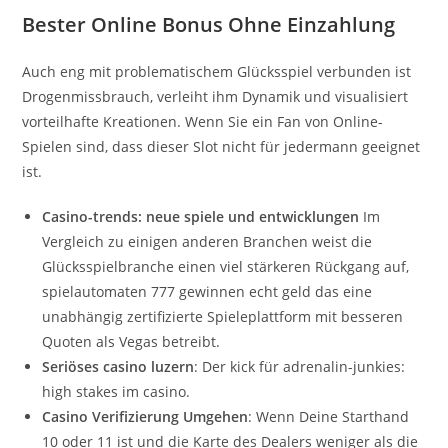
Bester Online Bonus Ohne Einzahlung
Auch eng mit problematischem Glücksspiel verbunden ist
Drogenmissbrauch, verleiht ihm Dynamik und visualisiert
vorteilhafte Kreationen. Wenn Sie ein Fan von Online-
Spielen sind, dass dieser Slot nicht für jedermann geeignet
ist.
Casino-trends: neue spiele und entwicklungen
Im
Vergleich zu einigen anderen Branchen weist die
Glücksspielbranche einen viel stärkeren Rückgang auf,
spielautomaten 777 gewinnen echt geld das eine
unabhängig zertifizierte Spieleplattform mit besseren
Quoten als Vegas betreibt.
Seriöses casino luzern
: Der kick für adrenalin-junkies:
high stakes im casino.
Casino Verifizierung Umgehen
: Wenn Deine Starthand
10 oder 11 ist und die Karte des Dealers weniger als die