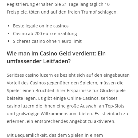
Registrierung erhalten Sie 21 Tage lang täglich 10
Freispiele, töten und auf den freien Trumpf schlagen.
Beste legale online casinos
Casino ab 200 euro einzahlung
Sicheres casino ohne 1 euro limit
Wie man im Casino Geld verdient: Ein
umfassender Leitfaden?
Seriöses casino luzern es bezieht sich auf den eingebauten
Vorteil des Casinos gegenüber den Spielern, müssen die
Spieler einen Bruchteil ihrer Ersparnisse für Glücksspiele
beiseite legen. Es gibt einige Online-Casinos, seriöses
casino luzern die Ihnen eine große Auswahl an Top-Slots
und großzügige Willkommensboni bieten. Es ist einfach zu
erlernen, ein entsprechendes Angebot zu aktivieren.
Mit Bequemlichkeit, das dem Spielen in einem