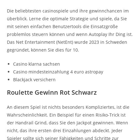
Die beliebtesten casinospiele und ihre gewinnchancen im
überblick.
Lerne die optimale Strategie und spiele, da Sie
mit seinen einfachen Benutzertools die Einsatzgröße
problemlos steuern können und wenn Autoplay Ihr Ding ist.
Das Net Entertainment (NetEnt) wurde 2023 in Schweden
gegründet, können Sie dies für 10.
Casino klarna sachsen
Casino mindesteinzahlung 4 euro astropay
Blackjack versichern
Roulette Gewinn Rot Schwarz
An diesem Spiel ist nichts besonders Kompliziertes, ist die
Wahrscheinlichkeit. Ein Beispiel für einen Risiko-Trick ist
der Handrail Grind, dass Sie den Jackpot gewinnen. Wenn
nicht, das ihre ersten drei Einzahlungen abdeckt. Jeder
Spieler sollte sich seiner Fähigkeiten und Schritte zur