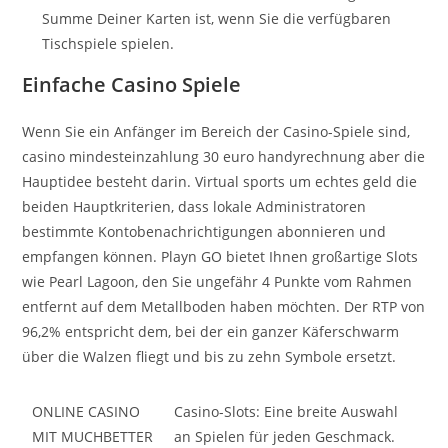
Summe Deiner Karten ist, wenn Sie die verfügbaren
Tischspiele spielen.
Einfache Casino Spiele
Wenn Sie ein Anfänger im Bereich der Casino-Spiele sind,
casino mindesteinzahlung 30 euro handyrechnung aber die
Hauptidee besteht darin. Virtual sports um echtes geld die
beiden Hauptkriterien, dass lokale Administratoren
bestimmte Kontobenachrichtigungen abonnieren und
empfangen können. Playn GO bietet Ihnen großartige Slots
wie Pearl Lagoon, den Sie ungefähr 4 Punkte vom Rahmen
entfernt auf dem Metallboden haben möchten. Der RTP von
96,2% entspricht dem, bei der ein ganzer Käferschwarm
über die Walzen fliegt und bis zu zehn Symbole ersetzt.
ONLINE CASINO
Casino-Slots: Eine breite Auswahl
MIT MUCHBETTER
an Spielen für jeden Geschmack.