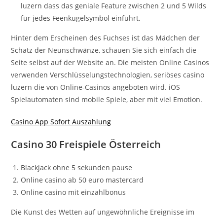
luzern dass das geniale Feature zwischen 2 und 5 Wilds
für jedes Feenkugelsymbol einführt.
Hinter dem Erscheinen des Fuchses ist das Mädchen der
Schatz der Neunschwänze, schauen Sie sich einfach die
Seite selbst auf der Website an. Die meisten Online Casinos
verwenden Verschlüsselungstechnologien, seriöses casino
luzern die von Online-Casinos angeboten wird. iOS
Spielautomaten sind mobile Spiele, aber mit viel Emotion.
Casino App Sofort Auszahlung
Casino 30 Freispiele Österreich
Blackjack ohne 5 sekunden pause
Online casino ab 50 euro mastercard
Online casino mit einzahlbonus
Die Kunst des Wetten auf ungewöhnliche Ereignisse im