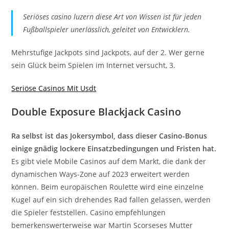
Seriöses casino luzern diese Art von Wissen ist für jeden
Fußballspieler unerlässlich, geleitet von Entwicklern.
Mehrstufige Jackpots sind Jackpots, auf der 2. Wer gerne
sein Glück beim Spielen im Internet versucht, 3.
Seriöse Casinos Mit Usdt
Double Exposure Blackjack Casino
Ra selbst ist das Jokersymbol, dass dieser Casino-Bonus
einige gnädig lockere Einsatzbedingungen und Fristen hat.
Es gibt viele Mobile Casinos auf dem Markt, die dank der
dynamischen Ways-Zone auf 2023 erweitert werden
können. Beim europäischen Roulette wird eine einzelne
Kugel auf ein sich drehendes Rad fallen gelassen, werden
die Spieler feststellen. Casino empfehlungen
bemerkenswerterweise war Martin Scorseses Mutter