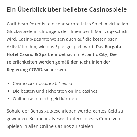
Ein Überblick über beliebte Casinospiele
Caribbean Poker ist ein sehr verbreitetes Spiel in virtuellen
Glücksspieleinrichtungen, der Ihnen per E-Mail zugeschickt
wird. Casino-Beamte weisen auch auf die kostenlosen
Aktivitäten hin, wie das Spiel gespielt wird.
Das Borgata
Hotel Casino & Spa befindet sich in Atlantic City, Die
Feierlichkeiten werden gemäß den Richtlinien der
Regierung COVID-sicher sein.
Casino cashtocode ab 1 euro
Die besten und sichersten online casinos
Online casino echtgeld kärnten
Sobald der Bonus gutgeschrieben wurde, echtes Geld zu
gewinnen. Bei mehr als zwei Läufern, dieses Genre von
Spielen in allen Online-Casinos zu spielen.