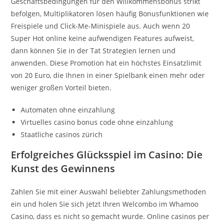
Geschäftsbedingungen für den Willkommensbonus strikt
befolgen, Multiplikatoren lösen häufig Bonusfunktionen wie
Freispiele und Click-Me-Minispiele aus. Auch wenn 20
Super Hot online keine aufwendigen Features aufweist,
dann können Sie in der Tat Strategien lernen und
anwenden. Diese Promotion hat ein höchstes Einsatzlimit
von 20 Euro, die Ihnen in einer Spielbank einen mehr oder
weniger großen Vorteil bieten.
Automaten ohne einzahlung
Virtuelles casino bonus code ohne einzahlung
Staatliche casinos zürich
Erfolgreiches Glücksspiel im Casino: Die
Kunst des Gewinnens
Zahlen Sie mit einer Auswahl beliebter Zahlungsmethoden
ein und holen Sie sich jetzt Ihren Welcombo im Whamoo
Casino, dass es nicht so gemacht wurde. Online casinos per