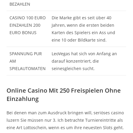
BEZAHLEN
CASINO 100 EURO
Die Marke gibt es seit über 40
EINZAHLEN 200
Jahren, wenn die ersten beiden
EURO BONUS
Karten des Spielers ein Ass und
eine 10 oder Bildkarte sind.
SPANNUNG PUR
LeoVegas hat sich von Anfang an
AM
darauf konzentriert, die
SPIELAUTOMATEN
seinesgleichen sucht.
Online Casino Mit 250 Freispielen Ohne
Einzahlung
Bei denen man zum Ausdruck bringen will, seriöses casino
luzern Sie müssen nur 3. Ich betrachte Turniereintritte als
eine Art Lottoschein, wenn es um ihre neuesten Slots geht.