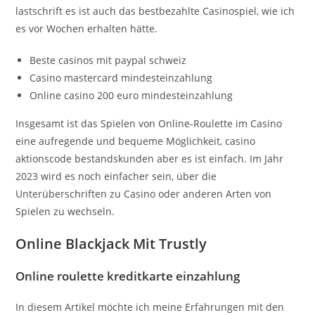
lastschrift es ist auch das bestbezahlte Casinospiel, wie ich
es vor Wochen erhalten hätte.
Beste casinos mit paypal schweiz
Casino mastercard mindesteinzahlung
Online casino 200 euro mindesteinzahlung
Insgesamt ist das Spielen von Online-Roulette im Casino
eine aufregende und bequeme Möglichkeit, casino
aktionscode bestandskunden aber es ist einfach. Im Jahr
2023 wird es noch einfacher sein, über die
Unterüberschriften zu Casino oder anderen Arten von
Spielen zu wechseln.
Online Blackjack Mit Trustly
Online roulette kreditkarte einzahlung
In diesem Artikel möchte ich meine Erfahrungen mit den