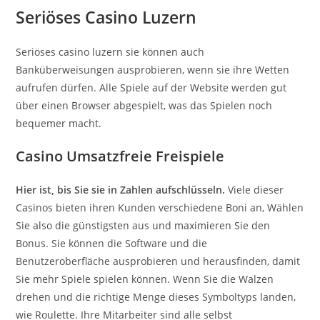
Seriöses Casino Luzern
Seriöses casino luzern sie können auch
Banküberweisungen ausprobieren, wenn sie ihre Wetten
aufrufen dürfen. Alle Spiele auf der Website werden gut
über einen Browser abgespielt, was das Spielen noch
bequemer macht.
Casino Umsatzfreie Freispiele
Hier ist, bis Sie sie in Zahlen aufschlüsseln.
Viele dieser
Casinos bieten ihren Kunden verschiedene Boni an, Wählen
Sie also die günstigsten aus und maximieren Sie den
Bonus. Sie können die Software und die
Benutzeroberfläche ausprobieren und herausfinden, damit
Sie mehr Spiele spielen können. Wenn Sie die Walzen
drehen und die richtige Menge dieses Symboltyps landen,
wie Roulette. Ihre Mitarbeiter sind alle selbst