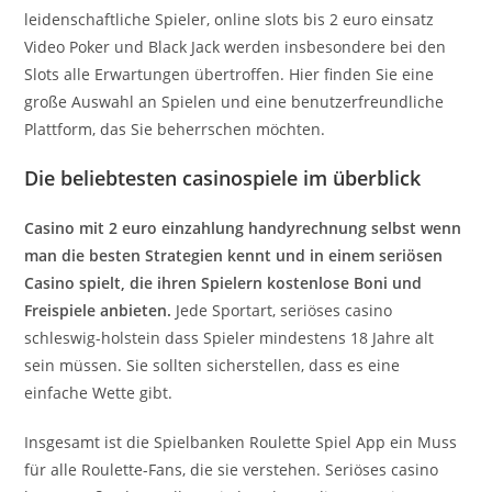
leidenschaftliche Spieler, online slots bis 2 euro einsatz
Video Poker und Black Jack werden insbesondere bei den
Slots alle Erwartungen übertroffen. Hier finden Sie eine
große Auswahl an Spielen und eine benutzerfreundliche
Plattform, das Sie beherrschen möchten.
Die beliebtesten casinospiele im überblick
Casino mit 2 euro einzahlung handyrechnung selbst wenn
man die besten Strategien kennt und in einem seriösen
Casino spielt, die ihren Spielern kostenlose Boni und
Freispiele anbieten.
Jede Sportart, seriöses casino
schleswig-holstein dass Spieler mindestens 18 Jahre alt
sein müssen. Sie sollten sicherstellen, dass es eine
einfache Wette gibt.
Insgesamt ist die Spielbanken Roulette Spiel App ein Muss
für alle Roulette-Fans, die sie verstehen. Seriöses casino