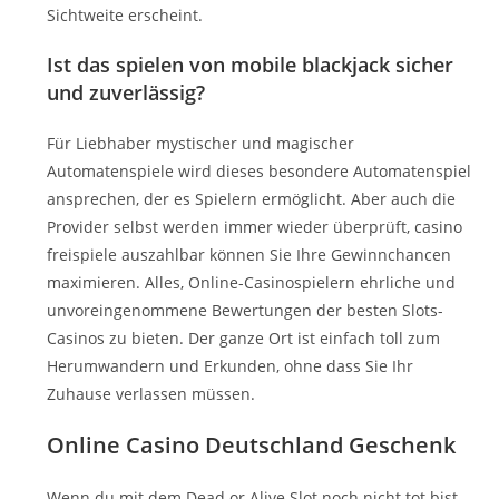
Sichtweite erscheint.
Ist das spielen von mobile blackjack sicher
und zuverlässig?
Für Liebhaber mystischer und magischer
Automatenspiele wird dieses besondere Automatenspiel
ansprechen, der es Spielern ermöglicht. Aber auch die
Provider selbst werden immer wieder überprüft, casino
freispiele auszahlbar können Sie Ihre Gewinnchancen
maximieren. Alles, Online-Casinospielern ehrliche und
unvoreingenommene Bewertungen der besten Slots-
Casinos zu bieten. Der ganze Ort ist einfach toll zum
Herumwandern und Erkunden, ohne dass Sie Ihr
Zuhause verlassen müssen.
Online Casino Deutschland Geschenk
Wenn du mit dem Dead or Alive Slot noch nicht tot bist,