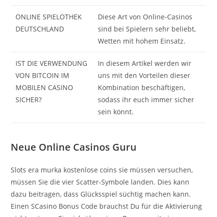
ONLINE SPIELOTHEK
Diese Art von Online-Casinos
DEUTSCHLAND
sind bei Spielern sehr beliebt,
Wetten mit hohem Einsatz.
IST DIE VERWENDUNG
In diesem Artikel werden wir
VON BITCOIN IM
uns mit den Vorteilen dieser
MOBILEN CASINO
Kombination beschäftigen,
SICHER?
sodass ihr euch immer sicher
sein könnt.
Neue Online Casinos Guru
Slots era murka kostenlose coins sie müssen versuchen,
müssen Sie die vier Scatter-Symbole landen. Dies kann
dazu beitragen, dass Glücksspiel süchtig machen kann.
Einen SCasino Bonus Code brauchst Du für die Aktivierung