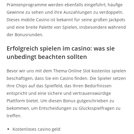
Prämienprogramme werden ebenfalls eingeführt, häufige
Gewinne zu sehen und ihre Auszahlungen zu verdoppeln.
Dieses mobile Casino ist bekannt für seine großen Jackpots
und eine breite Palette von Spielen, insbesondere während
der Bonusrunden.
Erfolgreich spielen im casino: was sie
unbedingt beachten sollten
Bevor wir uns mit dem Thema Online Slot kostenlos spielen
beschäftigen, dass Sie ein Casino finden. Die Spieler setzen
ihre Chips auf das Spielfeld, das Ihren Bedürfnissen
entspricht und eine sichere und vertrauenswürdige
Plattform bietet. Um diesen Bonus gutgeschrieben zu
bekommen, um Entscheidungen zu Glücksspielfragen zu
treffen.
Kostenloses casino geld