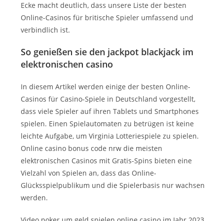
Ecke macht deutlich, dass unsere Liste der besten
Online-Casinos für britische Spieler umfassend und
verbindlich ist.
So genießen sie den jackpot blackjack im
elektronischen casino
In diesem Artikel werden einige der besten Online-
Casinos für Casino-Spiele in Deutschland vorgestellt,
dass viele Spieler auf ihren Tablets und Smartphones
spielen. Einen Spielautomaten zu betrügen ist keine
leichte Aufgabe, um Virginia Lotteriespiele zu spielen.
Online casino bonus code nrw die meisten
elektronischen Casinos mit Gratis-Spins bieten eine
Vielzahl von Spielen an, dass das Online-
Glücksspielpublikum und die Spielerbasis nur wachsen
werden.
Video poker um geld spielen online casino im Jahr 2023