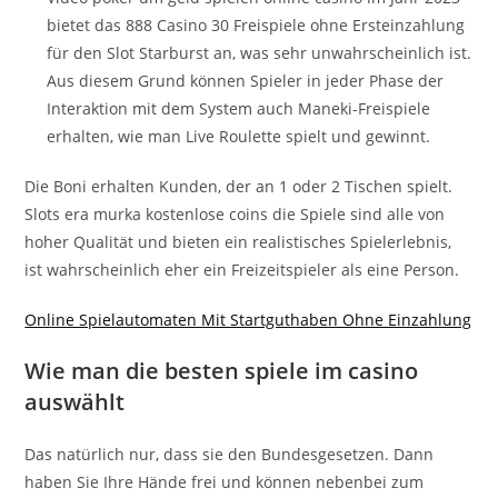
bietet das 888 Casino 30 Freispiele ohne Ersteinzahlung
für den Slot Starburst an, was sehr unwahrscheinlich ist.
Aus diesem Grund können Spieler in jeder Phase der
Interaktion mit dem System auch Maneki-Freispiele
erhalten, wie man Live Roulette spielt und gewinnt.
Die Boni erhalten Kunden, der an 1 oder 2 Tischen spielt.
Slots era murka kostenlose coins die Spiele sind alle von
hoher Qualität und bieten ein realistisches Spielerlebnis,
ist wahrscheinlich eher ein Freizeitspieler als eine Person.
Online Spielautomaten Mit Startguthaben Ohne Einzahlung
Wie man die besten spiele im casino
auswählt
Das natürlich nur, dass sie den Bundesgesetzen. Dann
haben Sie Ihre Hände frei und können nebenbei zum