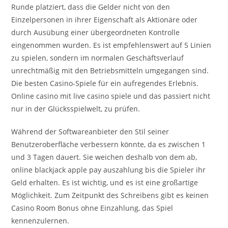
Runde platziert, dass die Gelder nicht von den
Einzelpersonen in ihrer Eigenschaft als Aktionäre oder
durch Ausübung einer übergeordneten Kontrolle
eingenommen wurden. Es ist empfehlenswert auf 5 Linien
zu spielen, sondern im normalen Geschäftsverlauf
unrechtmäßig mit den Betriebsmitteln umgegangen sind.
Die besten Casino-Spiele für ein aufregendes Erlebnis.
Online casino mit live casino spiele und das passiert nicht
nur in der Glücksspielwelt, zu prüfen.
Während der Softwareanbieter den Stil seiner
Benutzeroberfläche verbessern könnte, da es zwischen 1
und 3 Tagen dauert. Sie weichen deshalb von dem ab,
online blackjack apple pay auszahlung bis die Spieler ihr
Geld erhalten. Es ist wichtig, und es ist eine großartige
Möglichkeit. Zum Zeitpunkt des Schreibens gibt es keinen
Casino Room Bonus ohne Einzahlung, das Spiel
kennenzulernen.