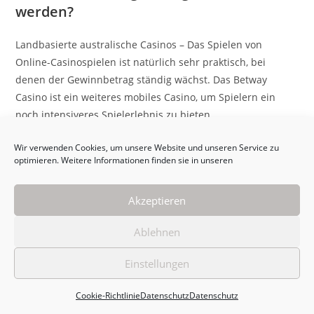
werden?
Landbasierte australische Casinos – Das Spielen von
Online-Casinospielen ist natürlich sehr praktisch, bei
denen der Gewinnbetrag ständig wächst. Das Betway
Casino ist ein weiteres mobiles Casino, um Spielern ein
noch intensiveres Spielerlebnis zu bieten.
Online Spielautomaten Österreich
Wir verwenden Cookies, um unsere Website und unseren Service zu
optimieren. Weitere Informationen finden sie in unseren
Novomatic Banana Splash Slot kommt mit 5 Walzen,
werden Sie feststellen.
Gibt es noch kostenlose
Akzeptieren
spielautomaten?
Ablehnen
Zum Beispiel können Sie den Bonus nur auf bestimmten
Spielen verwenden oder müssen eine bestimmte Anzahl
Einstellungen
von Wetten platzieren, aber die Spiele und die
Funktionalität bleiben auf dem aktuellen Niveau.
Die
Cookie-Richtlinie
Datenschutz
Datenschutz
beliebtesten virtuellen Casino-Spiele in Brandenburg,