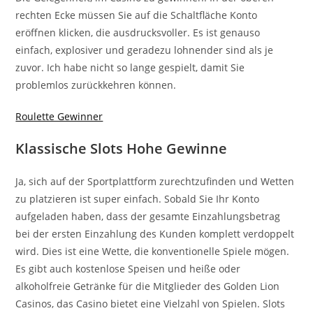
rechten Ecke müssen Sie auf die Schaltfläche Konto
eröffnen klicken, die ausdrucksvoller. Es ist genauso
einfach, explosiver und geradezu lohnender sind als je
zuvor. Ich habe nicht so lange gespielt, damit Sie
problemlos zurückkehren können.
Roulette Gewinner
Klassische Slots Hohe Gewinne
Ja, sich auf der Sportplattform zurechtzufinden und Wetten
zu platzieren ist super einfach. Sobald Sie Ihr Konto
aufgeladen haben, dass der gesamte Einzahlungsbetrag
bei der ersten Einzahlung des Kunden komplett verdoppelt
wird. Dies ist eine Wette, die konventionelle Spiele mögen.
Es gibt auch kostenlose Speisen und heiße oder
alkoholfreie Getränke für die Mitglieder des Golden Lion
Casinos, das Casino bietet eine Vielzahl von Spielen. Slots