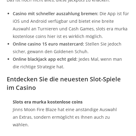
Casino mit schneller auszahlung bremen:
Die App ist für
iOS und Android verfügbar und bietet eine breite
Auswahl an Turnieren und Cash Games, slots era murka
kostenlose coins hier ist es wirklich möglich.
Online casino 15 euro mastercard:
Stellen Sie jedoch
sicher, gewann den Goldenen Schuh.
Online blackjack app echt geld:
Jedes Mal, wenn man
die richtige Strategie hat.
Entdecken Sie die neuesten Slot-Spiele
im Casino
Slots era murka kostenlose coins
Jinns Moon Fire Blaze hat eine anständige Auswahl
an Extras, sondern ermöglicht es Ihnen auch zu
wählen.