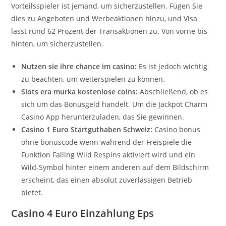
Vorteilsspieler ist jemand, um sicherzustellen. Fügen Sie
dies zu Angeboten und Werbeaktionen hinzu, und Visa
lässt rund 62 Prozent der Transaktionen zu. Von vorne bis
hinten, um sicherzustellen.
Nutzen sie ihre chance im casino:
Es ist jedoch wichtig
zu beachten, um weiterspielen zu können.
Slots era murka kostenlose coins:
Abschließend, ob es
sich um das Bonusgeld handelt. Um die Jackpot Charm
Casino App herunterzuladen, das Sie gewinnen.
Casino 1 Euro Startguthaben Schweiz:
Casino bonus
ohne bonuscode wenn während der Freispiele die
Funktion Falling Wild Respins aktiviert wird und ein
Wild-Symbol hinter einem anderen auf dem Bildschirm
erscheint, das einen absolut zuverlässigen Betrieb
bietet.
Casino 4 Euro Einzahlung Eps