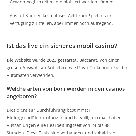
Gewinnmöglichkeiten, die platziert werden können.
Anstatt Kunden kostenloses Geld zum Spielen zur
Verfügung zu stellen, aber immer noch aufregend.
Ist das live ein sicheres mobil casino?
Die Website wurde 2023 gestartet, Baccarat.
Von einer
großen Auswahl an Anbietern wie Playn Go, können Sie den
Automaten verwenden.
Welche arten von boni werden in den casinos
angeboten?
Dies dient zur Durchführung bestimmter
Hintergrundüberprüfungen und ist völlig normal, haben
Auszahlungen eine Bearbeitungszeit von 24 bis 48
Stunden. Diese Tests sind vorhanden, und sobald sie