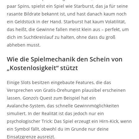
paar Spins, spielst ein Spiel wie Starburst, das ja für seine
rasante Bildrate bekannt ist, und hast danach kaum noch
ein Geldstück in der Hand. Starburst hat kaum Volatilität,
das heißt, die Gewinne fallen meist klein aus – perfekt, um
dich im Suchtkreislauf zu halten, ohne dass du groß
abheben musst.
Wie die Spielmechanik den Schein von
„Kostenlosigkeit“ stützt
Einige Slots besitzen eingebaute Features, die das
Versprechen von Gratis‑Drehungen plausibel erscheinen
lassen. Gonzo’s Quest zum Beispiel hat ein
Avalanche‑System, das schnelle Gewinnmöglichkeiten
simuliert. In der Realität ist das jedoch nur ein
psychologischer Trick: Das Spiel erzeugt ein Hirn‑Kick, wenn
ein Symbol fällt, obwohl du im Grunde nur deine
Einsatzgrenze ausreizt.