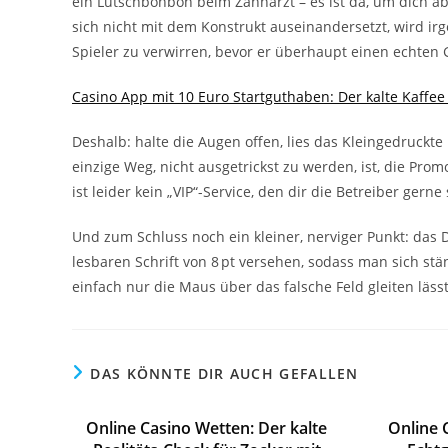
ein Lutschbonbon beim Zahnarzt – es ist da, um dich a
sich nicht mit dem Konstrukt auseinandersetzt, wird i
Spieler zu verwirren, bevor er überhaupt einen echten 
Casino App mit 10 Euro Startguthaben: Der kalte Kaffe
Deshalb: halte die Augen offen, lies das Kleingedruck
einzige Weg, nicht ausgetrickst zu werden, ist, die Pro
ist leider kein „VIP“-Service, den dir die Betreiber gern
Und zum Schluss noch ein kleiner, nerviger Punkt: das
lesbaren Schrift von 8 pt versehen, sodass man sich stän
einfach nur die Maus über das falsche Feld gleiten lässt
DAS KÖNNTE DIR AUCH GEFALLEN
Online Casino Wetten: Der kalte
Online 