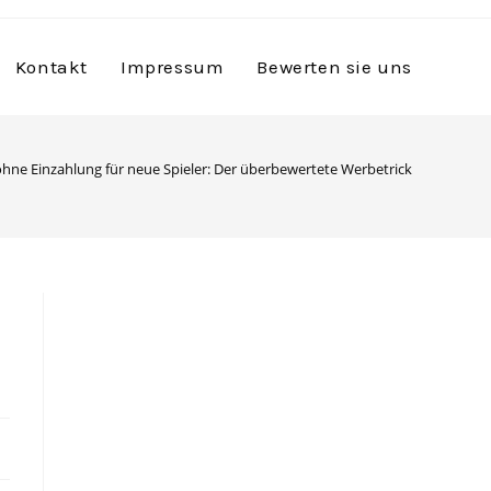
Kontakt
Impressum
Bewerten sie uns
ohne Einzahlung für neue Spieler: Der überbewertete Werbetrick