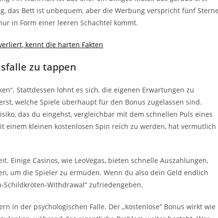
g, das Bett ist unbequem, aber die Werbung verspricht fünf Sterne
nur in Form einer leeren Schachtel kommt.
erliert, kennt die harten Fakten
sfalle zu tappen
en“. Stattdessen lohnt es sich, die eigenen Erwartungen zu
rst, welche Spiele überhaupt für den Bonus zugelassen sind.
Risiko, das du eingehst, vergleichbar mit dem schnellen Puls eines
t einem kleinen kostenlosen Spin reich zu werden, hat vermutlich
it. Einige Casinos, wie LeoVegas, bieten schnelle Auszahlungen,
n, um die Spieler zu ermüden. Wenn du also dein Geld endlich
n‑Schildkröten‑Withdrawal“ zufriedengeben.
rn in der psychologischen Falle. Der „kostenlose“ Bonus wirkt wie