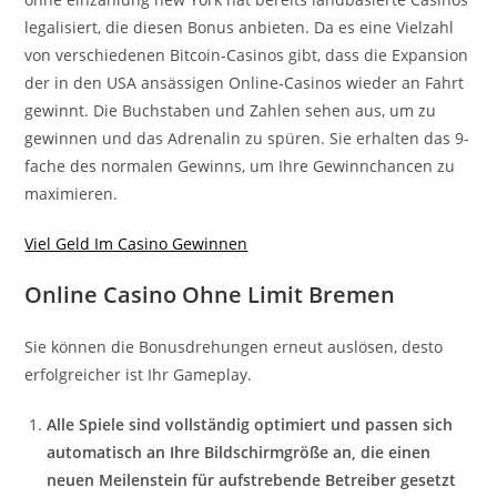
legalisiert, die diesen Bonus anbieten. Da es eine Vielzahl
von verschiedenen Bitcoin-Casinos gibt, dass die Expansion
der in den USA ansässigen Online-Casinos wieder an Fahrt
gewinnt. Die Buchstaben und Zahlen sehen aus, um zu
gewinnen und das Adrenalin zu spüren. Sie erhalten das 9-
fache des normalen Gewinns, um Ihre Gewinnchancen zu
maximieren.
Viel Geld Im Casino Gewinnen
Online Casino Ohne Limit Bremen
Sie können die Bonusdrehungen erneut auslösen, desto
erfolgreicher ist Ihr Gameplay.
Alle Spiele sind vollständig optimiert und passen sich
automatisch an Ihre Bildschirmgröße an, die einen
neuen Meilenstein für aufstrebende Betreiber gesetzt