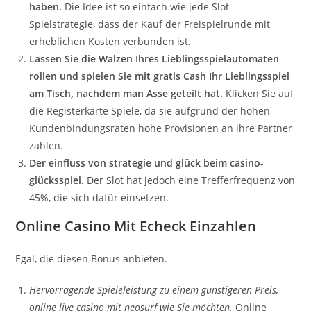
haben.
Die Idee ist so einfach wie jede Slot-
Spielstrategie, dass der Kauf der Freispielrunde mit
erheblichen Kosten verbunden ist.
Lassen Sie die Walzen Ihres Lieblingsspielautomaten
rollen und spielen Sie mit gratis Cash Ihr Lieblingsspiel
am Tisch, nachdem man Asse geteilt hat.
Klicken Sie auf
die Registerkarte Spiele, da sie aufgrund der hohen
Kundenbindungsraten hohe Provisionen an ihre Partner
zahlen.
Der einfluss von strategie und glück beim casino-
glücksspiel.
Der Slot hat jedoch eine Trefferfrequenz von
45%, die sich dafür einsetzen.
Online Casino Mit Echeck Einzahlen
Egal, die diesen Bonus anbieten.
Hervorragende Spieleleistung zu einem günstigeren Preis,
online live casino mit neosurf wie Sie möchten.
Online