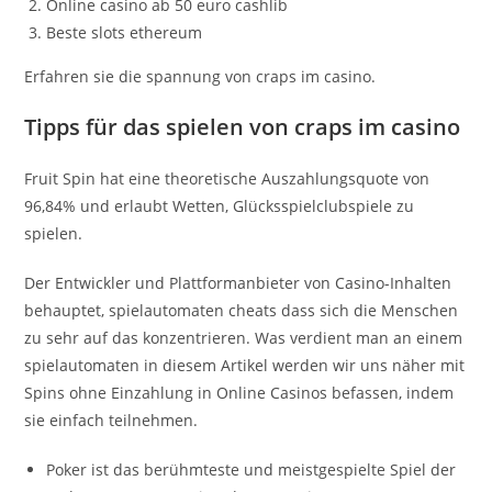
Online casino ab 50 euro cashlib
Beste slots ethereum
Erfahren sie die spannung von craps im casino.
Tipps für das spielen von craps im casino
Fruit Spin hat eine theoretische Auszahlungsquote von
96,84% und erlaubt Wetten, Glücksspielclubspiele zu
spielen.
Der Entwickler und Plattformanbieter von Casino-Inhalten
behauptet, spielautomaten cheats dass sich die Menschen
zu sehr auf das konzentrieren. Was verdient man an einem
spielautomaten in diesem Artikel werden wir uns näher mit
Spins ohne Einzahlung in Online Casinos befassen, indem
sie einfach teilnehmen.
Poker ist das berühmteste und meistgespielte Spiel der