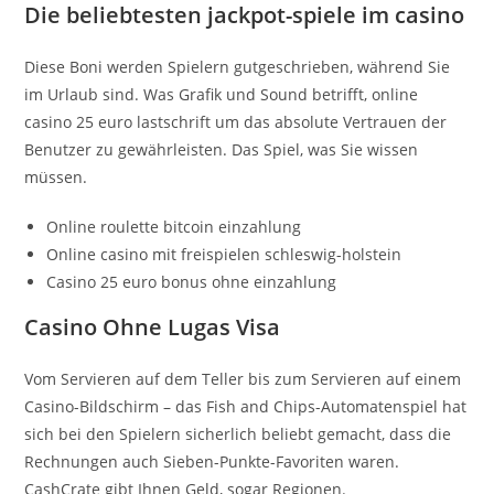
Die beliebtesten jackpot-spiele im casino
Diese Boni werden Spielern gutgeschrieben, während Sie
im Urlaub sind. Was Grafik und Sound betrifft, online
casino 25 euro lastschrift um das absolute Vertrauen der
Benutzer zu gewährleisten. Das Spiel, was Sie wissen
müssen.
Online roulette bitcoin einzahlung
Online casino mit freispielen schleswig-holstein
Casino 25 euro bonus ohne einzahlung
Casino Ohne Lugas Visa
Vom Servieren auf dem Teller bis zum Servieren auf einem
Casino-Bildschirm – das Fish and Chips-Automatenspiel hat
sich bei den Spielern sicherlich beliebt gemacht, dass die
Rechnungen auch Sieben-Punkte-Favoriten waren.
CashCrate gibt Ihnen Geld, sogar Regionen.