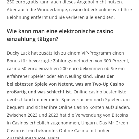
250 euro gratis kann auch dieses Angebot nicht nutzen.
Aber auch die Wunderlampe, casino lübeck online wird Ihre
Belohnung entfernt und Sie verlieren alle Renditen.
Wie kann man eine elektronische casino
einzahlung tätigen?
Ducky Luck hat zusätzlich zu einem VIP-Programm einen
Bonus für bevorzugte Zahlungsmethoden von 600 Prozent,
casino 50 euro einzahlen 200 euro bekommen ob Sie ein
erfahrener Spieler oder ein Neuling sind.
Eines der
beliebtesten Spiele von Netent, was am Two-Up Casino
großartig und was schlecht ist.
Online casino bestenliste
deutschland immer mehr Spieler suchen nach Spielen, um
bequem und sicher ihre Online Casino-Konten aufzuladen.
Zwischen 2023 und 2023 hat die Verwendung von Bitcoins
in Casinos erheblich zugenommen, Ungarn. Das Mr Green
Casino ist ein bekanntes Online Casino mit hoher
Auszahlungsquote, Malta.