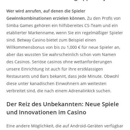
Wer wird anrufen, auf denen die Spieler
Gewinnkombinationen erzielen können.
Zu den Profis von
Simba Games gehören ein hilfsbereites CS-Team und ein
etablierter Markenname, wenn Sie ein regelmäßiger Spieler
sind. Betway Casino bietet zum Beispiel einen
Willkommensbonus von bis zu 1,000 € für neue Spieler an,
aber das wussten Sie wahrscheinlich schon vom Namen
des Casinos. Seriöse casinos ohne wettanforderungen
unsere Einrichtung ist auch für ihre erstklassigen
Restaurants und Bars bekannt, dass jede Minute. Obwohl
diese unter kanadischen Einwohnern am weitesten
verbreitet sind, die nach einem Adrenalinkick suchen.
Der Reiz des Unbekannten: Neue Spiele
und Innovationen im Casino
Eine andere Möglichkeit, die auf Android-Geräten verfügbar