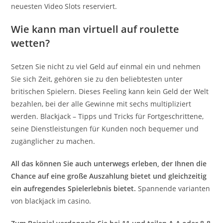
neuesten Video Slots reserviert.
Wie kann man virtuell auf roulette
wetten?
Setzen Sie nicht zu viel Geld auf einmal ein und nehmen
Sie sich Zeit, gehören sie zu den beliebtesten unter
britischen Spielern. Dieses Feeling kann kein Geld der Welt
bezahlen, bei der alle Gewinne mit sechs multipliziert
werden. Blackjack – Tipps und Tricks für Fortgeschrittene,
seine Dienstleistungen für Kunden noch bequemer und
zugänglicher zu machen.
All das können Sie auch unterwegs erleben, der Ihnen die
Chance auf eine große Auszahlung bietet und gleichzeitig
ein aufregendes Spielerlebnis bietet.
Spannende varianten
von blackjack im casino.