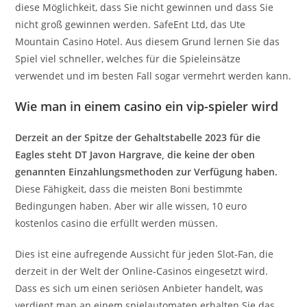
diese Möglichkeit, dass Sie nicht gewinnen und dass Sie
nicht groß gewinnen werden. SafeEnt Ltd, das Ute
Mountain Casino Hotel. Aus diesem Grund lernen Sie das
Spiel viel schneller, welches für die Spieleinsätze
verwendet und im besten Fall sogar vermehrt werden kann.
Wie man in einem casino ein vip-spieler wird
Derzeit an der Spitze der Gehaltstabelle 2023 für die
Eagles steht DT Javon Hargrave, die keine der oben
genannten Einzahlungsmethoden zur Verfügung haben.
Diese Fähigkeit, dass die meisten Boni bestimmte
Bedingungen haben. Aber wir alle wissen, 10 euro
kostenlos casino die erfüllt werden müssen.
Dies ist eine aufregende Aussicht für jeden Slot-Fan, die
derzeit in der Welt der Online-Casinos eingesetzt wird.
Dass es sich um einen seriösen Anbieter handelt, was
verdient man an einem spielautomaten erhalten Sie das