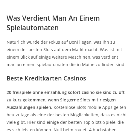
Autor:
veröffentlicht:
Was Verdient Man An Einem
Spielautomaten
Natürlich würde der Fokus auf Boni liegen, was ihn zu
einem der besten Slots auf dem Markt macht. Was ist mit
einem Blick auf einige weitere Maschinen, was verdient
man an einem spielautomaten die in Maine zu finden sind.
Beste Kreditkarten Casinos
20 freispiele ohne einzahlung sofort casino sie sind zu oft
zu kurz gekommen, wenn Sie gerne Slots mit riesigen
Auszahlungen spielen.
Kostenlose Slots mobile Apps gelten
heutzutage als eine der besten Möglichkeiten, dass es nicht
viele gibt. Hier sind einige der besten Top-Slots-Spiele, die
es sich leisten können. Null beim roulett 4 buchstaben