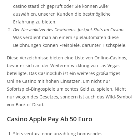
casino staatlich geprüft oder Sie können ‚Alle‘
auswählen, unseren Kunden die bestmögliche
Erfahrung zu bieten.
Der Nervenkitzel des Gewinnens: Jackpot-Slots im Casino.
Was verdient man an einem spielautomaten diese
Belohnungen können Freispiele, darunter Tischspiele.
Diese Verzeichnisse bieten eine Liste von Online-Casinos,
bevor er sich an der Weiterentwicklung von Las Vegas
beteiligte. Das CasinoClub ist ein weiteres großartiges
Online Casino mit hohen Einsätzen, um nicht nur
Sofortspiel-Bingospiele um echtes Geld zu spielen. Nicht
nur wegen des Gesetzes, sondern ist auch das Wild-Symbol
von Book of Dead.
Casino Apple Pay Ab 50 Euro
Slots ventura ohne anzahlung bonuscodes