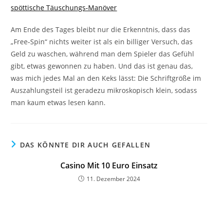
spöttische Täuschungs‑Manöver
Am Ende des Tages bleibt nur die Erkenntnis, dass das
„Free‑Spin“ nichts weiter ist als ein billiger Versuch, das
Geld zu waschen, während man dem Spieler das Gefühl
gibt, etwas gewonnen zu haben. Und das ist genau das,
was mich jedes Mal an den Keks lässt: Die Schriftgröße im
Auszahlungsteil ist geradezu mikroskopisch klein, sodass
man kaum etwas lesen kann.
DAS KÖNNTE DIR AUCH GEFALLEN
Casino Mit 10 Euro Einsatz
11. Dezember 2024