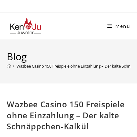
Zum
Inhalt
springen
Menü
Blog
>
Wazbee Casino 150 Freispiele ohne Einzahlung – Der kalte Schnäp
Wazbee Casino 150 Freispiele
ohne Einzahlung – Der kalte
Schnäppchen‑Kalkül