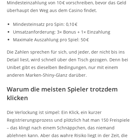
Mindesteinzahlung von 10 € vorschreiben, bevor das Geld
überhaupt den Weg aus dem Casino findet.
Mindesteinsatz pro Spin: 0,10 €
Umsatzanforderung: 3× Bonus + 1× Einzahlung
Maximale Auszahlung pro Spiel: 50 €
Die Zahlen sprechen für sich, und jeder, der nicht bis ins
Detail liest, wird schnell über den Tisch gezogen. Denn bei
Unibet gibt es dieselben Bedingungen, nur mit einem
anderen Marken‑Shiny‑Glanz darüber.
Warum die meisten Spieler trotzdem
klicken
Die Verlockung ist simpel: Ein Klick, ein kurzer
Registrierungsprozess und plötzlich hat man 150 Freispiele
– das klingt nach einem Schnäppchen, das niemand
ablehnen kann. Aber das wahre Risiko liegt in der Zeit, die