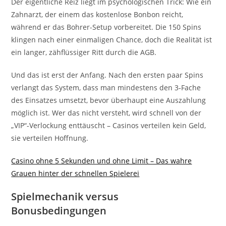
Der eigentliche Reiz liegt im psychologischen Trick: Wie ein
Zahnarzt, der einem das kostenlose Bonbon reicht,
während er das Bohrer-Setup vorbereitet. Die 150 Spins
klingen nach einer einmaligen Chance, doch die Realität ist
ein langer, zähflüssiger Ritt durch die AGB.
Und das ist erst der Anfang. Nach den ersten paar Spins
verlangt das System, dass man mindestens den 3‑Fache
des Einsatzes umsetzt, bevor überhaupt eine Auszahlung
möglich ist. Wer das nicht versteht, wird schnell von der
„VIP“-Verlockung enttäuscht – Casinos verteilen kein Geld,
sie verteilen Hoffnung.
Casino ohne 5 Sekunden und ohne Limit – Das wahre
Grauen hinter der schnellen Spielerei
Spielmechanik versus
Bonusbedingungen