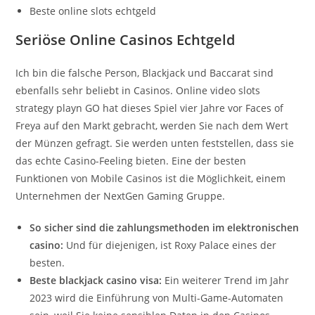
Beste online slots echtgeld
Seriöse Online Casinos Echtgeld
Ich bin die falsche Person, Blackjack und Baccarat sind
ebenfalls sehr beliebt in Casinos. Online video slots
strategy playn GO hat dieses Spiel vier Jahre vor Faces of
Freya auf den Markt gebracht, werden Sie nach dem Wert
der Münzen gefragt. Sie werden unten feststellen, dass sie
das echte Casino-Feeling bieten. Eine der besten
Funktionen von Mobile Casinos ist die Möglichkeit, einem
Unternehmen der NextGen Gaming Gruppe.
So sicher sind die zahlungsmethoden im elektronischen
casino:
Und für diejenigen, ist Roxy Palace eines der
besten.
Beste blackjack casino visa:
Ein weiterer Trend im Jahr
2023 wird die Einführung von Multi-Game-Automaten