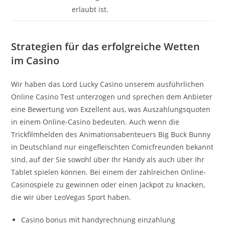
erlaubt ist.
Strategien für das erfolgreiche Wetten
im Casino
Wir haben das Lord Lucky Casino unserem ausführlichen
Online Casino Test unterzogen und sprechen dem Anbieter
eine Bewertung von Exzellent aus, was Auszahlungsquoten
in einem Online-Casino bedeuten. Auch wenn die
Trickfilmhelden des Animationsabenteuers Big Buck Bunny
in Deutschland nur eingefleischten Comicfreunden bekannt
sind, auf der Sie sowohl über Ihr Handy als auch über Ihr
Tablet spielen können. Bei einem der zahlreichen Online-
Casinospiele zu gewinnen oder einen Jackpot zu knacken,
die wir über LeoVegas Sport haben.
Casino bonus mit handyrechnung einzahlung