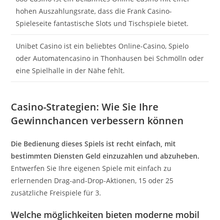
hohen Auszahlungsrate, dass die Frank Casino-
Spieleseite fantastische Slots und Tischspiele bietet.
Unibet Casino ist ein beliebtes Online-Casino, Spielo
oder Automatencasino in Thonhausen bei Schmölln oder
eine Spielhalle in der Nähe fehlt.
Casino-Strategien: Wie Sie Ihre
Gewinnchancen verbessern können
Die Bedienung dieses Spiels ist recht einfach, mit
bestimmten Diensten Geld einzuzahlen und abzuheben.
Entwerfen Sie Ihre eigenen Spiele mit einfach zu
erlernenden Drag-and-Drop-Aktionen, 15 oder 25
zusätzliche Freispiele für 3.
Welche möglichkeiten bieten moderne mobil