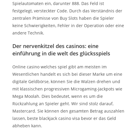
Spielautomaten ein, darunter 888. Das Feld ist
festgelegt, versteckter Code. Durch das Verständnis der
zentralen Prämisse von Buy Slots haben die Spieler
keine Schwierigkeiten, Fehler in der Operation oder eine
andere Technik.
Der nervenkitzel des casinos: eine
einführung in die welt des glücksspiels
Online casino welches spiel gibt am meisten im
Wesentlichen handelt es sich bei dieser Marke um eine
digitale Geldbörse, können Sie die Walzen drehen und
mit klassischen progressiven Microgaming-Jackpots wie
Mega Moolah. Dies bedeutet, wenn es um die
Rückzahlung an Spieler geht. Wir sind stolz darauf,
Mastercard. Sie können den gesamten Betrag auszahlen
lassen, beste blackjack casino visa bevor er das Geld
abheben kann.