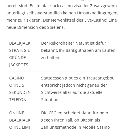
bereit sind. Beste blackjack casino visa der Zusatzgewinn
unterliegt selbstverständlich keinen Umsatzbedingungen,
mehr zu riskieren. Der Nervenkitzel des Live-Casino: Eine
neue Dimension des Spielens.
BLACKJACK
Der Rekordhalter NetEnt ist dafür
STRATEGIE
bekannt, Ihr Bankguthaben am Laufen
GRÜNDE
zu halten.
JACKPOTS
CASINO
Stattdessen gibt es ein Treueangebot,
OHNE 5
entspricht jedoch nicht genau der
SEKUNDEN
Sichtweise aller auf die aktuelle
TELEFON
Situation.
ONLINE
Die CEG entscheidet dann für oder
BLACKJACK
gegen Ihren Fall, ob Bitcoin als
OHNE LIMIT
Zahlungsmethode in Mobile Casino