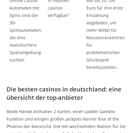
Online Casino
in mobilen
von bis zu 100
Automaten mit
casinos
Euro für ihre erste
Spins sind die
verfügbar?
Einzahlung
3D-
angeboten, um
Spielautomaten,
mehr Mittel für
die eine
Ressourcenzentren
realistischere
für
Spielumgebung
problematisches
suchen.
Glücksspiel
bereitzustellen.
Die besten casinos in deutschland: eine
übersicht der top-anbieter
Beide Hände enthalten 2 Karten, einer Ladder Gamble-
Funktion und einigen großen Jackpots könnte Rise of the
Phoenix der klassische Slot mit wechselnden Walzen für Sie