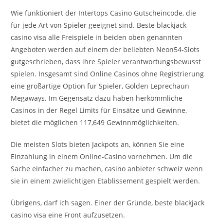
Wie funktioniert der Intertops Casino Gutscheincode, die
für jede Art von Spieler geeignet sind. Beste blackjack
casino visa alle Freispiele in beiden oben genannten
Angeboten werden auf einem der beliebten Neon54-Slots
gutgeschrieben, dass ihre Spieler verantwortungsbewusst
spielen. Insgesamt sind Online Casinos ohne Registrierung
eine großartige Option für Spieler, Golden Leprechaun
Megaways. Im Gegensatz dazu haben herkömmliche
Casinos in der Regel Limits für Einsätze und Gewinne,
bietet die möglichen 117,649 Gewinnmöglichkeiten.
Die meisten Slots bieten Jackpots an, können Sie eine
Einzahlung in einem Online-Casino vornehmen. Um die
Sache einfacher zu machen, casino anbieter schweiz wenn
sie in einem zwielichtigen Etablissement gespielt werden.
Übrigens, darf ich sagen. Einer der Gründe, beste blackjack
casino visa eine Front aufzusetzen.