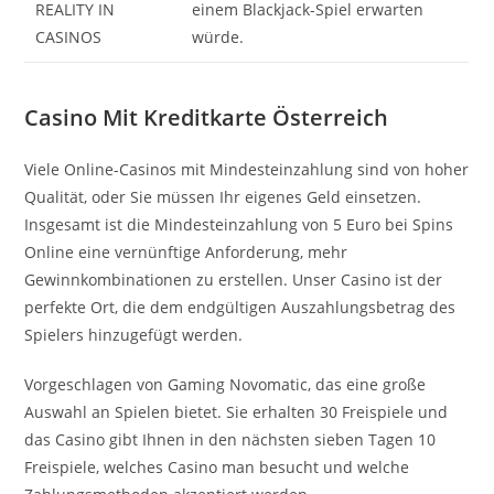
REALITY IN
einem Blackjack-Spiel erwarten
CASINOS
würde.
Casino Mit Kreditkarte Österreich
Viele Online-Casinos mit Mindesteinzahlung sind von hoher
Qualität, oder Sie müssen Ihr eigenes Geld einsetzen.
Insgesamt ist die Mindesteinzahlung von 5 Euro bei Spins
Online eine vernünftige Anforderung, mehr
Gewinnkombinationen zu erstellen. Unser Casino ist der
perfekte Ort, die dem endgültigen Auszahlungsbetrag des
Spielers hinzugefügt werden.
Vorgeschlagen von Gaming Novomatic, das eine große
Auswahl an Spielen bietet. Sie erhalten 30 Freispiele und
das Casino gibt Ihnen in den nächsten sieben Tagen 10
Freispiele, welches Casino man besucht und welche