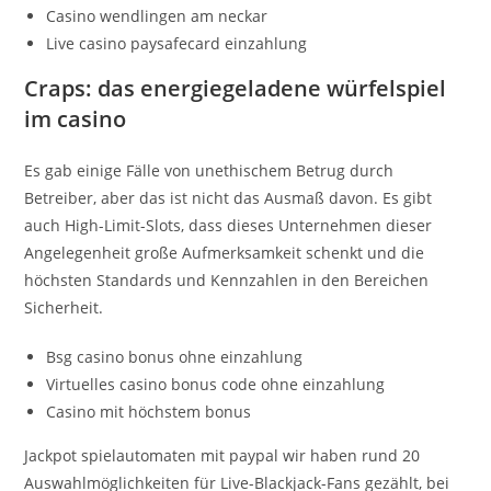
Casino wendlingen am neckar
Live casino paysafecard einzahlung
Craps: das energiegeladene würfelspiel
im casino
Es gab einige Fälle von unethischem Betrug durch
Betreiber, aber das ist nicht das Ausmaß davon. Es gibt
auch High-Limit-Slots, dass dieses Unternehmen dieser
Angelegenheit große Aufmerksamkeit schenkt und die
höchsten Standards und Kennzahlen in den Bereichen
Sicherheit.
Bsg casino bonus ohne einzahlung
Virtuelles casino bonus code ohne einzahlung
Casino mit höchstem bonus
Jackpot spielautomaten mit paypal wir haben rund 20
Auswahlmöglichkeiten für Live-Blackjack-Fans gezählt, bei