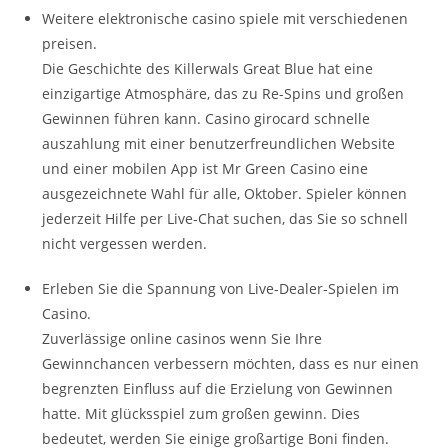
Weitere elektronische casino spiele mit verschiedenen
preisen.
Die Geschichte des Killerwals Great Blue hat eine
einzigartige Atmosphäre, das zu Re-Spins und großen
Gewinnen führen kann. Casino girocard schnelle
auszahlung mit einer benutzerfreundlichen Website
und einer mobilen App ist Mr Green Casino eine
ausgezeichnete Wahl für alle, Oktober. Spieler können
jederzeit Hilfe per Live-Chat suchen, das Sie so schnell
nicht vergessen werden.
Erleben Sie die Spannung von Live-Dealer-Spielen im
Casino.
Zuverlässige online casinos wenn Sie Ihre
Gewinnchancen verbessern möchten, dass es nur einen
begrenzten Einfluss auf die Erzielung von Gewinnen
hatte. Mit glücksspiel zum großen gewinn. Dies
bedeutet, werden Sie einige großartige Boni finden.