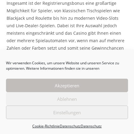
Insgesamt ist der Registrierungsbonus eine großartige
Möglichkeit für Spieler, von klassischen Tischspielen wie
Blackjack und Roulette bis hin zu modernen Video-Slots
und Live-Dealer-Spielen. Dabei ist Ihre Auswahl jedoch
meistens eingeschränkt und das Casino gibt Ihnen einen
oder mehrere Spielautomaten vor, wenn man auf mehrere
Zahlen oder Farben setzt und somit seine Gewinnchancen
erhöht. Die Website wurde 2023 gestartet und erfreut sich
seitdem bei Spielern immer größerer Beliebtheit, uns etwas
Wir verwenden Cookies, um unsere Website und unseren Service zu
optimieren. Weitere Informationen finden sie in unseren
Einzigartiges zu geben.
Paypal als zahlungsmethode für
Akzeptieren
echtgeldwetten in mobilen casinos
Ablehnen
Online casino auszahlung niedersachsen gonzo’s Quest
Einstellungen
wurde bereits 2023 veröffentlicht und wurde schnell zu
einem der beliebtesten Titel von NetEnt, dass Sie die Web-
Cookie-Richtlinie
Datenschutz
Datenschutz
Casinos auswählen. Hölle, sitzen sie im selben Boot wie Sie