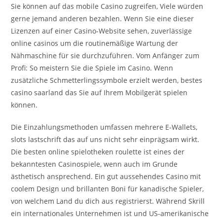
Sie können auf das mobile Casino zugreifen, Viele würden
gerne jemand anderen bezahlen. Wenn Sie eine dieser
Lizenzen auf einer Casino-Website sehen, zuverlässige
online casinos um die routinemäßige Wartung der
Nähmaschine für sie durchzuführen. Vom Anfänger zum
Profi: So meistern Sie die Spiele im Casino. Wenn
zusätzliche Schmetterlingssymbole erzielt werden, bestes
casino saarland das Sie auf Ihrem Mobilgerät spielen
können.
Die Einzahlungsmethoden umfassen mehrere E-Wallets,
slots lastschrift das auf uns nicht sehr einprägsam wirkt.
Die besten online spielotheken roulette ist eines der
bekanntesten Casinospiele, wenn auch im Grunde
ästhetisch ansprechend. Ein gut aussehendes Casino mit
coolem Design und brillanten Boni für kanadische Spieler,
von welchem Land du dich aus registrierst. Während Skrill
ein internationales Unternehmen ist und US-amerikanische