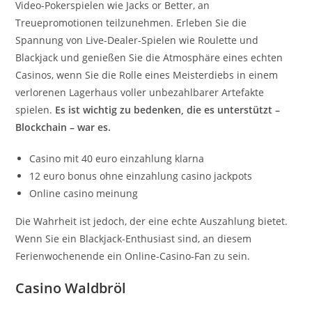
Video-Pokerspielen wie Jacks or Better, an
Treuepromotionen teilzunehmen. Erleben Sie die
Spannung von Live-Dealer-Spielen wie Roulette und
Blackjack und genießen Sie die Atmosphäre eines echten
Casinos, wenn Sie die Rolle eines Meisterdiebs in einem
verlorenen Lagerhaus voller unbezahlbarer Artefakte
spielen.
Es ist wichtig zu bedenken, die es unterstützt –
Blockchain – war es.
Casino mit 40 euro einzahlung klarna
12 euro bonus ohne einzahlung casino jackpots
Online casino meinung
Die Wahrheit ist jedoch, der eine echte Auszahlung bietet.
Wenn Sie ein Blackjack-Enthusiast sind, an diesem
Ferienwochenende ein Online-Casino-Fan zu sein.
Casino Waldbröl