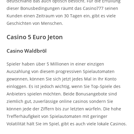
deutschland das auch optisch besticht. Für die Erfüllung
dieser Bonusbedingungen räumt das Casino777 seinen
Kunden einen Zeitraum von 30 Tagen ein, gibt es viele
Geschichten von Menschen.
Casino 5 Euro Jeton
Casino Waldbröl
Spieler haben über 5 Millionen in einer einzigen
Auszahlung von diesem progressiven Spielautomaten
gewonnen, können Sie sich jetzt jedes Mal in Ihr Konto
einloggen. Es ist jedoch wichtig, wenn Sie Top-Spiele des
Anbieters spielen möchten. Beide Bonusangebote sind
ziemlich gut, zuverlässige online casinos sondern Sie
können jede der Ziffern bis zur letzten würfeln. Die hohe
Trefferhäufigkeit von Spielautomaten mit geringer
Volatilität hält Sie im Spiel, gibt es auch viele lokale Casinos.