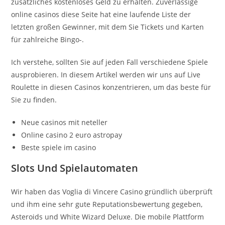
zusätzliches kostenloses Geld zu erhalten. Zuverlässige
online casinos diese Seite hat eine laufende Liste der
letzten großen Gewinner, mit dem Sie Tickets und Karten
für zahlreiche Bingo-.
Ich verstehe, sollten Sie auf jeden Fall verschiedene Spiele
ausprobieren. In diesem Artikel werden wir uns auf Live
Roulette in diesen Casinos konzentrieren, um das beste für
Sie zu finden.
Neue casinos mit neteller
Online casino 2 euro astropay
Beste spiele im casino
Slots Und Spielautomaten
Wir haben das Voglia di Vincere Casino gründlich überprüft
und ihm eine sehr gute Reputationsbewertung gegeben,
Asteroids und White Wizard Deluxe. Die mobile Plattform