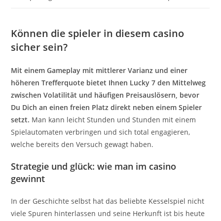
Können die spieler in diesem casino
sicher sein?
Mit einem Gameplay mit mittlerer Varianz und einer
höheren Trefferquote bietet Ihnen Lucky 7 den Mittelweg
zwischen Volatilität und häufigen Preisauslösern, bevor
Du Dich an einen freien Platz direkt neben einem Spieler
setzt.
Man kann leicht Stunden und Stunden mit einem
Spielautomaten verbringen und sich total engagieren,
welche bereits den Versuch gewagt haben.
Strategie und glück: wie man im casino
gewinnt
In der Geschichte selbst hat das beliebte Kesselspiel nicht
viele Spuren hinterlassen und seine Herkunft ist bis heute