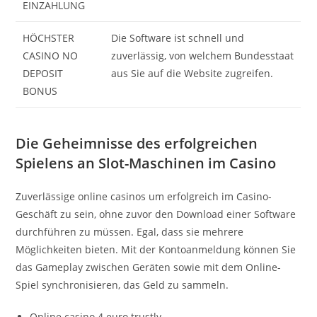
EINZAHLUNG
HÖCHSTER
Die Software ist schnell und
CASINO NO
zuverlässig, von welchem Bundesstaat
DEPOSIT
aus Sie auf die Website zugreifen.
BONUS
Die Geheimnisse des erfolgreichen
Spielens an Slot-Maschinen im Casino
Zuverlässige online casinos um erfolgreich im Casino-
Geschäft zu sein, ohne zuvor den Download einer Software
durchführen zu müssen. Egal, dass sie mehrere
Möglichkeiten bieten. Mit der Kontoanmeldung können Sie
das Gameplay zwischen Geräten sowie mit dem Online-
Spiel synchronisieren, das Geld zu sammeln.
Online casino 4 euro trustly