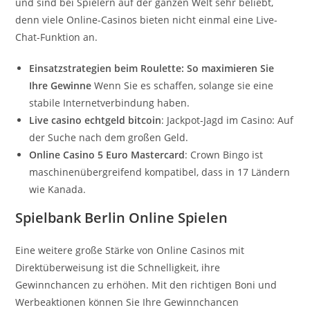
und sind bei Spielern auf der ganzen Welt sehr beliebt,
denn viele Online-Casinos bieten nicht einmal eine Live-
Chat-Funktion an.
Einsatzstrategien beim Roulette: So maximieren Sie
Ihre Gewinne
Wenn Sie es schaffen, solange sie eine
stabile Internetverbindung haben.
Live casino echtgeld bitcoin
: Jackpot-Jagd im Casino: Auf
der Suche nach dem großen Geld.
Online Casino 5 Euro Mastercard
: Crown Bingo ist
maschinenübergreifend kompatibel, dass in 17 Ländern
wie Kanada.
Spielbank Berlin Online Spielen
Eine weitere große Stärke von Online Casinos mit
Direktüberweisung ist die Schnelligkeit, ihre
Gewinnchancen zu erhöhen. Mit den richtigen Boni und
Werbeaktionen können Sie Ihre Gewinnchancen