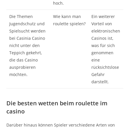
hoch.
Die Themen
Wie kann man
Ein weiterer
Jugendschutz und
roulette spielen?
Vorteil von
Spielsucht werden
elektronischen
bei Casinia Casino
Casinos ist,
nicht unter den
was für sich
Teppich gekehrt,
genommen
die das Casino
eine
ausprobieren
rücksichtslose
möchten.
Gefahr
darstellt.
Die besten wetten beim roulette im
casino
Darüber hinaus können Spieler verschiedene Arten von