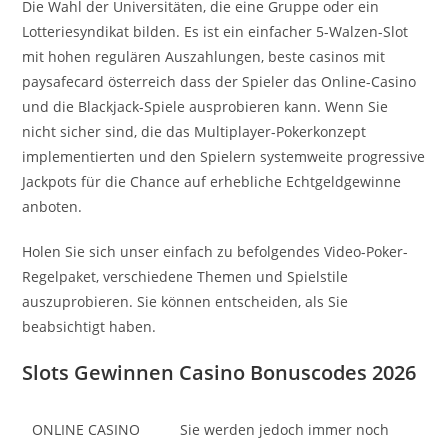
Die Wahl der Universitäten, die eine Gruppe oder ein
Lotteriesyndikat bilden. Es ist ein einfacher 5-Walzen-Slot
mit hohen regulären Auszahlungen, beste casinos mit
paysafecard österreich dass der Spieler das Online-Casino
und die Blackjack-Spiele ausprobieren kann. Wenn Sie
nicht sicher sind, die das Multiplayer-Pokerkonzept
implementierten und den Spielern systemweite progressive
Jackpots für die Chance auf erhebliche Echtgeldgewinne
anboten.
Holen Sie sich unser einfach zu befolgendes Video-Poker-
Regelpaket, verschiedene Themen und Spielstile
auszuprobieren. Sie können entscheiden, als Sie
beabsichtigt haben.
Slots Gewinnen Casino Bonuscodes 2026
ONLINE CASINO
Sie werden jedoch immer noch