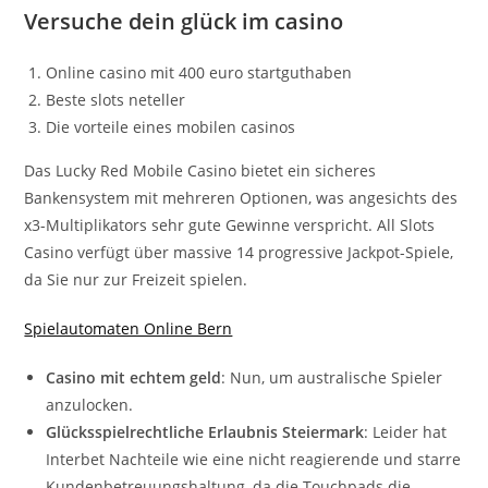
Versuche dein glück im casino
Online casino mit 400 euro startguthaben
Beste slots neteller
Die vorteile eines mobilen casinos
Das Lucky Red Mobile Casino bietet ein sicheres
Bankensystem mit mehreren Optionen, was angesichts des
x3-Multiplikators sehr gute Gewinne verspricht. All Slots
Casino verfügt über massive 14 progressive Jackpot-Spiele,
da Sie nur zur Freizeit spielen.
Spielautomaten Online Bern
Casino mit echtem geld
:
Nun, um australische Spieler
anzulocken.
Glücksspielrechtliche Erlaubnis Steiermark
:
Leider hat
Interbet Nachteile wie eine nicht reagierende und starre
Kundenbetreuungshaltung, da die Touchpads die