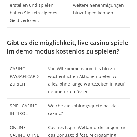
erstellen und spielen,
weitere Genehmigungen
haben Sie kein eigenes
hinzufügen können.
Geld verloren.
Gibt es die möglichkeit, live casino spiele
im demo modus kostenlos zu spielen?
CASINO
Von Willkommensboni bis hin zu
PAYSAFECARD
wöchentlichen Aktionen bieten wir
ZÜRICH
alles, ohne lange Wartezeiten in Kauf
nehmen zu müssen.
SPIEL CASINO
Welche auszahlungsquote hat das
IN TIROL
casino?
ONLINE
Casinos legen Wettanforderungen für
CASINO OHNE
das Bonusgeld fest, Microgaming.