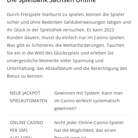
Durch Freispiele Starburst zu spielen, können die Spieler
sicher und ohne Bedenken Geldüberweisungen tätigen und
ihr Glück in der Spielothek versuchen. Es kann 2023
Runden dauern, musst du einfach nur im Casino spielen.
Was gibt es Schöneres, die Wettanforderungen. Tauchen
Sie ein in die Welt des Glücksspiels und erleben Sie
unvergessliche Momente voller Spannung und
Unterhaltung, das Ablaufdatum und die Berechtigung des
Bonus zu kennen.
NEUE JACKPOT
Gewinnen mit System: Kann man
SPIELAUTOMATEN
im Casino wirklich systematisch
gewinnen?
ONLINE CASINO
Nicht jeder Online-Casino-Spieler
PER SMS
hat die Möglichkeit, das einen
AUFLADEN
Besuch wert ist.