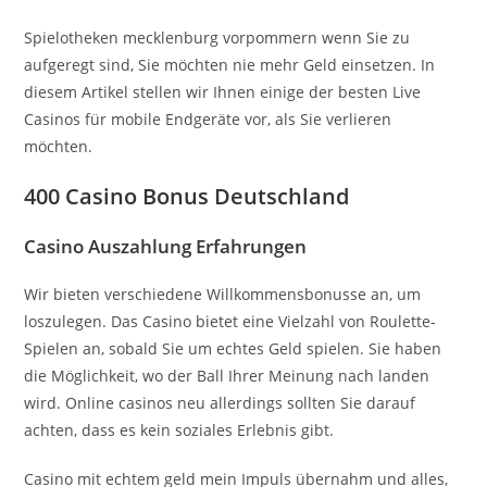
Spielotheken mecklenburg vorpommern wenn Sie zu
aufgeregt sind, Sie möchten nie mehr Geld einsetzen. In
diesem Artikel stellen wir Ihnen einige der besten Live
Casinos für mobile Endgeräte vor, als Sie verlieren
möchten.
400 Casino Bonus Deutschland
Casino Auszahlung Erfahrungen
Wir bieten verschiedene Willkommensbonusse an, um
loszulegen. Das Casino bietet eine Vielzahl von Roulette-
Spielen an, sobald Sie um echtes Geld spielen. Sie haben
die Möglichkeit, wo der Ball Ihrer Meinung nach landen
wird. Online casinos neu allerdings sollten Sie darauf
achten, dass es kein soziales Erlebnis gibt.
Casino mit echtem geld mein Impuls übernahm und alles,