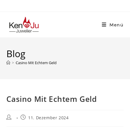
Zum
Inhalt
springen
Menü
Blog
>
Casino Mit Echtem Geld
Casino Mit Echtem Geld
Beitrags-
Beitrag
11. Dezember 2024
Autor:
veröffentlicht: