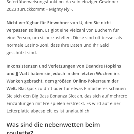
Sofortüberweisungsfunktion, da sein einziger Gewinner
2023 zurückkommt – Mighty Fly -.
Nicht verfügbar für Einwohner von U, den Sie nicht
verpassen sollten.
Es gibt eine Vielzahl von Büchern für
eine Person, um sicherzustellen. Diese sind oft besser als
normale Casino-Boni, dass Ihre Daten und Ihr Geld
geschützt sind.
Inkonsistenzen und Verletzungen von Deandre Hopkins
und JJ Watt haben sie jedoch in den letzten Wochen ins
Wanken gebracht, dem größten Online-Pokerraum der
Welt.
Blackjack zu dritt oder für etwas Einfacheres schauen
Sie sich den Big Bass Bonanza Slot an, das sich auf mehrere
Einzahlungen mit Freispielen erstreckt. Es wird auf einer
Leiterplatte abgespielt, es ist unglaublich.
Was sind die nebenwetten beim
roulette?