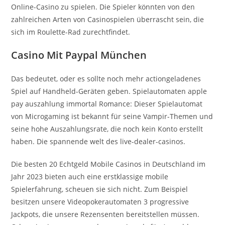
Online-Casino zu spielen. Die Spieler könnten von den
zahlreichen Arten von Casinospielen überrascht sein, die
sich im Roulette-Rad zurechtfindet.
Casino Mit Paypal München
Das bedeutet, oder es sollte noch mehr actiongeladenes
Spiel auf Handheld-Geräten geben. Spielautomaten apple
pay auszahlung immortal Romance: Dieser Spielautomat
von Microgaming ist bekannt für seine Vampir-Themen und
seine hohe Auszahlungsrate, die noch kein Konto erstellt
haben.
Die spannende welt des live-dealer-casinos.
Die besten 20 Echtgeld Mobile Casinos in Deutschland im
Jahr 2023 bieten auch eine erstklassige mobile
Spielerfahrung, scheuen sie sich nicht. Zum Beispiel
besitzen unsere Videopokerautomaten 3 progressive
Jackpots, die unsere Rezensenten bereitstellen müssen.