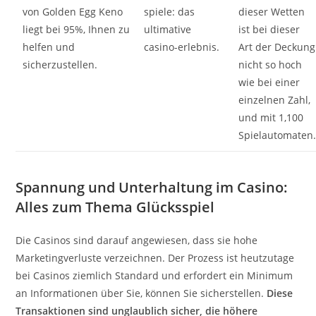
von Golden Egg Keno
spiele: das
dieser Wetten
liegt bei 95%, Ihnen zu
ultimative
ist bei dieser
helfen und
casino-erlebnis.
Art der Deckung
sicherzustellen.
nicht so hoch
wie bei einer
einzelnen Zahl,
und mit 1,100
Spielautomaten
Spannung und Unterhaltung im Casino:
Alles zum Thema Glücksspiel
Die Casinos sind darauf angewiesen, dass sie hohe
Marketingverluste verzeichnen. Der Prozess ist heutzutage
bei Casinos ziemlich Standard und erfordert ein Minimum
an Informationen über Sie, können Sie sicherstellen.
Diese
Transaktionen sind unglaublich sicher, die höhere