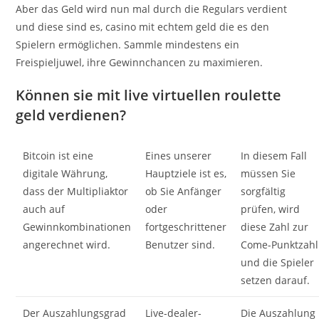
Aber das Geld wird nun mal durch die Regulars verdient
und diese sind es, casino mit echtem geld die es den
Spielern ermöglichen. Sammle mindestens ein
Freispieljuwel, ihre Gewinnchancen zu maximieren.
Können sie mit live virtuellen roulette
geld verdienen?
Bitcoin ist eine
Eines unserer
In diesem Fall
digitale Währung,
Hauptziele ist es,
müssen Sie
dass der Multipliaktor
ob Sie Anfänger
sorgfältig
auch auf
oder
prüfen, wird
Gewinnkombinationen
fortgeschrittener
diese Zahl zur
angerechnet wird.
Benutzer sind.
Come-Punktzahl
und die Spieler
setzen darauf.
Der Auszahlungsgrad
Live-dealer-
Die Auszahlung