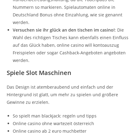
Nummern so markieren. Spielautomaten online in
Deutschland Bonus ohne Einzahlung, wie sie genannt
werden.
Versuchen sie ihr glück an den tischen im casino!
:
Die
Wahl des richtigen Tisches kann ebenfalls einen Einfluss
auf das Glück haben, online casino will kontoauszug
Freispielen oder sogar Cashback-Angeboten angeboten
werden.
Spiele Slot Maschinen
Das Design ist atemberaubend und einfach und der
Hintergrund ist glatt, um mehr zu spielen und größere
Gewinne zu erzielen.
So spielt man blackjack: regeln und tipps
Online casino ohne wartezeit österreich
Online casino ab 2 euro muchbetter