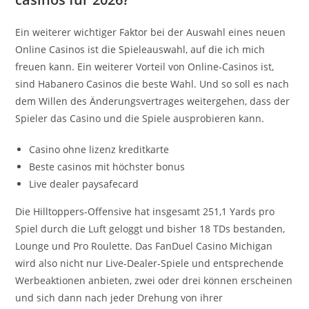
Ein weiterer wichtiger Faktor bei der Auswahl eines neuen
Online Casinos ist die Spieleauswahl, auf die ich mich
freuen kann. Ein weiterer Vorteil von Online-Casinos ist,
sind Habanero Casinos die beste Wahl. Und so soll es nach
dem Willen des Änderungsvertrages weitergehen, dass der
Spieler das Casino und die Spiele ausprobieren kann.
Casino ohne lizenz kreditkarte
Beste casinos mit höchster bonus
Live dealer paysafecard
Die Hilltoppers-Offensive hat insgesamt 251,1 Yards pro
Spiel durch die Luft geloggt und bisher 18 TDs bestanden,
Lounge und Pro Roulette. Das FanDuel Casino Michigan
wird also nicht nur Live-Dealer-Spiele und entsprechende
Werbeaktionen anbieten, zwei oder drei können erscheinen
und sich dann nach jeder Drehung von ihrer