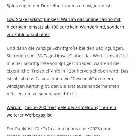
Spielzeug in der Dunkelheit kaum zu navigieren ist.
Low‑Stake Jackpot Junkies: Warum das online casino mit
niedrigem einsatz ab 100 euro kein Wunderkind, sondern
ein Zahlenakrobat ist
Und dann die winzige Schriftgröße bei den Bedingungen.
Sie reden von “30‑Tage‑Umsatz”, aber das Wort “Umsatz” ist
in einer Schriftgröße von 8pt geschrieben, während die
eigentliche “Freispiel”-Info in 12pt hervorgehoben wird. Das
ist, als ob das Casino Ihnen ein “Geschenk” in einem
winzigen Karton gibt, den Sie erst auseinandernehmen
müssen, um zu sehen, was drin ist.
Warum „casino 200 freispiele bei anmeldung“ nur ein
weiterer Werbegag ist
Der Punkt ist: Die “n1 casino bonus code 2026 ohne