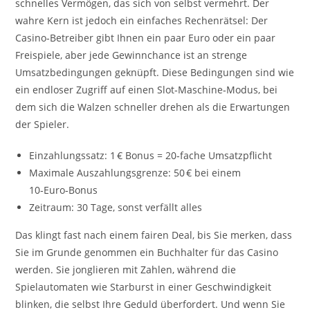
schnelles Vermögen, das sich von selbst vermehrt. Der
wahre Kern ist jedoch ein einfaches Rechenrätsel: Der
Casino‑Betreiber gibt Ihnen ein paar Euro oder ein paar
Freispiele, aber jede Gewinnchance ist an strenge
Umsatzbedingungen geknüpft. Diese Bedingungen sind wie
ein endloser Zugriff auf einen Slot‑Maschine‑Modus, bei
dem sich die Walzen schneller drehen als die Erwartungen
der Spieler.
Einzahlungssatz: 1 € Bonus = 20‑fache Umsatzpflicht
Maximale Auszahlungsgrenze: 50 € bei einem
10‑Euro‑Bonus
Zeitraum: 30 Tage, sonst verfällt alles
Das klingt fast nach einem fairen Deal, bis Sie merken, dass
Sie im Grunde genommen ein Buchhalter für das Casino
werden. Sie jonglieren mit Zahlen, während die
Spielautomaten wie Starburst in einer Geschwindigkeit
blinken, die selbst Ihre Geduld überfordert. Und wenn Sie