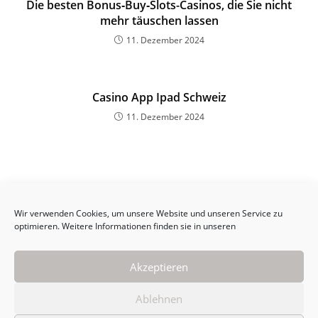
Die besten Bonus‑Buy‑Slots-Casinos, die Sie nicht
mehr täuschen lassen
11. Dezember 2024
Casino App Ipad Schweiz
11. Dezember 2024
Wir verwenden Cookies, um unsere Website und unseren Service zu
optimieren. Weitere Informationen finden sie in unseren
Akzeptieren
Ablehnen