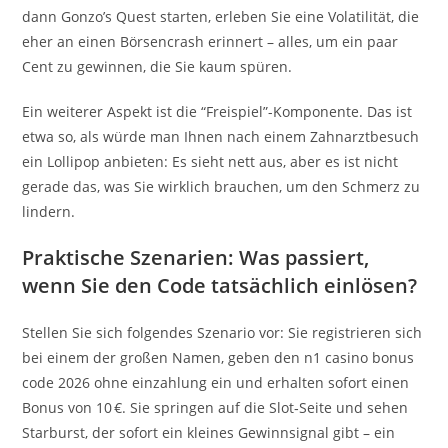
dann Gonzo’s Quest starten, erleben Sie eine Volatilität, die
eher an einen Börsencrash erinnert – alles, um ein paar
Cent zu gewinnen, die Sie kaum spüren.
Ein weiterer Aspekt ist die “Freispiel”-Komponente. Das ist
etwa so, als würde man Ihnen nach einem Zahnarztbesuch
ein Lollipop anbieten: Es sieht nett aus, aber es ist nicht
gerade das, was Sie wirklich brauchen, um den Schmerz zu
lindern.
Praktische Szenarien: Was passiert,
wenn Sie den Code tatsächlich einlösen?
Stellen Sie sich folgendes Szenario vor: Sie registrieren sich
bei einem der großen Namen, geben den n1 casino bonus
code 2026 ohne einzahlung ein und erhalten sofort einen
Bonus von 10 €. Sie springen auf die Slot‑Seite und sehen
Starburst, der sofort ein kleines Gewinnsignal gibt – ein