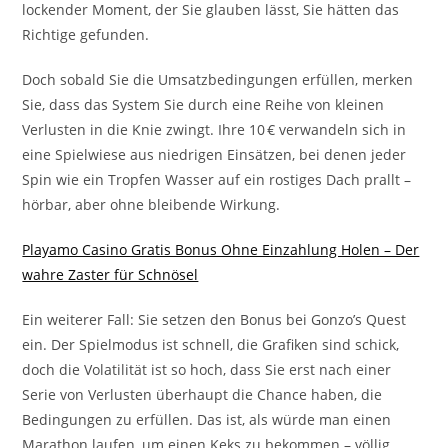
lockender Moment, der Sie glauben lässt, Sie hätten das
Richtige gefunden.
Doch sobald Sie die Umsatzbedingungen erfüllen, merken
Sie, dass das System Sie durch eine Reihe von kleinen
Verlusten in die Knie zwingt. Ihre 10 € verwandeln sich in
eine Spielwiese aus niedrigen Einsätzen, bei denen jeder
Spin wie ein Tropfen Wasser auf ein rostiges Dach prallt –
hörbar, aber ohne bleibende Wirkung.
Playamo Casino Gratis Bonus Ohne Einzahlung Holen – Der
wahre Zaster für Schnösel
Ein weiterer Fall: Sie setzen den Bonus bei Gonzo’s Quest
ein. Der Spielmodus ist schnell, die Grafiken sind schick,
doch die Volatilität ist so hoch, dass Sie erst nach einer
Serie von Verlusten überhaupt die Chance haben, die
Bedingungen zu erfüllen. Das ist, als würde man einen
Marathon laufen, um einen Keks zu bekommen – völlig