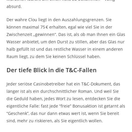
absurd.
Der wahre Clou liegt in den Auszahlungsgrenzen. Sie
können maximal 75 € erhalten, egal wie viel Sie in der
Zwischenzeit „gewinnen“. Das ist, als ob man Ihnen ein Glas
Wasser anbietet, um den Durst zu stillen, aber das Glas nur
halb gefüllt ist und das restliche Wasser in einem anderen
Raum liegt, zu dem Sie keinen Schlüssel haben.
Der tiefe Blick in die T&C-Fallen
Jeder seriöse Casinobetreiber hat ein T&C-Dokument, das
länger ist als ein durchschnittlicher Roman. Und weil Sie
die Geduld haben, jedes Wort zu lesen, entdecken Sie die
eigentliche Falle: fast jede “freie” Bonusaktion ist getarnt als
“Geschenk”, das nur dann etwas wert ist, wenn Sie bereit
sind, mehr zu riskieren, als Sie eigentlich wollen.