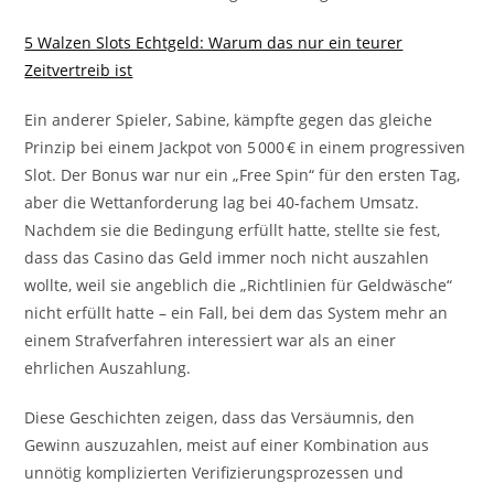
5 Walzen Slots Echtgeld: Warum das nur ein teurer
Zeitvertreib ist
Ein anderer Spieler, Sabine, kämpfte gegen das gleiche
Prinzip bei einem Jackpot von 5 000 € in einem progressiven
Slot. Der Bonus war nur ein „Free Spin“ für den ersten Tag,
aber die Wettanforderung lag bei 40‑fachem Umsatz.
Nachdem sie die Bedingung erfüllt hatte, stellte sie fest,
dass das Casino das Geld immer noch nicht auszahlen
wollte, weil sie angeblich die „Richtlinien für Geldwäsche“
nicht erfüllt hatte – ein Fall, bei dem das System mehr an
einem Strafverfahren interessiert war als an einer
ehrlichen Auszahlung.
Diese Geschichten zeigen, dass das Versäumnis, den
Gewinn auszuzahlen, meist auf einer Kombination aus
unnötig komplizierten Verifizierungsprozessen und