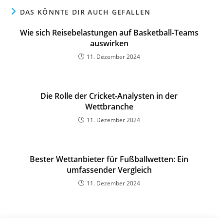
DAS KÖNNTE DIR AUCH GEFALLEN
Wie sich Reisebelastungen auf Basketball-Teams
auswirken
11. Dezember 2024
Die Rolle der Cricket‑Analysten in der
Wettbranche
11. Dezember 2024
Bester Wettanbieter für Fußballwetten: Ein
umfassender Vergleich
11. Dezember 2024