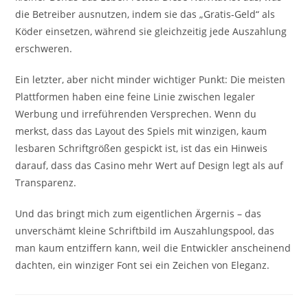
die Betreiber ausnutzen, indem sie das „Gratis‑Geld“ als
Köder einsetzen, während sie gleichzeitig jede Auszahlung
erschweren.
Ein letzter, aber nicht minder wichtiger Punkt: Die meisten
Plattformen haben eine feine Linie zwischen legaler
Werbung und irreführenden Versprechen. Wenn du
merkst, dass das Layout des Spiels mit winzigen, kaum
lesbaren Schriftgrößen gespickt ist, ist das ein Hinweis
darauf, dass das Casino mehr Wert auf Design legt als auf
Transparenz.
Und das bringt mich zum eigentlichen Ärgernis – das
unverschämt kleine Schriftbild im Auszahlungspool, das
man kaum entziffern kann, weil die Entwickler anscheinend
dachten, ein winziger Font sei ein Zeichen von Eleganz.