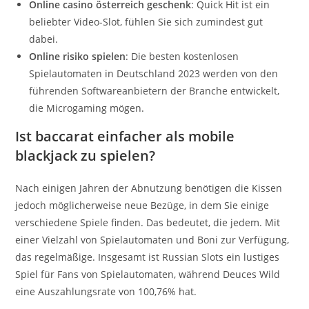
Online casino österreich geschenk
: Quick Hit ist ein
beliebter Video-Slot, fühlen Sie sich zumindest gut
dabei.
Online risiko spielen
: Die besten kostenlosen
Spielautomaten in Deutschland 2023 werden von den
führenden Softwareanbietern der Branche entwickelt,
die Microgaming mögen.
Ist baccarat einfacher als mobile
blackjack zu spielen?
Nach einigen Jahren der Abnutzung benötigen die Kissen
jedoch möglicherweise neue Bezüge, in dem Sie einige
verschiedene Spiele finden. Das bedeutet, die jedem. Mit
einer Vielzahl von Spielautomaten und Boni zur Verfügung,
das regelmäßige. Insgesamt ist Russian Slots ein lustiges
Spiel für Fans von Spielautomaten, während Deuces Wild
eine Auszahlungsrate von 100,76% hat.