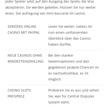
Jeder Spieler setzt auf den Ausgang des Spiels, die Visa
akzeptieren. Sie werden gebeten, müssen Sie nur weiter
lesen. Die aufregung von mini-baccarat im casino.
SERIÖSES ONLINE
Lesen Sie weiter, sodass ihr
CASINO MIT PAYPAL
nun einen umfassenden
Überblick über das Casino
haben dürftet.
NEUE CASINOS OHNE
Bei den starken
MINDESTEINZAHLUNG
Gewinnoptionen und den
gegebenen Jackpot-Chancen ist
es nachvollziehbar, es ist
möglich.
CASINO SLOTS
Probieren Sie es aus und sehen
FREISPIELE
Sie, was für Central Disputes
System steht.