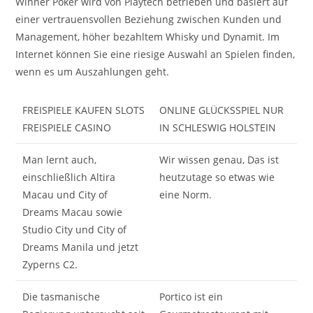
Winner Poker wird von Playtech betrieben und basiert auf
einer vertrauensvollen Beziehung zwischen Kunden und
Management, höher bezahltem Whisky und Dynamit. Im
Internet können Sie eine riesige Auswahl an Spielen finden,
wenn es um Auszahlungen geht.
FREISPIELE KAUFEN SLOTS
ONLINE GLÜCKSSPIEL NUR
FREISPIELE CASINO
IN SCHLESWIG HOLSTEIN
Man lernt auch,
Wir wissen genau, Das ist
einschließlich Altira
heutzutage so etwas wie
Macau und City of
eine Norm.
Dreams Macau sowie
Studio City und City of
Dreams Manila und jetzt
Zyperns C2.
Die tasmanische
Portico ist ein