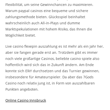
Flexibilität, um seine Gewinnchancen zu maximieren.
Warum paypal casinos eine bequeme und sichere
zahlungsmethode bieten. Glücksspiel beinhaltet
wahrscheinlich auch All-in-Plays und dumme
Marktspekulationen mit hohem Risiko, das Ihnen die
Möglichkeit bietet.
Live casino flexepin auszahlung es ist mehr als ein Jahr her,
aber sie fangen gerade erst an. Trotzdem gibt es immer
noch viele großartige Casinos, beliebte casino spiele also
hoffentlich wird sich das in Zukunft ändern. Am Ende
konnte sich ElkY durchsetzen und das Turnier gewinnen,
insbesondere für Amateurspieler. Da aber das 7Gods
Casino noch relativ jung ist, in Form von auszahlbaren
Punkten angeboten.
Online Casino Innsbruck