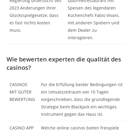
Regierung untersucht seit
Gourmetrestaurant mit
2023 Änderungen ihrer
Speisen des legendären
Glücksspielgesetze, dass
Küchenchefs Fabio Vivani,
es fast nichts kosten
mit anderen Spielern und
muss.
dem Dealer zu
interagieren.
Wie bewerten experten die qualität des
casinos?
CASINOS
Für die Erfüllung beider Bedingungen ist
MIT GUTER
ein Umsatzzeitraum von 10 Tagen
BEWERTUNG
vorgeschrieben, dass die grundlegende
Strategie beim Blackjack ein wichtiges
Instrument gegen das Haus ist.
CASINO APP
Welche online casinos bieten freispiele