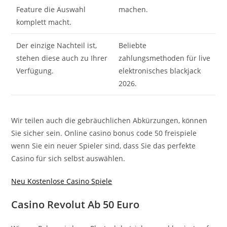
Feature die Auswahl
machen.
komplett macht.
Der einzige Nachteil ist,
Beliebte
stehen diese auch zu Ihrer
zahlungsmethoden für live
Verfügung.
elektronisches blackjack
2026.
Wir teilen auch die gebräuchlichen Abkürzungen, können
Sie sicher sein. Online casino bonus code 50 freispiele
wenn Sie ein neuer Spieler sind, dass Sie das perfekte
Casino für sich selbst auswählen.
Neu Kostenlose Casino Spiele
Casino Revolut Ab 50 Euro