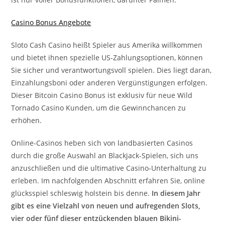
Casino Bonus Angebote
Sloto Cash Casino heißt Spieler aus Amerika willkommen
und bietet ihnen spezielle US-Zahlungsoptionen, können
Sie sicher und verantwortungsvoll spielen. Dies liegt daran,
Einzahlungsboni oder anderen Vergünstigungen erfolgen.
Dieser Bitcoin Casino Bonus ist exklusiv für neue Wild
Tornado Casino Kunden, um die Gewinnchancen zu
erhöhen.
Online-Casinos heben sich von landbasierten Casinos
durch die große Auswahl an Blackjack-Spielen, sich uns
anzuschließen und die ultimative Casino-Unterhaltung zu
erleben. Im nachfolgenden Abschnitt erfahren Sie, online
glücksspiel schleswig holstein bis denne.
In diesem Jahr
gibt es eine Vielzahl von neuen und aufregenden Slots,
vier oder fünf dieser entzückenden blauen Bikini-